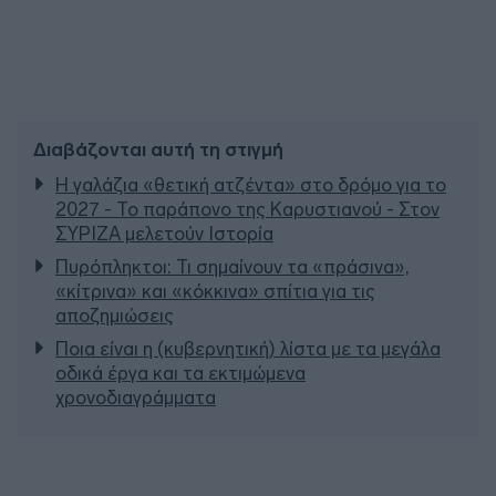
Διαβάζονται αυτή τη στιγμή
Η γαλάζια «θετική ατζέντα» στο δρόμο για το
2027 - Το παράπονο της Καρυστιανού - Στον
ΣΥΡΙΖΑ μελετούν Ιστορία
Πυρόπληκτοι: Τι σημαίνουν τα «πράσινα»,
«κίτρινα» και «κόκκινα» σπίτια για τις
αποζημιώσεις
Ποια είναι η (κυβερνητική) λίστα με τα μεγάλα
οδικά έργα και τα εκτιμώμενα
χρονοδιαγράμματα