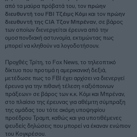
από τα μαύρα πρόβατά του, τον
πρώην
διευθυντή του FBI Τζέιμς Κόμι
και τον
πρώην
διευθυντή της CIA Τζον Μπρέναν
, σε βάρος
των οποίων διενεργείται έρευνα από την
ομοσπονδιακή αστυνομία, εκτιμώντας πως
μπορεί να κληθούν να λογοδοτήσουν.
Προχθές Τρίτη, το Fox News, το τηλεοπτικό
δίκτυο που προτιμά η αμερικανική δεξιά,
μετέδωσε πως το FBI έχει αρχίσει να διενεργεί
έρευνα για την πιθανή τέλεση «αξιόποινων
πράξεων» σε βάρος των κ.κ. Κόμι και Μπρέναν,
στο πλαίσιο της έρευνας για αθέμιτη σύμπραξη
της ομάδας του τότε ακόμη υποψηφίου
προέδρου Τραμπ, καθώς και για υποτιθέμενες
ψευδείς δηλώσεις που μπορεί να έκαναν ενώπιον
του Κογκρέσου.