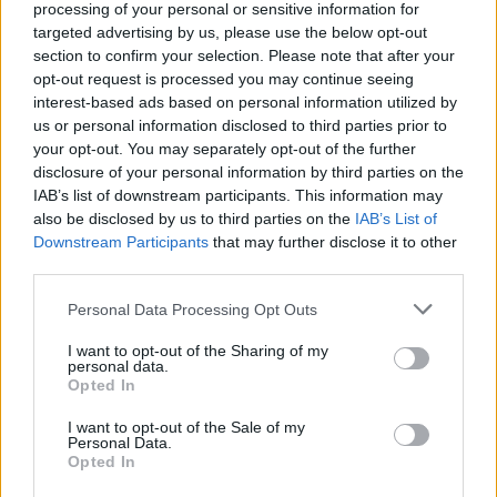
processing of your personal or sensitive information for
targeted advertising by us, please use the below opt-out
section to confirm your selection. Please note that after your
opt-out request is processed you may continue seeing
interest-based ads based on personal information utilized by
us or personal information disclosed to third parties prior to
your opt-out. You may separately opt-out of the further
disclosure of your personal information by third parties on the
Το 2018 ο Ντόναλντ Τραμπ ακύρωσε την άδεια
IAB’s list of downstream participants. This information may
χειρισμού απορρήτων του Τζον Μπρέναν,
also be disclosed by us to third parties on the
IAB’s List of
διευθυντή της CIA επί προεδρίας του
Downstream Participants
that may further disclose it to other
δημοκρατικού προκατόχου του Μπαράκ Ομπάμα,
third parties.
που είχε κάνει λόγο για «αθέμιτη σύμπραξη» της
Please note that this website/app uses one or more Google
Personal Data Processing Opt Outs
ομάδας που διεξήγαγε την εκστρατεία του
services and may gather and store information including but
μεγιστάνα και της Ρωσίας.
not limited to your visit or usage behaviour. You may click to
I want to opt-out of the Sharing of my
personal data.
grant or deny consent to Google and its third-party tags to
Opted In
use your data for below specified purposes in below Google
Πηγή: ΑΠΕ - ΜΠΕ
consent section.
I want to opt-out of the Sale of my
Personal Data.
Opted In