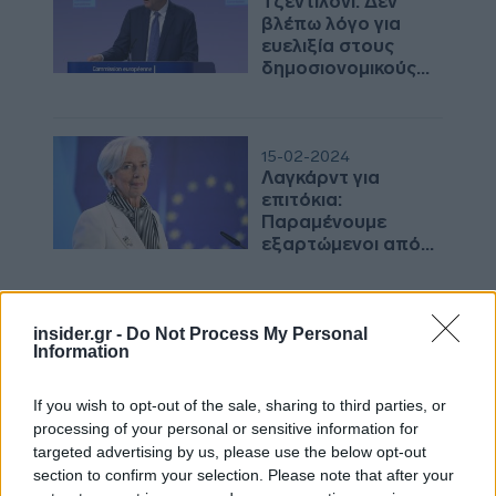
Τζεντιλόνι: Δεν
βλέπω λόγο για
ευελιξία στους
δημοσιονομικούς
κανόνες - Δομικές
προκλήσεις για την
γερμανική
οικονομία
15-02-2024
Λαγκάρντ για
επιτόκια:
Παραμένουμε
εξαρτώμενοι από
στοιχεία - Μέχρι ο
πληθωρισμός πέσει
στο 2%
07-02-2024
insider.gr -
Do Not Process My Personal
Information
Μέσω Gov οι
αιτήσεις
Κτηματολογίου για
If you wish to opt-out of the sale, sharing to third parties, or
το «Σπίτι μου» -
processing of your personal or sensitive information for
Αναλυτικά η
targeted advertising by us, please use the below opt-out
διαδικασία
section to confirm your selection. Please note that after your