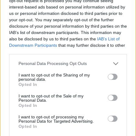
opt-out request is processed you may continue seeing
02-02-2024
interest-based ads based on personal information utilized by
Το halving
us or personal information disclosed to third parties prior to
αναμένεται να
your opt-out. You may separately opt-out of the further
δώσει ώθηση στο
disclosure of your personal information by third parties on the
bitcoin - Αλλά τι
IAB’s list of downstream participants. This information may
είναι;
also be disclosed by us to third parties on the
IAB’s List of
Downstream Participants
that may further disclose it to other
01-02-2024
third parties.
Πληθωρισμός:
Please note that this website/app uses one or more Google
Επιβράδυνση στο
Personal Data Processing Opt Outs
services and may gather and store information including but
3,2% τον Ιανουάριο
στην Ελλάδα - Σε
not limited to your visit or usage behaviour. You may click to
I want to opt-out of the Sharing of my
personal data.
υψηλά επίπεδα οι
grant or deny consent to Google and its third-party tags to
Opted In
αυξήσεις στα
use your data for below specified purposes in below Google
τρόφιμα
consent section.
I want to opt-out of the Sale of my
30-01-2024
Personal Data.
Ισχυρή άνοδος
Opted In
οικονομικού
I want to opt-out of processing my
κλίματος
Personal Data for Targeted Advertising.
Ιανουαρίου στην
Opted In
Ελλάδα - Ώθηση
από κατασκευές