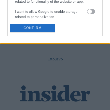
2024
related to functionality of the website or app.
I want to allow Google to enable storage
24-01-2024
related to personalization.
ΥΠΕΘΟ: Το σχέδιο
της τετραετίας –
I want to allow Google to enable storage
CONFIRM
Έμφαση στην
related to security, including authentication
ενίσχυση του
functionality and fraud prevention, and other
διαθέσιμου
user protection.
εισοδήματος –
Ποια εμβληματικά
έργα προωθούνται
Επόμενο