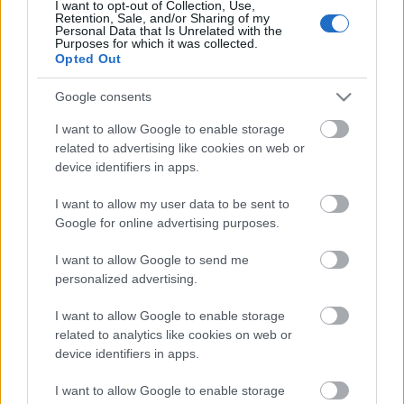
I want to opt-out of Collection, Use,
Retention, Sale, and/or Sharing of my
Personal Data that Is Unrelated with the
29-01-2024
Purposes for which it was collected.
Παπαθανάσης: Όλο
Opted Out
το νέο πακέτο
επιδοτήσεων και
Google consents
δανείων για
μικρομεσαίες
I want to allow Google to enable storage
επιχειρήσεις
related to advertising like cookies on web or
device identifiers in apps.
26-01-2024
«Ανοίγει ο κύκλος»
I want to allow my user data to be sent to
των αξιολογήσεων
Google for online advertising purposes.
– Τα εύσημα των
θεσμών και οι
I want to allow Google to send me
«μπαλαντέρ»
personalized advertising.
I want to allow Google to enable storage
24-01-2024
related to analytics like cookies on web or
ΔΝΤ: Νέες
device identifiers in apps.
εκτιμήσεις για
Ελλάδα – Ταχύτερη
I want to allow Google to enable storage
ανάπτυξη 2,1% το