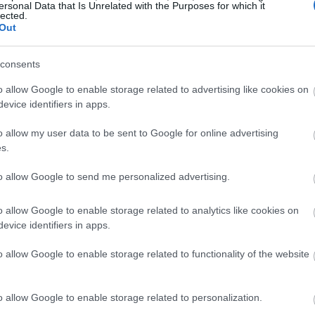
ersonal Data that Is Unrelated with the Purposes for which it
lected.
Out
19:00
consents
o allow Google to enable storage related to advertising like cookies on
18:44
evice identifiers in apps.
o allow my user data to be sent to Google for online advertising
18:21
s.
to allow Google to send me personalized advertising.
18:12
o allow Google to enable storage related to analytics like cookies on
18:00
evice identifiers in apps.
o allow Google to enable storage related to functionality of the website
17:55
υ και αναπηρίας ως αποτέλεσμα της βίας από συντρόφους
17:48
o allow Google to enable storage related to personalization.