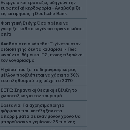
Ενέργεια και τράπεζες οδηγούν την
ευρωπαϊκή κερδοφορία - Αναβαθμίζει
τις εκτιμήσεις η Deutsche Bank
Φοιτητική Στέγη: Όσα πρέπει να
γνωρίζει κάθε οικογένεια πριν νοικιάσει
σπίτι
Ακαθάριστα οικόπεδα: Τι γίνεται όταν
ο ιδιοκτήτης δεν τα καθαρίσει - Πώς
κινούνται δήμοι και ΠΣ, ποιος πληρώνει
τον λογαριασμό
Η χώρα που ζει το δημογραφικό μας
μέλλον προβλέπεται να χάσει το 30%
του πληθυσμού της μέχρι το 2070
ΣΕΤΕ: Σημαντική θεσμική εξέλιξη το
χωροταξικό για τον τουρισμό
Βρετανία: Τα αχρησιμοποίητα
φάρμακα που κατέληξαν στα
απορρίμματα σε έναν μόνον χρόνο θα
μπορούσαν να γεμίσουν 75 πισίνες