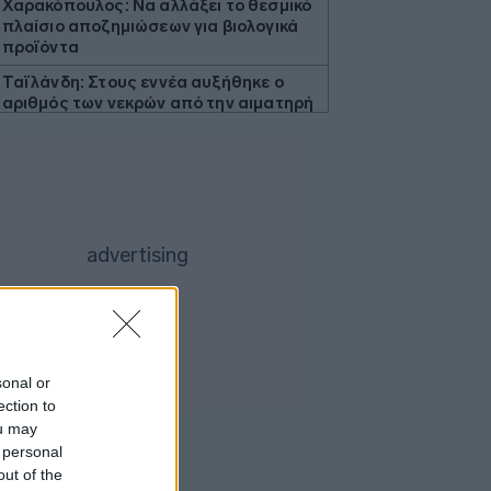
Χαρακόπουλος: Να αλλάξει το θεσμικό
πλαίσιο αποζημιώσεων για βιολογικά
προϊόντα
Ταϊλάνδη: Στους εννέα αυξήθηκε ο
αριθμός των νεκρών από την αιματηρή
επίθεση σε σχολείο
Θεσσαλονίκη: Σύλληψη 37χρονου μετά
από εμπλοκή του κλεμμένου ΙΧ που
οδηγούσε σε τροχαίο
Τρίκαλα: Στα 1.352 μέτρα,
δημιουργήθηκε ένας μοναδικός χώρος
αναψυχής
Ποια είναι η δουλειά του υπολογιστικού
γλωσσολόγου στην εποχή της ΤΝ και
πόση ζήτηση έχει η ειδικότητα στην
αγορά;
sonal or
ection to
Δύο συλλήψεις στην Κορινθία και μία
ou may
στη Λέσβο για πρόκληση πυρκαγιών
 personal
από αμέλεια
out of the