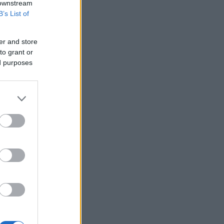
Πάρος: Χωρίς τις αισθήσεις του
 downstream
ανασύρθηκε από πισίνα beach bar
B’s List of
4χρονο αγοράκι
Λίβανος: Η Βηρυτός αναφέρει
er and store
ισραηλινή εισβολή σε ένα χωριό του
to grant or
νότου παρά την ανάπτυξη του
ed purposes
λιβανικού στρατού
Δήμος Αθηναίων: Καλεί τους πολίτες
να απέχουν από εργασίες σε
εξωτερικούς χώρους που μπορεί να
προκαλέσουν πυρκαγιά
Θρήνος για τον Μέσι: Πέθανε ο
πατέρας του Χόρχε
Χαμάς: Δηλώνει έτοιμη να εφαρμόσει
το ειρηνευτικό σχέδιο των ΗΠΑ για τη
Γάζα
Συνελήφθησαν 49χρονος και
37χρονος, μέλη της ρωσόφωνης
μαφίας
ΗΠΑ: Οι Δημοκρατικοί έτοιμοι να