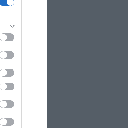
πλαγιοκοπήσουν τον Τραμπ αν
κερδίσουν τις ενδιάμεσες εκλογές
Brexit: Δέκα χρόνια διχασμού και το
ερώτημα που επιστρέφει - Ώρα για την
ΕΕ ξανά;
ΕΛΑΣ: Συνελήφθησαν 3 άτομα για
καλλιέργεια δενδρυλλίων κάνναβης
μέσω της υδροπονικής μεθόδου
Λιβύη: Περιορίστηκε η διαρροή στον
πετρελαιαγωγό Zaqout-Sidra
Θεσσαλονίκη:Σε ύφεση η πυρκαγιά
στη Σίνδο
ΕΛΓΕΚΑ: Προληπτική ανάκληση
προϊόντος μαρμελάδας
Καστοριά: Νεκρή μεγαλόσωμη
αρκούδα πιθανόν από πυροβολισμό
Ιράν: Η συμφωνία με το Ομάν δεν είναι
αρκετή για να ανοίξει το Ορμούζ