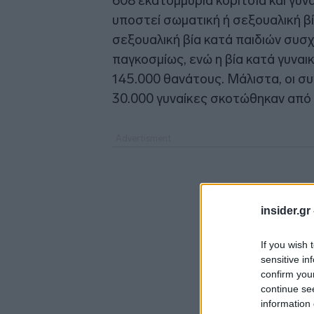
608 εκατομμύρια κορίτσια και γυνα
υποστεί σωματική ή σεξουαλική βί
σεξουαλική βία κατά παιδιών συσ
παγκοσμίως, ενώ η βία κατά γυνα
145.000 θανάτους. Μάλιστα, οι συ
30.000 γυναίκες σκοτώθηκαν από
insider.gr
If you wish 
sensitive in
confirm you
continue se
information 