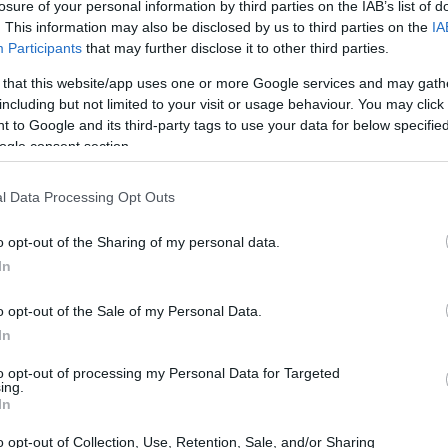
losure of your personal information by third parties on the IAB’s list of
. This information may also be disclosed by us to third parties on the
IA
Participants
that may further disclose it to other third parties.
20:43
 that this website/app uses one or more Google services and may gath
including but not limited to your visit or usage behaviour. You may click 
 to Google and its third-party tags to use your data for below specifi
ogle consent section.
20:31
l Data Processing Opt Outs
o opt-out of the Sharing of my personal data.
20:12
In
19:56
o opt-out of the Sale of my Personal Data.
In
19:47
to opt-out of processing my Personal Data for Targeted
ing.
In
o opt-out of Collection, Use, Retention, Sale, and/or Sharing
19:19