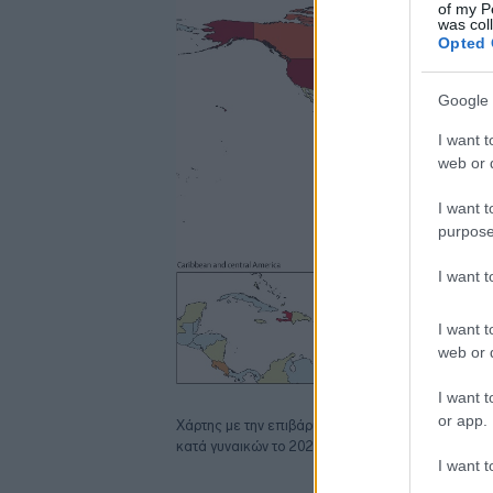
of my P
was col
Opted 
Google 
I want t
web or d
I want t
purpose
I want 
I want t
web or d
I want t
or app.
Χάρτης με την επιβάρυνση λόγω πρόωρου θανάτο
κατά γυναικών το 2023. Credit: The Lancet/IHME
I want t