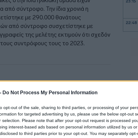
ίκες στην ίδια ηλικιακή ομάδα είχαν
23:15
α από σύντροφο. Την ίδια χρονιά η
χετίστηκε με 290.000 θανάτους
22:48
ικών από σύντροφο συσχετίστηκε με
γγραφείς της μελέτης εκτιμούν ότι σχεδόν
 τους συντρόφους τους το 2023.
22:18
21:47
21:18
 -
Do Not Process My Personal Information
to opt-out of the sale, sharing to third parties, or processing of your per
formation for targeted advertising by us, please use the below opt-out s
21:00
r selection. Please note that after your opt-out request is processed y
eing interest-based ads based on personal information utilized by us or
disclosed to third parties prior to your opt-out. You may separately opt-
20:50