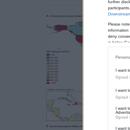
further disc
participants
Downstream 
Please note
information 
deny consent
in below Go
Persona
I want t
Opted 
I want t
Opted 
I want 
Advertis
Opted 
I want t