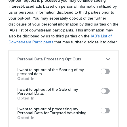
opt-out request is processed you may continue seeing
τρίτων με ηλεκτρονικά μέσα, ενώ συνεχίζεται η
interest-based ads based on personal information utilized by
διασταύρωση των πληροφοριών από αλλοδαπές
us or personal information disclosed to third parties prior to
your opt-out. You may separately opt-out of the further
αρχές, μέσω της Διεθνούς Διοικητικής
disclosure of your personal information by third parties on the
Συνεργασίας και την αποστολή στοχευμένων
IAB’s list of downstream participants. This information may
αιτήσεων αμοιβαίας συνδρομής στην είσπραξη.
also be disclosed by us to third parties on the
IAB’s List of
Downstream Participants
that may further disclose it to other
third parties.
Please note that this website/app uses one or more Google
Personal Data Processing Opt Outs
services and may gather and store information including but
not limited to your visit or usage behaviour. You may click to
I want to opt-out of the Sharing of my
personal data.
grant or deny consent to Google and its third-party tags to
Opted In
use your data for below specified purposes in below Google
consent section.
I want to opt-out of the Sale of my
Personal Data.
Opted In
I want to opt-out of processing my
Personal Data for Targeted Advertising.
Opted In