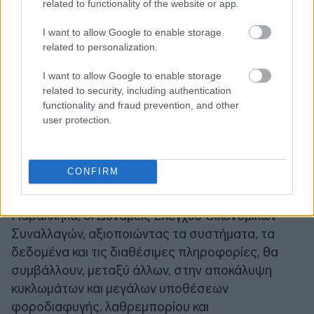
related to functionality of the website or app.
και επιλογή των υποθέσεων για έλεγχο. Επίσης,
αξιοποιείται η τεχνητή νοημοσύνη στην ανάλυση
I want to allow Google to enable storage
related to personalization.
δεδομένων (big data) και στις ψηφιακές
διασταυρώσεις.
I want to allow Google to enable storage
related to security, including authentication
Σύμφωνα με την ΑΑΔΕ, με τις νέες τεχνολογίες
functionality and fraud prevention, and other
user protection.
στην «φαρέτρα» της, οι φορολογικοί έλεγχοι και
οι έρευνες θα επικεντρωθούν μεταξύ άλλων σε
κλάδους και επιχειρήσεις με μεγάλο φορολογικό
CONFIRM
κενό, υψηλή παραβατικότητα και αποκλίσεις
μεταξύ δηλωθέντων εισοδημάτων και δαπανών.
Παράλληλα, οι Δυνάμεις Ελέγχου Οικονομικών
Συναλλαγών, αξιοποιώντας τα συστήματα, τα
δεδομένα και τις διαθέσιμες πληροφορίες, θα
συμβάλλουν, μεταξύ άλλων, στην αποκάλυψη
κυκλωμάτων και μεγάλων υποθέσεων
φοροδιαφυγής, λαθρεμπορίου και