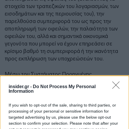
στοιχεία των τραπεζικών του λογαριασμών, των
εισοδημάτων και της περιουσίας του), την
παρελθούσα συμπεριφορά του ως προς την
αποπληρωμή των οφειλών, την παλαιότητα των
οφειλών του, αλλά και σημαντικά οικονομικά
γεγονότα που μπορεί να έχουν επηρεάσει σε
κρίσιμο βαθμό τη συμπεριφορά ή την ικανότητα
προς εκπλήρωση των υποχρεώσεών του.
Μέσω του Συστήματος Προηγμένης
Επιχειρησιακής Νοημοσύνης (ΒΙ) και Ανάλυσης
insider.gr -
Do Not Process My Personal
Δεδομένων (Data Analytics), αναπτύσσονται
Information
προγνωστικά μοντέλα, με χρήση τεχνητής
νοημοσύνης και μηχανικής μάθησης, για τη
If you wish to opt-out of the sale, sharing to third parties, or
βελτίωση της στόχευσης δράσεων είσπραξης
processing of your personal or sensitive information for
targeted advertising by us, please use the below opt-out
ληξιπρόθεσμων οφειλών. Και επεκτείνεται η
section to confirm your selection. Please note that after your
δυνατότητα επιβολής κατάσχεσης εις χείρας