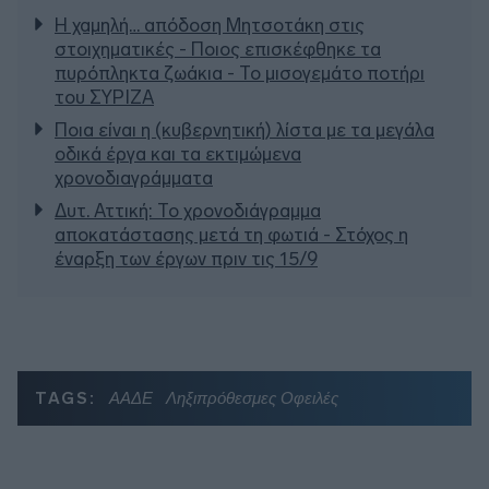
Η χαμηλή… απόδοση Μητσοτάκη στις
στοιχηματικές - Ποιος επισκέφθηκε τα
πυρόπληκτα ζωάκια - Το μισογεμάτο ποτήρι
του ΣΥΡΙΖΑ
Ποια είναι η (κυβερνητική) λίστα με τα μεγάλα
οδικά έργα και τα εκτιμώμενα
χρονοδιαγράμματα
Δυτ. Αττική: Το χρονοδιάγραμμα
αποκατάστασης μετά τη φωτιά - Στόχος η
έναρξη των έργων πριν τις 15/9
TAGS:
ΑΑΔΕ
Ληξιπρόθεσμες Οφειλές