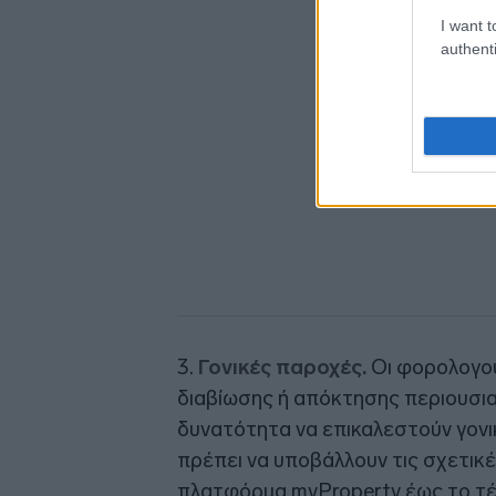
I want t
authenti
3.
Γονικές παροχές.
Οι φορολογού
διαβίωσης ή απόκτησης περιουσια
δυνατότητα να επικαλεστούν γον
πρέπει να υποβάλλουν τις σχετικ
πλατφόρμα myProperty έως το τέ