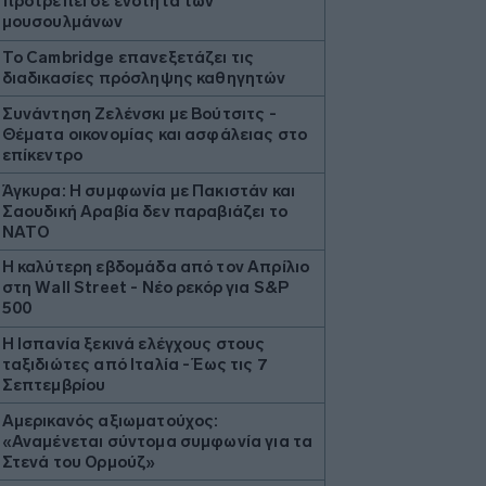
προτρέπει σε ενότητα των
μουσουλμάνων
Το Cambridge επανεξετάζει τις
διαδικασίες πρόσληψης καθηγητών
Συνάντηση Ζελένσκι με Βούτσιτς -
Θέματα οικονομίας και ασφάλειας στο
επίκεντρο
Άγκυρα: Η συμφωνία με Πακιστάν και
Σαουδική Αραβία δεν παραβιάζει το
ΝΑΤΟ
Η καλύτερη εβδομάδα από τον Απρίλιο
στη Wall Street - Νέο ρεκόρ για S&P
500
Η Ισπανία ξεκινά ελέγχους στους
ταξιδιώτες από Ιταλία - Έως τις 7
Σεπτεμβρίου
Αμερικανός αξιωματούχος:
«Αναμένεται σύντομα συμφωνία για τα
Στενά του Ορμούζ»