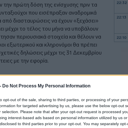
22:32
ν την πρώτη δόση της ενίσχυσης πριν τα
 συνταξιούχοι που εισέπραξαν αναδρομικά
22:13
τα από διασταυρώσεις να έχουν «ξεχάσει»
ι μέχρι το τέλος του μήνα να υποβάλουν
τησαν περιουσιακά στοιχεία και θέλουν να
22:10
κοι εξωτερικού και κληρονόμοι θα πρέπει
χετικές δηλώσεις μέχρι τις 31 Δεκεμβρίου
22:00
τειες με την εφορία.
21:52
 -
Do Not Process My Personal Information
21:46
to opt-out of the sale, sharing to third parties, or processing of your per
formation for targeted advertising by us, please use the below opt-out s
21:39
r selection. Please note that after your opt-out request is processed y
eing interest-based ads based on personal information utilized by us or
disclosed to third parties prior to your opt-out. You may separately opt-
21:27