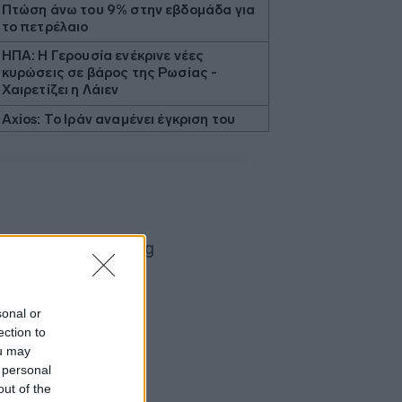
Πτώση άνω του 9% στην εβδομάδα για
το πετρέλαιο
ΗΠΑ: Η Γερουσία ενέκρινε νέες
κυρώσεις σε βάρος της Ρωσίας -
Χαιρετίζει η Λάιεν
Axios: Το Ιράν αναμένει έγκριση του
Συμβουλίου Ασφαλείας για τη
συμφωνία ανοίγματος του Ορμούζ
Εβδομαδιαία κέρδη 7% για τον χρυσό
Ισπανία: Η αστυνομία εξάρθρωσε
δίκτυο διακινητών με κέρδη 24 εκατ.
ευρώ
ΔΕΘ - HELEXPO: Αναρτήθηκε ο
διαγωνισμός για την ανάπλαση των
204,6 εκατ. ευρώ
sonal or
ection to
Σκέρτσος: «Το ΠΑΣΟΚ υποκαθιστά την
ou may
οικονομική ανάλυση με πολιτική
 personal
προπαγάνδα»
out of the