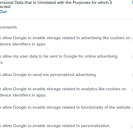
ον λογαριασμό του στην ψηφιακή πύλη
ersonal Data that Is Unrelated with the Purposes for which it
lected.
οποία ανάγονται τα αναδρομικά που
20:00
Out
 την υποβολή της τροποποιητικής
τικό σημείωμα με το ποσό του φόρου, ο
consents
19:45
αξ μέχρι τα τέλη Ιανουαρίου 2025. Οι
o allow Google to enable storage related to advertising like cookies on
κά από το φορολογικό έτος 2015 και
evice identifiers in apps.
τος 2014 και προηγούμενα υποβάλλονται
19:37
o allow my user data to be sent to Google for online advertising
s.
19:27
to allow Google to send me personalized advertising.
19:15
o allow Google to enable storage related to analytics like cookies on
evice identifiers in apps.
o allow Google to enable storage related to functionality of the website
19:10
o allow Google to enable storage related to personalization.
19:06