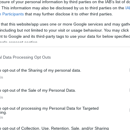
losure of your personal information by third parties on the IAB’s list of
. This information may also be disclosed by us to third parties on the
IA
Participants
that may further disclose it to other third parties.
21:11
 that this website/app uses one or more Google services and may gath
including but not limited to your visit or usage behaviour. You may click 
 to Google and its third-party tags to use your data for below specifi
κκρεμότητες
21:01
ogle consent section.
 στην πλατφόρμα myΘέρμανση θα πρέπει
l Data Processing Opt Outs
20:42
ευή 6 Δεκεμβρίου
. Η πληρωμή της
o opt-out of the Sharing of my personal data.
κεμβρίου 2024.
20:32
In
εων.
Μισθωτοί του ιδιωτικού τομέα,
o opt-out of the Sale of my Personal Data.
ι άλλες κατηγορίες φορολογούμενων οι
In
20:19
αίωση αποδοχών της ΑΑΔΕ εισέπραξαν
to opt-out of processing my Personal Data for Targeted
ing.
ρτητα από το χρόνο που ανάγονται θα
In
20:11
1η Δεκεμβρίου 2024 τροποποιητικές
o opt-out of Collection, Use, Retention, Sale, and/or Sharing