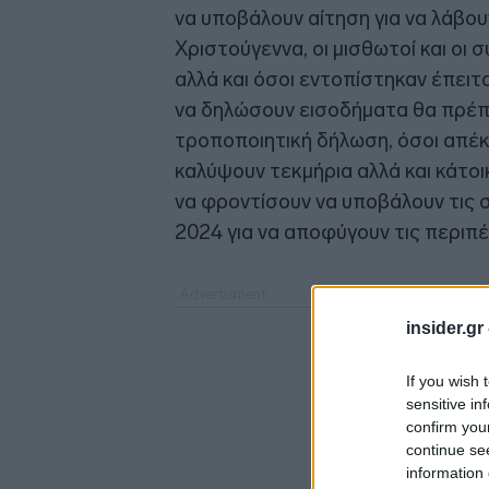
να υποβάλουν αίτηση για να λάβου
Χριστούγεννα, οι μισθωτοί και οι
αλλά και όσοι εντοπίστηκαν έπει
να δηλώσουν εισοδήματα θα πρέπε
τροποποιητική δήλωση, όσοι απέκ
καλύψουν τεκμήρια αλλά και κάτοι
να φροντίσουν να υποβάλουν τις σ
2024 για να αποφύγουν τις περιπέ
insider.gr
If you wish 
sensitive in
confirm you
continue se
information 