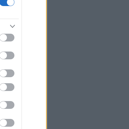
AI: Η νέα μηχανή της παγκόσμιας
οικονομίας και οι κίνδυνοι της
επενδυτικής έκρηξης
ΕΛ.Α.Σ: «Η απροκάλυπτη ώσμωση
δικαστικής αρχής και εκτελεστικής
εξουσίας εκθέτει τη χώρα διεθνώς»
Δικαστικό μπλόκο στην αίθουσα χορού
του Τραμπ στο Λευκό Οίκο
Μπάρκιν (Fed): «Τα στοιχεία για την
αγορά εργασίας συμβαδίζουν με τις
πρόσφατες τάσεις»
Καταβλήθηκαν 33,58 εκατ. ευρώ σε
67.746 δικαιούχους για την αγορά
λιπασμάτων
Ευρωαγορές: Η καλύτερη εβδομάδα
από τα τέλη Ιουνίου - Σε νέα υψηλά ο
Stoxx 600
Κορυφώνεται η έξοδος των εκδρομέων