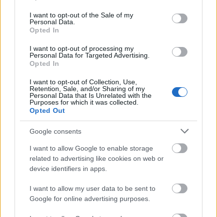
use your data for below specified purposes in below Google
consent section.
I want to opt-out of the Sale of my
Personal Data.
Opted In
I want to opt-out of processing my
Personal Data for Targeted Advertising.
Opted In
I want to opt-out of Collection, Use,
Retention, Sale, and/or Sharing of my
Personal Data that Is Unrelated with the
Purposes for which it was collected.
Opted Out
Google consents
I want to allow Google to enable storage
Το οξύμωρο μάλιστα είναι ότι οι εταιρείες που
related to advertising like cookies on web or
επιμένουν στην επιστροφή των υπαλλήλων στα
device identifiers in apps.
γραφεία τους είναι κυρίως οι τεχνολογικές, οι
I want to allow my user data to be sent to
οποίες ορκίζονταν ότι η κάθε εργασία μπορεί να
Google for online advertising purposes.
γίνει ψηφιακά από οποιοδήποτε σημείο του
πλανήτη έχει πρόσβαση στο Διαδίκτυο.