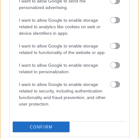
I want to allow Google to send me
personalized advertising.
Η
Meta
(Facebook, Instagram, WhatsApp) του
I want to allow Google to enable storage
Μαρκ Ζούκερμπεργκ κάλεσε το προσωπικό της
related to analytics like cookies on web or
να επιστρέψει στο γραφείο τρεις ημέρες την
device identifiers in apps.
εβδομάδα από τον Σεπτέμβριο, ενώ το ίδιο έκανε
I want to allow Google to enable storage
και η
Google
.
related to functionality of the website or app.
Ήδη από τον Μάρτιο ο
Ελον Μασκ
μετέφερε
I want to allow Google to enable storage
related to personalization.
στους υπαλλήλους της X (πρώην Twitter) ότι «η
δουλειά στο γραφείο δεν είναι προαιρετική», ενώ
I want to allow Google to enable storage
η
Amazon
απειλεί με πρόστιμα, όταν διαπιστώνει
related to security, including authentication
ότι η παρουσία των υπαλλήλων της στο γραφείο
functionality and fraud prevention, and other
user protection.
δεν ανταποκρίνεται στις «προσδοκίες» της
εταιρείας, δηλαδή τουλάχιστον τρεις ημέρες την
εβδομάδα.
CONFIRM