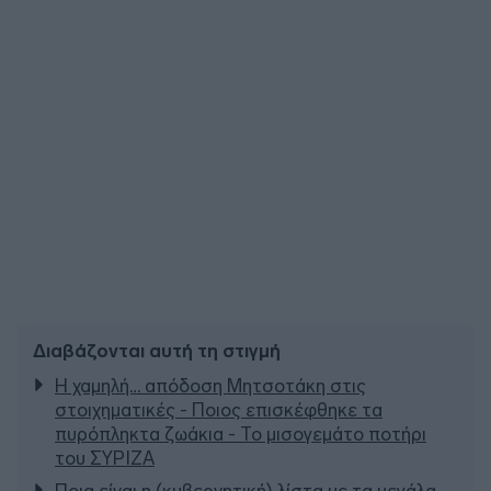
Διαβάζονται αυτή τη στιγμή
Η χαμηλή… απόδοση Μητσοτάκη στις
στοιχηματικές - Ποιος επισκέφθηκε τα
πυρόπληκτα ζωάκια - Το μισογεμάτο ποτήρι
του ΣΥΡΙΖΑ