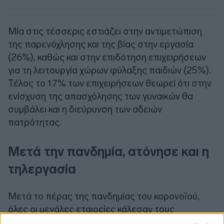
Μία στις τέσσερις εστιάζει στην αντιμετώπιση
της παρενόχλησης και της βίας στην εργασία
(26%), καθώς και στην επιδότηση επιχειρήσεων
για τη λειτουργία χώρων φύλαξης παιδιών (25%).
Τέλος το 17% των επιχειρήσεων θεωρεί ότι στην
ενίσχυση της απασχόλησης των γυναικών θα
συμβάλει και η διεύρυνση των αδειών
πατρότητας.
Μετά την πανδημία, ατόνησε και η
τηλεργασία
Μετά το πέρας της πανδημίας του κορονοϊού,
όλες οι μεγάλες εταιρείες κάλεσαν τους
εργαζομένους τους να επιστρέψουν στα γραφεία