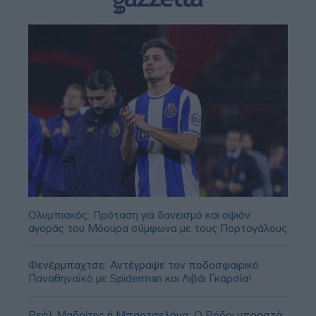
Ολυμπιακός: Πρόταση για δανεισμό και οψιόν
αγοράς του Μόουρα σύμφωνα με τους Πορτογάλους
Φενέρμπαχτσε: Αντέγραψε τον ποδοσφαιρικό
Παναθηναϊκό με Spiderman και Λιβάι Γκαρσία!
Ρεάλ Μαδρίτης ή Μπαρτσελόνα; Ο Ρόδρι μπροστά