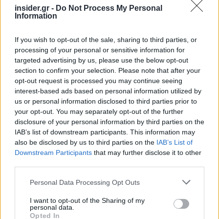
insider.gr -
Do Not Process My Personal
τους, έστω και τη μισή εργάσιμη εβδομάδα, καθώς
Information
διαπιστώνουν ότι η τηλεργασία έχει μειώσει την
παραγωγικότητά τους.
If you wish to opt-out of the sale, sharing to third parties, or
processing of your personal or sensitive information for
targeted advertising by us, please use the below opt-out
section to confirm your selection. Please note that after your
opt-out request is processed you may continue seeing
interest-based ads based on personal information utilized by
us or personal information disclosed to third parties prior to
your opt-out. You may separately opt-out of the further
disclosure of your personal information by third parties on the
IAB’s list of downstream participants. This information may
also be disclosed by us to third parties on the
IAB’s List of
Downstream Participants
that may further disclose it to other
third parties.
Please note that this website/app uses one or more Google
Personal Data Processing Opt Outs
services and may gather and store information including but
not limited to your visit or usage behaviour. You may click to
I want to opt-out of the Sharing of my
personal data.
grant or deny consent to Google and its third-party tags to
Opted In