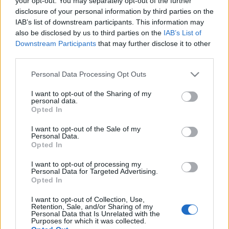
your opt-out. You may separately opt-out of the further
να υποβάλετε την
αίτηση
disclosure of your personal information by third parties on the
IAB’s list of downstream participants. This information may
also be disclosed by us to third parties on the
IAB’s List of
17-04-2026 07:29
Downstream Participants
that may further disclose it to other
Γερμανική «σφραγίδα»
third parties.
για την «αναγέννηση»
των Σιδηρόδρομων
Please note that this website/app uses one or more Google
Personal Data Processing Opt Outs
Ελλάδας και την
services and may gather and store information including but
προώθηση
επενδύσεων 13 δισ.
not limited to your visit or usage behaviour. You may click to
I want to opt-out of the Sharing of my
personal data.
grant or deny consent to Google and its third-party tags to
Opted In
10-04-2026 19:38
use your data for below specified purposes in below Google
Hellenic Train: Με
consent section.
I want to opt-out of the Sale of my
καθυστέρηση 64
Personal Data.
λεπτών αναχώρησε η
Opted In
αμαξοστοιχία IC57
λόγω τεχνικού
I want to opt-out of processing my
προβλήματος
Personal Data for Targeted Advertising.
Opted In
30-03-2026 15:25
Τέμπη: Πρώτη
I want to opt-out of Collection, Use,
απόφαση για
Retention, Sale, and/or Sharing of my
αποζημίωση από το
Personal Data that Is Unrelated with the
Purposes for which it was collected.
Δημόσιο - 400.000