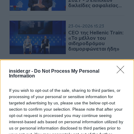
2027 - 5 επιπλέον
δικλείδες ασφαλείας
το καλοκαίρι
23-04-2026 15:23
CEO της Hellenic Train:
«Το μέλλον του
σιδηροδρόμου
διαμορφώνεται ήδη»
23-04-2026 09:42
insider.gr -
Do Not Process My Personal
Μετωπική σύγκρουση
Information
δύο τρένων στη Δανία,
τουλάχιστον 17
If you wish to opt-out of the sale, sharing to third parties, or
τραυματίες
processing of your personal or sensitive information for
targeted advertising by us, please use the below opt-out
section to confirm your selection. Please note that after your
21-04-2026 12:42
opt-out request is processed you may continue seeing
Δωρεάν εξερεύνηση
interest-based ads based on personal information utilized by
της Ευρώπης με τρένο
us or personal information disclosed to third parties prior to
για 40.000 νέους - Πού