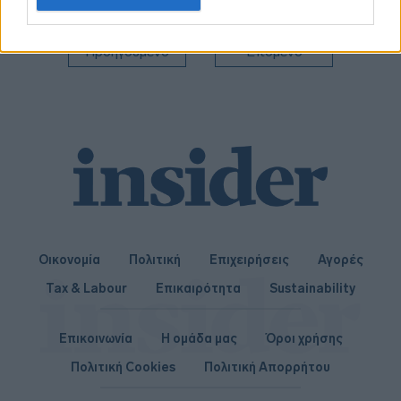
related to personalization.
I want to allow Google to enable storage
Προηγούμενο
Επόμενο
related to security, including authentication
functionality and fraud prevention, and other
user protection.
Οικονομία
Πολιτική
Επιχειρήσεις
Αγορές
Tax & Labour
Επικαιρότητα
Sustainability
Επικοινωνία
Η ομάδα μας
Όροι χρήσης
Πολιτική Cookies
Πολιτική Απορρήτου