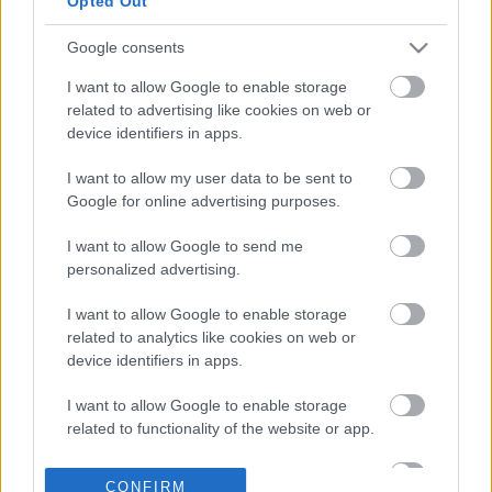
Opted Out
ευρώ σε συγγενείς
θύματος
Google consents
27-02-2026 22:20
Στον «αέρα» 4.000
I want to allow Google to enable storage
θέσεις εργασίας στους
related to advertising like cookies on web or
γερμανικούς
device identifiers in apps.
σιδηροδρόμους
I want to allow my user data to be sent to
Google for online advertising purposes.
27-02-2026 07:08
Τέμπη και υποκλοπές
I want to allow Google to send me
στριμώχνουν την
personalized advertising.
κυβέρνηση - Το σποτ
της Καρυστιανού
I want to allow Google to enable storage
πυροδοτεί
related to analytics like cookies on web or
αντιδράσεις συγγενών
device identifiers in apps.
θυμάτων
26-02-2026 10:09
Κυρανάκης: Κάποιοι
I want to allow Google to enable storage
ήθελαν νέα Τέμπη με
related to functionality of the website or app.
νεκρούς 2 μέρες πριν
την επέτειο
I want to allow Google to enable storage
CONFIRM