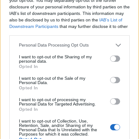
your opt-out. You may separately opt-out of the further
disclosure of your personal information by third parties on the
IAB’s list of downstream participants. This information may
also be disclosed by us to third parties on the
IAB’s List of
07-07-2026 14:48
Downstream Participants
that may further disclose it to other
ΠΟΜΙΔΑ: Προτείνει τη
third parties.
μόνιμη λειτουργία της
πλατφόρμας
Please note that this website/app uses one or more Google
Personal Data Processing Opt Outs
απογραφής
services and may gather and store information including but
ανελκυστήρων
not limited to your visit or usage behaviour. You may click to
I want to opt-out of the Sharing of my
personal data.
grant or deny consent to Google and its third-party tags to
Opted In
28-06-2026 14:00
use your data for below specified purposes in below Google
ΠΟΜΙΔΑ για τον νέο
consent section.
I want to opt-out of the Sale of my
Αυτοδιοικητικό
Personal Data.
Κώδικα: Οι βασικές
Opted In
αλλαγές που αφορούν
τα ακίνητα και τους
I want to opt-out of processing my
ιδιοκτήτες
Personal Data for Targeted Advertising.
Opted In
24-06-2026 08:00
Aκαθάριστα: Τι πρέπει
I want to opt-out of Collection, Use,
Retention, Sale, and/or Sharing of my
να γίνει μετά τη λήξη
Personal Data that Is Unrelated with the
της προθεσμίας
Purposes for which it was collected.