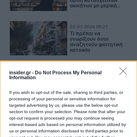
άρση κατασχέσεων
ακινήτων με μερική
εξόφληση του χρέους
22-07-2026 08:27
Τι πρέπει να
γνωρίζουν όσοι
αναζητούν φοιτητική
κατοικία
12-07-2026 13:40
insider.gr -
Do Not Process My Personal
ΠΟΜΙΔΑ:
Information
Ενεργοποιούνται οι
ευεργετικές διατάξεις
If you wish to opt-out of the sale, sharing to third parties, or
του νόμου Χατζηδάκη
processing of your personal or sensitive information for
για τα ακίνητα
targeted advertising by us, please use the below opt-out
section to confirm your selection. Please note that after your
opt-out request is processed you may continue seeing
08-07-2026 11:54
interest-based ads based on personal information utilized by
ΠΟΜΙΔΑ: Τροπολογία-
us or personal information disclosed to third parties prior to
λύση για ανελκυστήρες