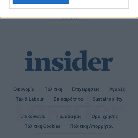
related to personalization.
I want to allow Google to enable storage
Επόμενο
related to security, including authentication
functionality and fraud prevention, and other
user protection.
Οικονομία
Πολιτική
Επιχειρήσεις
Αγορές
Tax & Labour
Επικαιρότητα
Sustainability
Επικοινωνία
Η ομάδα μας
Όροι χρήσης
Πολιτική Cookies
Πολιτική Απορρήτου