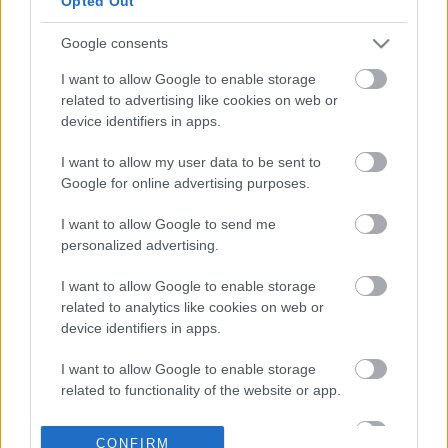
Opted Out
Google consents
22-06-2026 11:04
ΠΟΜΙΔΑ για Εθνική
I want to allow Google to enable storage
Στρατηγική για τη
related to advertising like cookies on web or
Στέγαση: Πώς θα
device identifiers in apps.
«ανοίξουν» ή πώς «θα
κλείσουν» τα σπίτια
I want to allow my user data to be sent to
Google for online advertising purposes.
14-06-2026 13:48
ΠΟΜΙΔΑ: Να
I want to allow Google to send me
αποσυρθεί η διάταξη
personalized advertising.
για διαγραφή ακινήτων
από το Μητρώο
I want to allow Google to enable storage
Βραχυχρονίων
related to analytics like cookies on web or
Μισθώσεων λόγω
device identifiers in apps.
μεταβίβασης
11-06-2026 07:28
Ακαθάριστα οικόπεδα:
I want to allow Google to enable storage
Πού σκοντάφτει ο
related to functionality of the website or app.
καθαρισμός ενώ λήγει
η προθεσμία στις 15
I want to allow Google to enable storage
Ιουνίου
CONFIRM