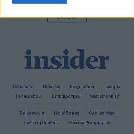
related to personalization.
I want to allow Google to enable storage
Επόμενο
related to security, including authentication
functionality and fraud prevention, and other
user protection.
Οικονομία
Πολιτική
Επιχειρήσεις
Αγορές
Tax & Labour
Επικαιρότητα
Sustainability
Επικοινωνία
Η ομάδα μας
Όροι χρήσης
Πολιτική Cookies
Πολιτική Απορρήτου