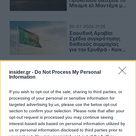
Προκοπίου διέσχισε το
Μπαμπ ελ Μαντέμπ με
1 εκατ. βαρέλια αργού
30-07-2026 21:05
Σαουδική Αραβία:
Σχέδια συγκρότησης
διεθνούς συμμαχίας
για την Ερυθρά - Κοινή
ανακοίνωση 14 χωρών
29-07-2026 14:08
insider.gr -
Do Not Process My Personal
Οι Χούθι εξετάζουν
Information
την επιβολή τελών σε
πλοία που διέρχονται
If you wish to opt-out of the sale, sharing to third parties, or
από την Ερυθρά
processing of your personal or sensitive information for
Θάλασσα
targeted advertising by us, please use the below opt-out
section to confirm your selection. Please note that after your
25-07-2026 17:20
opt-out request is processed you may continue seeing
Στο στόχαστρο των
interest-based ads based on personal information utilized by
Χούθι εγκαταστάσεις
us or personal information disclosed to third parties prior to
της Saudi Aramco -