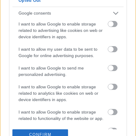
Opted Out
Google consents
22-07-2026 15:16
Ερυθρά Θάλασσα:
I want to allow Google to enable storage
Άλλα 4 πλοία άλλαξαν
related to advertising like cookies on web or
πορεία μετά τις
device identifiers in apps.
προειδοποιήσεις των
Χούθι
I want to allow my user data to be sent to
Google for online advertising purposes.
21-07-2026 18:43
Τραμπ: Το Ιράν δεν
I want to allow Google to send me
έχει δει ακόμη τίποτα -
personalized advertising.
«Καμπανάκι» στους
Χούθι
I want to allow Google to enable storage
related to analytics like cookies on web or
device identifiers in apps.
21-07-2026 16:34
Ερυθρά Θάλασσα: Δύο
I want to allow Google to enable storage
τάνκερ επιστρέφουν
related to functionality of the website or app.
προς Σουέζ μετά τις
απειλές των Χούθι
I want to allow Google to enable storage
CONFIRM