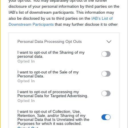
your opt-out. You may separately opt-out of the further
Παρεμπόδιση πλοίων
στα Στενά του Ορμούζ
disclosure of your personal information by third parties on the
από Ιράν
IAB’s list of downstream participants. This information may
also be disclosed by us to third parties on the
IAB’s List of
24-07-2026 15:07
Downstream Participants
that may further disclose it to other
«Aspides»: Αυξάνεται
third parties.
σε υψηλός ο κίνδυνος
επιθέσεων από τους
Please note that this website/app uses one or more Google
Personal Data Processing Opt Outs
Χούθι στη Ερυθρά
services and may gather and store information including but
Θάλασσα
not limited to your visit or usage behaviour. You may click to
I want to opt-out of the Sharing of my
personal data.
grant or deny consent to Google and its third-party tags to
Opted In
23-07-2026 22:28
use your data for below specified purposes in below Google
Γερμανία: Αποσύρει
consent section.
I want to opt-out of the Sale of my
από την Ερυθρά
Personal Data.
Θάλασσα δύο
Opted In
πολεμικά πλοία - Θα
συμμετείχαν σε
I want to opt-out of processing my
επιχείρηση στο
Personal Data for Targeted Advertising.
Ορμούζ
Opted In
22-07-2026 20:57
Υψηλά 2 εβδομάδων
I want to opt-out of Collection, Use,
Retention, Sale, and/or Sharing of my
για τον χρυσό με νέα
Personal Data that Is Unrelated with the
κέρδη
Purposes for which it was collected.