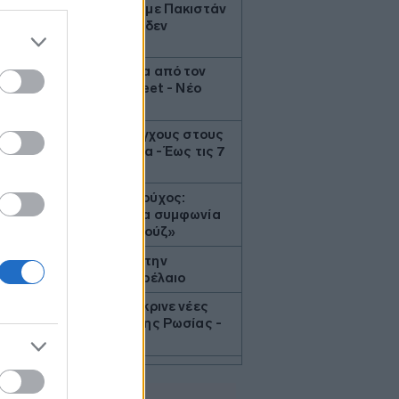
2
Άγκυρα: Η συμφωνία με Πακιστάν
και Σαουδική Αραβία δεν
παραβιάζει το ΝΑΤΟ
7
Η καλύτερη εβδομάδα από τον
Απρίλιο στη Wall Street - Νέο
ρεκόρ για S&P 500
3
Η Ισπανία ξεκινά ελέγχους στους
ταξιδιώτες από Ιταλία - Έως τις 7
Σεπτεμβρίου
5
Αμερικανός αξιωματούχος:
«Αναμένεται σύντομα συμφωνία
για τα Στενά του Ορμούζ»
2
Πτώση άνω του 9% στην
εβδομάδα για το πετρέλαιο
3
ΗΠΑ: Η Γερουσία ενέκρινε νέες
κυρώσεις σε βάρος της Ρωσίας -
Χαιρετίζει η Λάιεν
0
Axios: Το Ιράν αναμένει έγκριση
του Συμβουλίου Ασφαλείας για τη