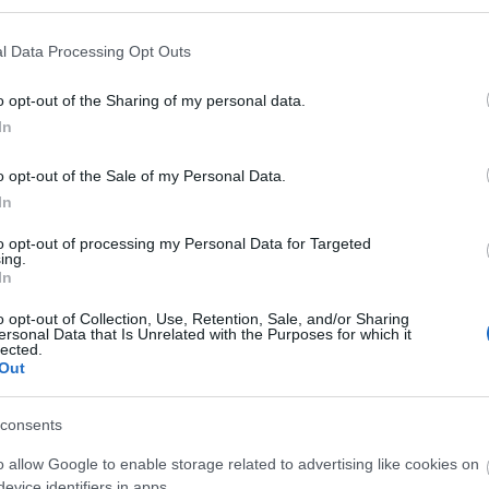
Μητσοτάκης
23:3
Newsroom
l Data Processing Opt Outs
23:1
o opt-out of the Sharing of my personal data.
In
23:0
o opt-out of the Sale of my Personal Data.
In
20-11-2023 07:51
Piraeus Tower: Πότε μπαίνουν οι
22:4
to opt-out of processing my Personal Data for Targeted
μισθωτές στο «στολίδι» του Πειραιά
ing.
In
Γιώργος Παπακωνσταντίνου
o opt-out of Collection, Use, Retention, Sale, and/or Sharing
22:3
ersonal Data that Is Unrelated with the Purposes for which it
lected.
Out
22:1
consents
19-10-2022 10:03
22:1
Dialectica: Διψήφιοι ρυθμοί
o allow Google to enable storage related to advertising like cookies on
ανάπτυξης και διπλασιασμός τζίρου
evice identifiers in apps.