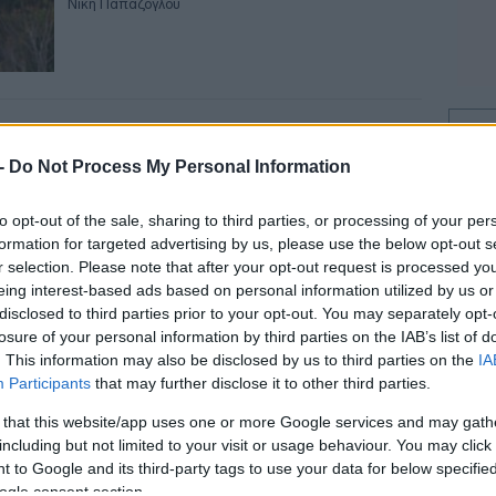
Νίκη Παπάζογλου
 -
Do Not Process My Personal Information
19-06-2024 12:07
23:5
Η Dialectica επεκτείνεται και στη
to opt-out of the sale, sharing to third parties, or processing of your per
Θεσσαλονίκη
formation for targeted advertising by us, please use the below opt-out s
Newsroom
r selection. Please note that after your opt-out request is processed y
23:5
eing interest-based ads based on personal information utilized by us or
disclosed to third parties prior to your opt-out. You may separately opt-
losure of your personal information by third parties on the IAB’s list of
23:5
. This information may also be disclosed by us to third parties on the
IA
Participants
that may further disclose it to other third parties.
 that this website/app uses one or more Google services and may gath
23:4
06-06-2024 14:11
including but not limited to your visit or usage behaviour. You may click 
Τα νέα γραφεία της Dialectica στον
 to Google and its third-party tags to use your data for below specifi
Πύργο Πειραιά επισκέφθηκε ο Κ.
ogle consent section.