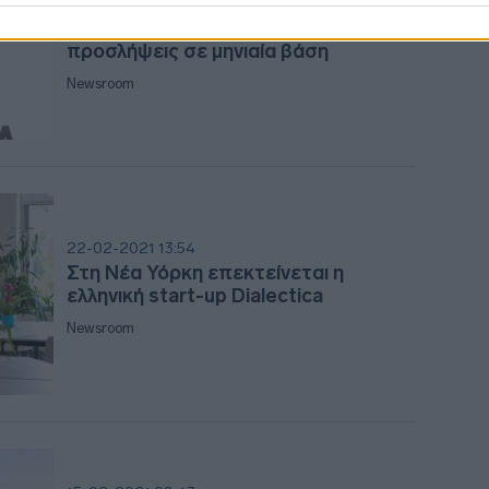
Dialectica: Nέο γραφείο στο
Βανκούβερ - Πάνω από 40
προσλήψεις σε μηνιαία βάση
21:01
Newsroom
20:4
20:3
22-02-2021 13:54
Στη Νέα Υόρκη επεκτείνεται η
20:1
ελληνική start-up Dialectica
Newsroom
20:11
20:0