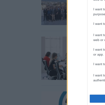
I want t
purpose
I want 
I want t
web or d
I want t
or app.
I want t
I want t
authenti