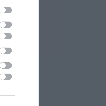
συμφωνία ανοίγματος του
Ορμούζ
0
Εβδομαδιαία κέρδη 7% για τον
χρυσό
Ισπανία: Η αστυνομία εξάρθρωσε
δίκτυο διακινητών με κέρδη 24
εκατ. ευρώ
6
ΔΕΘ - HELEXPO: Αναρτήθηκε ο
διαγωνισμός για την ανάπλαση
των 204,6 εκατ. ευρώ
9
Σκέρτσος: «Το ΠΑΣΟΚ
υποκαθιστά την οικονομική
ανάλυση με πολιτική
προπαγάνδα»
7
Υπ. Παιδείας: 3,35 εκατ. ευρώ στο
Πανεπιστήμιο Κρήτης για το
στεγαστικό επίδομα των
φοιτητών
Η UEFA συνεχίζει το μποϊκοτάζ