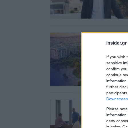
insider.gr
If you wish 
sensitive in
confirm you
continue se
information 
further disc
participants
Downstream 
Please note
information 
deny consent
in below Go