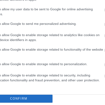
για την ελληνική startup - Τα επόμενα
σχέδια
o allow my user data to be sent to Google for online advertising
22:0
s.
Νίκη Παπάζογλου
to allow Google to send me personalized advertising.
21:52
o allow Google to enable storage related to analytics like cookies on
evice identifiers in apps.
21:4
10-05-2022 12:37
o allow Google to enable storage related to functionality of the website
Dialectica: Νέο πρόγραμμα
προσέλκυσης διεθνούς ταλέντου
21:3
"Build Your Future In Athens"
o allow Google to enable storage related to personalization.
Newsroom
o allow Google to enable storage related to security, including
21:2
cation functionality and fraud prevention, and other user protection.
CONFIRM
21:11
10-11-2021 22:45