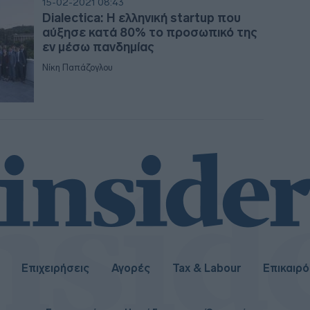
15-02-2021 08:43
Dialectica: Η ελληνική startup που
αύξησε κατά 80% το προσωπικό της
19:45
εν μέσω πανδημίας
Νίκη Παπάζογλου
19:3
19:2
19:15
19:10
Επιχειρήσεις
Αγορές
Tax & Labour
Επικαιρ
19:0