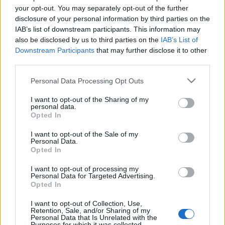
Partners): Τα
your opt-out. You may separately opt-out of the further
περισσότερα που έχω
disclosure of your personal information by third parties on the
μάθει είναι από
IAB’s list of downstream participants. This information may
αποτυχίες
also be disclosed by us to third parties on the
IAB’s List of
Downstream Participants
that may further disclose it to other
third parties.
14-04-2025 14:20
ΣΟΛ Crowe: Το ESG ως
Please note that this website/app uses one or more Google
Personal Data Processing Opt Outs
μοχλός αξίας και
services and may gather and store information including but
ανταγωνιστικότητας
not limited to your visit or usage behaviour. You may click to
I want to opt-out of the Sharing of my
personal data.
grant or deny consent to Google and its third-party tags to
Opted In
use your data for below specified purposes in below Google
consent section.
I want to opt-out of the Sale of my
14-04-2025 11:17
Personal Data.
Ισχυρή παρουσία της
Opted In
JTI στο 10ο Φόρουμ
των Δελφών
I want to opt-out of processing my
Personal Data for Targeted Advertising.
Opted In
I want to opt-out of Collection, Use,
11-04-2025 18:51
Retention, Sale, and/or Sharing of my
Personal Data that Is Unrelated with the
Τσέτη: Καμία ανησυχία
Purposes for which it was collected.