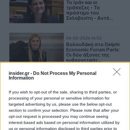
Το Ιράν και οι
τράπεζες - Το
πρόστιμο του
Σκλαβενίτη - Αυτό
είναι το μέλλον
06-02-2026 16:52
Βολουδάκη στο Delphi
Economic Forum Paris:
Οι δύο άξονες της
κυβερνητικής
πολιτικής για το
μεταναστευτικό
insider.gr -
Do Not Process My Personal
Information
04-11-2025 08:44
Δήμας: Η ανάπτυξη
της οικονομίας ως
If you wish to opt-out of the sale, sharing to third parties, or
βάση για τη
processing of your personal or sensitive information for
δημιουργία σύγχρονων
targeted advertising by us, please use the below opt-out
και ανθεκτικών
section to confirm your selection. Please note that after your
υποδομών
opt-out request is processed you may continue seeing
14-04-2025 15:36
interest-based ads based on personal information utilized by
Σταθόπουλος (BC
us or personal information disclosed to third parties prior to