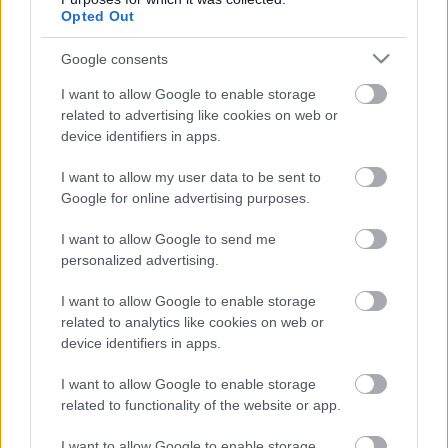
για έλλειψη φαρμάκων
Opted Out
- Η πίεση στις ΗΠΑ
Google consents
I want to allow Google to enable storage
11-04-2025 18:36
related to advertising like cookies on web or
Μαρινάκης: H Ελλάδα
device identifiers in apps.
από το μαύρο
πρόβατο της
Ευρώπης, έχει γίνει
I want to allow my user data to be sent to
πρωταγωνιστής με
Google for online advertising purposes.
ρεκόρ επενδύσεων τα
2 τελευταία χρόνια
I want to allow Google to send me
11-04-2025 17:44
personalized advertising.
Delphi X - Martin Wolf
(FT): Ο Τραμπ έχει
I want to allow Google to enable storage
κάνει το «χάος» μια
μορφή τέχνης
related to analytics like cookies on web or
device identifiers in apps.
I want to allow Google to enable storage
11-04-2025 17:11
related to functionality of the website or app.
Πελαγίδης (ΤτΕ): Η
αγορά διαμορφώνει το
παραγωγικό μοντέλο,
I want to allow Google to enable storage