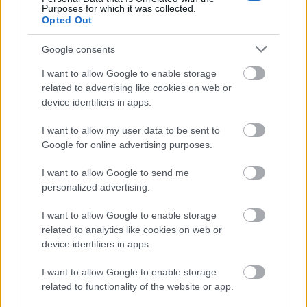
Purposes for which it was collected.
Opted Out
Google consents
I want to allow Google to enable storage
related to advertising like cookies on web or
device identifiers in apps.
Παραμένουν, βεβαίως, μεγάλες προκλήσεις
I want to allow my user data to be sent to
ακόμη στους μισθούς, στη στέγαση και στην
Google for online advertising purposes.
ποιότητα ζωής των νέων ανθρώπων. Όμως, για
I want to allow Google to send me
πρώτη φορά μετά από πολλά χρόνια, η γενική
personalized advertising.
τάση αλλάζει κατεύθυνση.
I want to allow Google to enable storage
related to analytics like cookies on web or
Τίποτα από όλα αυτά δεν συνέβη τυχαία ή από
device identifiers in apps.
μόνο του. Η σταθερή μείωση 83 φόρων και
εισφορών που βελτιώνουν το διαθέσιμο εισόδημα
I want to allow Google to enable storage
των πολιτών και δημιουργούν ευκαιρίες για
related to functionality of the website or app.
επενδύσεις και νέες καλύτερα αμειβόμενες