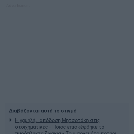
Διαβάζονται αυτή τη στιγμή
Η χαμηλή… απόδοση Μητσοτάκη στις
στοιχηματικές - Ποιος επισκέφθηκε τα
πυρόπληκτα ζωάκια - Το μισογεμάτο ποτήρι