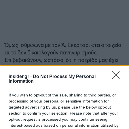
Όμως, σύμφωνα με τον Ά. Σκέρτσο, «τα στοιχεία
αυτά δεν δικαιολογούν πανηγυρισμούς.
Επιβεβαιώνουν, ωστόσο, ότι η πατρίδα μας έχει
καταφέρει να κερδίσει ξανά την εμπιστοσύνη των
πολιτών που έφυγαν στη διάρκεια της κρίσης,
insider.gr -
Do Not Process My Personal
Information
ώστε να αρχίσουν σταδιακά να επιστρέφουν σε
αυτήν. Κι ότι, ταυτόχρονα, δίνει περισσότερες
If you wish to opt-out of the sale, sharing to third parties, or
ευκαιρίες σε όσους μένουν εδώ ώστε να μην
processing of your personal or sensitive information for
αναγκάζονται να ξενιτεύονται για να βρουν την
targeted advertising by us, please use the below opt-out
τύχη τους σε μια άλλη χώρα.
section to confirm your selection. Please note that after your
opt-out request is processed you may continue seeing
interest-based ads based on personal information utilized by