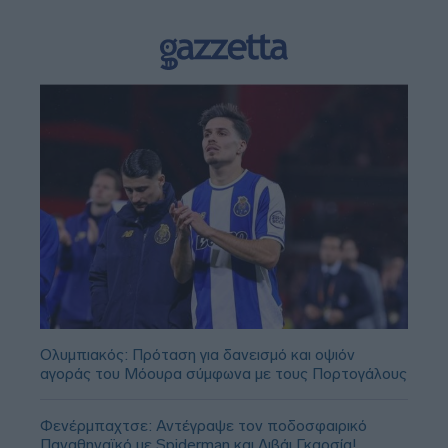
Ολυμπιακός: Πρόταση για δανεισμό και οψιόν
αγοράς του Μόουρα σύμφωνα με τους Πορτογάλους
Φενέρμπαχτσε: Αντέγραψε τον ποδοσφαιρικό
Παναθηναϊκό με Spiderman και Λιβάι Γκαρσία!