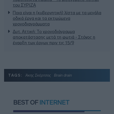
του ΣΥΡΙΖΑ
Ποια είναι η (κυβερνητική) λίστα με τα μεγάλα
οδικά έργα και τα εκτιμώμενα
χρονοδιαγράμματα
Δυτ. Αττική: Το χρονοδιάγραμμα
αποκατάστασης μετά τη φωτιά - Στόχος η
έναρξη των έργων πριν τις 15/9
TAGS:
Άκης Σκέρτσος
Brain drain
BEST OF
INTERNET