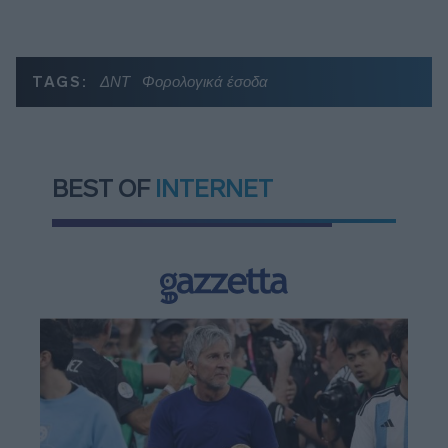
TAGS:
ΔΝΤ
Φορολογικά έσοδα
BEST OF
INTERNET