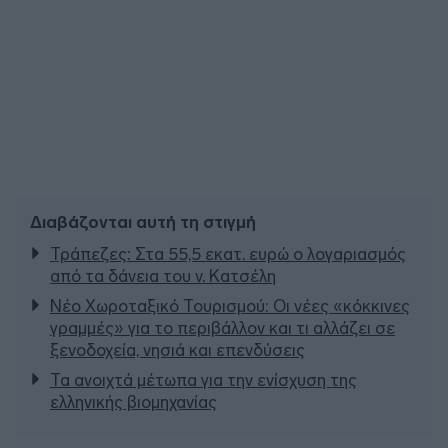
Διαβάζονται αυτή τη στιγμή
Τράπεζες: Στα 55,5 εκατ. ευρώ ο λογαριασμός
από τα δάνεια του ν. Κατσέλη
Νέο Χωροταξικό Τουρισμού: Οι νέες «κόκκινες
γραμμές» για το περιβάλλον και τι αλλάζει σε
ξενοδοχεία, νησιά και επενδύσεις
Τα ανοιχτά μέτωπα για την ενίσχυση της
ελληνικής βιομηχανίας