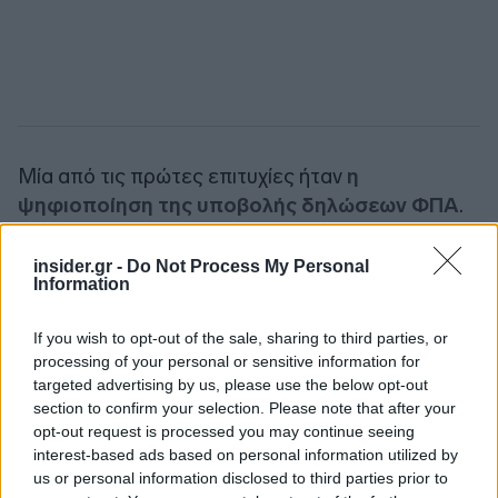
Μία από τις πρώτες επιτυχίες ήταν
η
ψηφιοποίηση της υποβολής δηλώσεων ΦΠΑ
.
Μέχρι το 2014, το 96% των εγγεγραμμένων
φορολογουμένων υπέβαλλε εμπρόθεσμα
insider.gr -
Do Not Process My Personal
Information
δηλώσεις ΦΠΑ, έναντι 65% το 2010. Ωστόσο,
άλλες πρωτοβουλίες -ιδιαίτερα εκείνες που
If you wish to opt-out of the sale, sharing to third parties, or
στόχευαν στη βελτίωση της είσπραξης από
processing of your personal or sensitive information for
μεγάλες επιχειρήσεις, εύπορους
targeted advertising by us, please use the below opt-out
φορολογουμένους και οφειλέτες του Δημοσίου-
section to confirm your selection. Please note that after your
opt-out request is processed you may continue seeing
ναποδείχθηκαν δυσκολότερο να διατηρηθούν.
interest-based ads based on personal information utilized by
Αυτό, σύμφωνα με το άρθρο, ανέδειξε τα όρια
us or personal information disclosed to third parties prior to
μεταρρυθμίσεων που δεν αντιμετώπιζαν