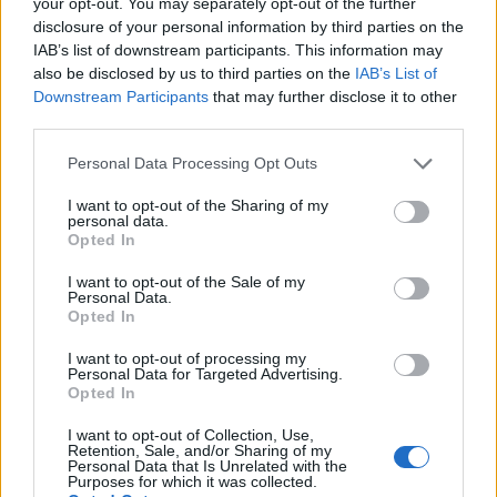
your opt-out. You may separately opt-out of the further
επαρκώς ζητήματα διακυβέρνησης και πολιτικών
disclosure of your personal information by third parties on the
IAB’s list of downstream participants. This information may
παρεμβάσεων.
also be disclosed by us to third parties on the
IAB’s List of
Downstream Participants
that may further disclose it to other
2013–2017: Δημιουργία
third parties.
ανθεκτικών θεσμών
Please note that this website/app uses one or more Google
Personal Data Processing Opt Outs
services and may gather and store information including but
not limited to your visit or usage behaviour. You may click to
I want to opt-out of the Sharing of my
Στη δεύτερη φάση των μεταρρυθμίσεων, το ΔΝΤ
personal data.
grant or deny consent to Google and its third-party tags to
Opted In
επισημαίνει ένα κρίσιμο δίδαγμα: οι
use your data for below specified purposes in below Google
μεταρρυθμίσεις στη φορολογική διοίκηση δεν
consent section.
I want to opt-out of the Sale of my
Personal Data.
μπορούν να λειτουργήσουν αποτελεσματικά
Opted In
χωρίς αυτονομία, σαφή λογοδοσία και ισχυρή
I want to opt-out of processing my
ηγεσία.
Personal Data for Targeted Advertising.
Opted In
Από τον Αύγουστο του 2012, η Ελλάδα
I want to opt-out of Collection, Use,
προχώρησε στη συγχώνευση του δικτύου των
Retention, Sale, and/or Sharing of my
Personal Data that Is Unrelated with the
φορολογικών υπηρεσιών, μειώνοντας τον αριθμό
Purposes for which it was collected.