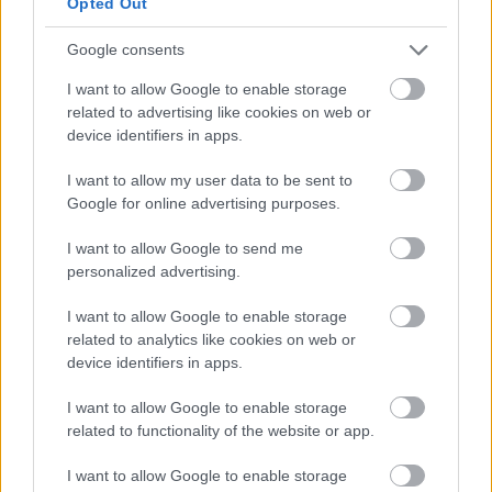
Opted Out
των τοπικών εφοριών από 288 σε 119 μέσα σε
λίγο περισσότερο από έναν χρόνο, ενώ
Google consents
παράλληλα αναδιοργάνωσε τις λειτουργίες με
I want to allow Google to enable storage
βάση τις αρμοδιότητες και όχι τη γεωγραφική
related to advertising like cookies on web or
κατανομή.
device identifiers in apps.
I want to allow my user data to be sent to
Google for online advertising purposes.
I want to allow Google to send me
personalized advertising.
I want to allow Google to enable storage
related to analytics like cookies on web or
device identifiers in apps.
I want to allow Google to enable storage
related to functionality of the website or app.
I want to allow Google to enable storage