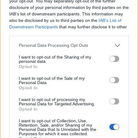
αγροτικά προϊόντα από τις ΗΠΑ
, χωρίς να
your opt-out. You may separately opt-out of the further
disclosure of your personal information by third parties on the
αναφερθεί σε συγκεκριμένες ποσότητες.
IAB’s list of downstream participants. This information may
also be disclosed by us to third parties on the
IAB’s List of
Downstream Participants
that may further disclose it to other
third parties.
Please note that this website/app uses one or more Google
Personal Data Processing Opt Outs
services and may gather and store information including but
not limited to your visit or usage behaviour. You may click to
I want to opt-out of the Sharing of my
personal data.
grant or deny consent to Google and its third-party tags to
Opted In
use your data for below specified purposes in below Google
consent section.
I want to opt-out of the Sale of my
Personal Data.
Opted In
I want to opt-out of processing my
Personal Data for Targeted Advertising.
Opted In
I want to opt-out of Collection, Use,
Retention, Sale, and/or Sharing of my
Personal Data that Is Unrelated with the
Purposes for which it was collected.