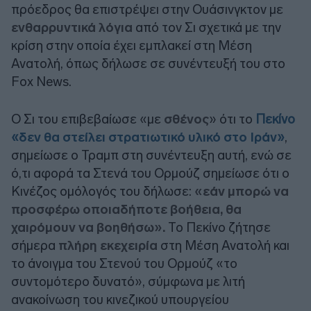
πρόεδρος θα επιστρέψει στην Ουάσινγκτον με
ενθαρρυντικά λόγια
από τον Σι σχετικά με την
κρίση στην οποία έχει εμπλακεί στη Μέση
Ανατολή, όπως δήλωσε σε συνέντευξή του στο
Fox News.
Ο Σι του επιβεβαίωσε «με
σθένος
» ότι το
Πεκίνο
«
δεν θα στείλει στρατιωτικό υλικό στο Ιράν
»
,
σημείωσε ο Τραμπ στη συνέντευξη αυτή, ενώ σε
ό,τι αφορά τα Στενά του Ορμούζ σημείωσε ότι ο
Κινέζος ομόλογός του δήλωσε:
«εάν μπορώ να
προσφέρω οποιαδήποτε βοήθεια, θα
χαιρόμουν να βοηθήσω».
Το Πεκίνο ζήτησε
σήμερα
πλήρη εκεχειρία
στη Μέση Ανατολή και
το άνοιγμα του Στενού του Ορμούζ «το
συντομότερο δυνατό», σύμφωνα με λιτή
ανακοίνωση του κινεζικού υπουργείου