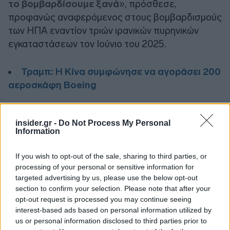
το βομβαρδίσουμε ξανά
», πρόσθεσε,
προφανώς αναφερόμενος στους βομβαρδισμούς
των ΗΠΑ εναντίον τριών ιρανικών πυρηνικών
εγκαταστάσεων τον Ιούνιο του 2025.
Τραμπ: Η Κίνα συμφώνησε να αγοράσει 200
αεροσκάφη Boeing
Ο Αμερικανός πρόεδρος έχει κάνει
διάφορες,
insider.gr -
Do Not Process My Personal
συχνά αντιφατικές δηλώσεις
για το απόθεμα
Information
εμπλουτισμένου κατά υψηλό ποσοστό ουρανίου
που διαθέτει το Ιράν. Έχει πει για παράδειγμα ότι
If you wish to opt-out of the sale, sharing to third parties, or
είναι απροσπέλαστο, διότι θάφτηκε στα
processing of your personal or sensitive information for
targeted advertising by us, please use the below opt-out
συντρίμμια εγκαταστάσεων, ή πως θα αρκούσε η
section to confirm your selection. Please note that after your
εξ αποστάσεως επιτήρηση των εγκαταστάσεων
opt-out request is processed you may continue seeing
αυτών. Παράλληλα, διαβεβαίωσε ότι το
Πεκίνο
interest-based ads based on personal information utilized by
έχει σκοπό να αγοράσει πετρέλαιο και
us or personal information disclosed to third parties prior to