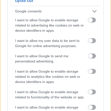
Opted Out
Google consents
I want to allow Google to enable storage
related to advertising like cookies on web or
device identifiers in apps.
I want to allow my user data to be sent to
Google for online advertising purposes.
I want to allow Google to send me
personalized advertising.
«
Θέλουν να αγοράσουν πετρέλαιο από τις
I want to allow Google to enable storage
ΗΠΑ
», υπογράμμισε ο 79χρονος ηγέτης του
related to analytics like cookies on web or
αμερικανικού κράτους, ενώ απέφυγε να
device identifiers in apps.
υπεισέλθει σε περισσότερες λεπτομέρειες, αλλά
I want to allow Google to enable storage
σημείωσε πως η «
ιδέα
» αυτή «
ευχαριστεί
» τον
related to functionality of the website or app.
ομόλογό του
Σι Τζινπίνγκ
. «
Θα αγοράσουν
πολλά περισσότερα αγροτικά προϊόντα μας
»,
I want to allow Google to enable storage