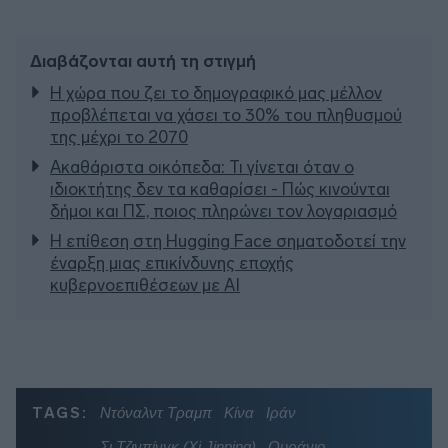
Διαβάζονται αυτή τη στιγμή
Η χώρα που ζει το δημογραφικό μας μέλλον
προβλέπεται να χάσει το 30% του πληθυσμού
της μέχρι το 2070
Ακαθάριστα οικόπεδα: Τι γίνεται όταν ο
ιδιοκτήτης δεν τα καθαρίσει - Πώς κινούνται
δήμοι και ΠΣ, ποιος πληρώνει τον λογαριασμό
Η επίθεση στη Hugging Face σηματοδοτεί την
έναρξη μιας επικίνδυνης εποχής
κυβερνοεπιθέσεων με AI
TAGS:
Ντόναλντ Τραμπ
Κίνα
Ιράν
Σι Τζινπίνγκ (Xi Jinping)
Ουράνιο