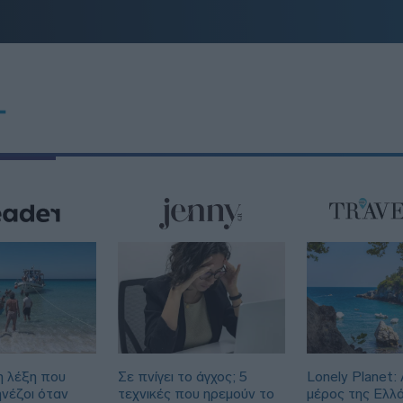
T
 η λέξη που
Σε πνίγει το άγχος; 5
Lonely Planet:
ηνέζοι όταν
τεχνικές που ηρεμούν το
μέρος της Ελλά