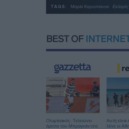
TAGS:
Μαρία Καρυστιανού
Εκλογές
BEST OF
INTERNE
Ολυμπιακός: Τελειώνει
Αυτή είναι
άμεσα του Μπραγκάντσα
λένε οι Αθ