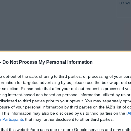
07:41
07:32
07:20
 -
Do Not Process My Personal Information
07:11
to opt-out of the sale, sharing to third parties, or processing of your per
formation for targeted advertising by us, please use the below opt-out s
ΐου στη
Θεσσαλονίκη
, στις 18:30, στον
r selection. Please note that after your opt-out request is processed y
07:07
eing interest-based ads based on personal information utilized by us or
disclosed to third parties prior to your opt-out. You may separately opt-
losure of your personal information by third parties on the IAB’s list of
23:52
. This information may also be disclosed by us to third parties on the
IA
ί με την Ελπίδα για μια Νέα Αρχή!
Participants
that may further disclose it to other third parties.
er.com/O9iLXt6ZGE
 that this website/app uses one or more Google services and may gath