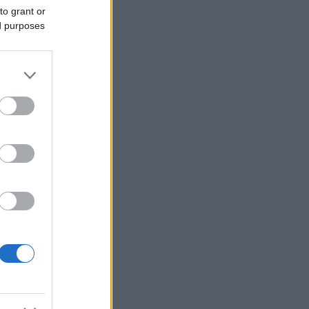
Κατσαφάδος: Μέχρι αύριο θα έχουν
to grant or
ολοκληρωθεί οι αυτοψίες στο Πόρτο
ed purposes
Γερμενό – Κανένας δεν θα μείνει
αβοήθητος
Οι ΗΠΑ αναστέλλουν τις εισαγωγές
από τον μεγαλύτερο παραγωγό
αβοκάντο του Μεξικού
Wall Street: «Ξεφούσκωσε» το ράλι
αλλά το ρεκόρ ήρθε για τον Dow
Ουγγαρία: Την ερχόμενη εβδομάδα η
εκλογή του νέου προέδρου
Οι ΥΠΕΞ ΗΠΑ και Βρετανίας συζήτησαν
την ασφάλεια της Ευρώπης και της
Ουκρανίας
O Mr. Big Short πάει κόντρα στο ράλι:
Προειδοποιεί για κραχ αντίστοιχο του
1987
ΗΠΑ: Το Νέο Μεξικό προσέφυγε κατά
του υπουργείου Δικαιοσύνης για