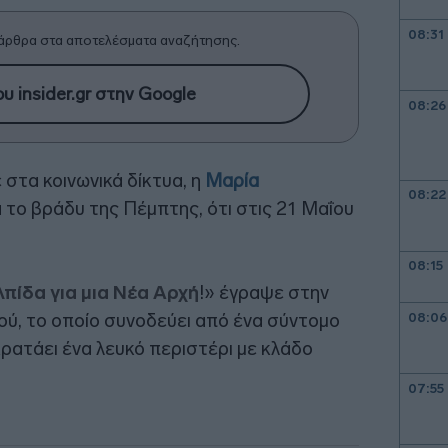
08:31
άρθρα στα αποτελέσματα αναζήτησης.
υ insider.gr στην Google
08:26
 στα κοινωνικά δίκτυα, η
Μαρία
08:22
το βράδυ της Πέμπτης, ότι στις 21 Μαΐου
08:15
λπίδα για μια Νέα Αρχή
!» έγραψε στην
ύ, το οποίο συνοδεύει από ένα σύντομο
08:06
κρατάει ένα λευκό περιστέρι με κλάδο
07:55