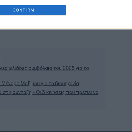
CONFIRM
20:53
20:40
ή
ερ χιλιάδες συμβόλαια του 2025 για το
 Μέγαρο Μαξίμου για τη βιομηχανία
 στη σύνταξη - Οι 3 κινήσεις που πρέπει να