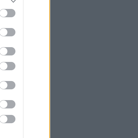
πρόσβαση στους φακέλους Έπστιν
Λιθουανία: Εντοπίστηκε σήραγγα κάτω
από τον συνοριακό φράχτη με τη
Λευκορωσία για τη διακίνηση
μεταναστών
Υπ. Ανάπτυξης: Στην τέταρτη φάση
υλοποίησης η «Γραμμή Ενημέρωσης
Επενδυτή» – Ποινική ρήτρα για
εκπρόθεσμα παραδοτέα
Πετρέλαιο: Ήπιες μεταβολές με φόντο
τις συζητήσεις για τον έλεγχο του
Ορμούζ
Υεμένη: Οι Χούθι υποστηρίζουν ότι
έπληξαν και δεύτερο σαουδαραβικό
δεξαμενόπλοιο στον Κόλπο του Άντεν
Χρυσός: Άνοδος πάνω από 4% λόγω
δολαρίου και Μέσης Ανατολής - Η
καλύτερη ημέρα από τον Φεβρουάριο
Αρχηγός IDF: Ο ισραηλινός στρατός θα
συνεχίσει να «επιχειρεί προληπτικά»