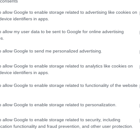
consents
22:10
o allow Google to enable storage related to advertising like cookies on
evice identifiers in apps.
o allow my user data to be sent to Google for online advertising
 (@mkaristianou)
May 14, 2026
s.
21:53
to allow Google to send me personalized advertising.
o allow Google to enable storage related to analytics like cookies on
News
και μάθετε πρώτοι όλες τις
ειδήσεις
από την
21:40
evice identifiers in apps.
o allow Google to enable storage related to functionality of the website
21:30
o allow Google to enable storage related to personalization.
21:15
o allow Google to enable storage related to security, including
cation functionality and fraud prevention, and other user protection.
21:03