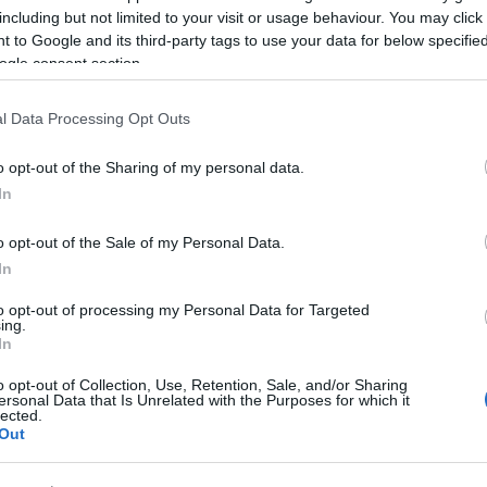
23:42
including but not limited to your visit or usage behaviour. You may click 
 to Google and its third-party tags to use your data for below specifi
ogle consent section.
23:30
l Data Processing Opt Outs
o opt-out of the Sharing of my personal data.
23:17
In
23:08
o opt-out of the Sale of my Personal Data.
In
22:48
to opt-out of processing my Personal Data for Targeted
ing.
In
22:37
o opt-out of Collection, Use, Retention, Sale, and/or Sharing
ersonal Data that Is Unrelated with the Purposes for which it
lected.
Out
22:23