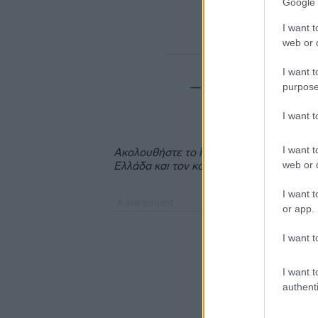
Google 
I want t
web or d
I want t
— Maria Karystianou
purpose
I want 
I want t
Ακολουθήστε το
insider.gr στο Google 
web or d
Ελλάδα και τον κόσμο.
I want t
or app.
I want t
I want t
authenti