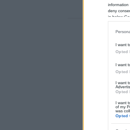
information 
deny consent
in below Go
Persona
I want t
Opted 
I want t
Opted 
I want 
Advertis
Opted 
I want t
of my P
was col
Opted 