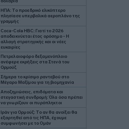
δολάρια
ΗΠΑ: Το προεδρικό ελικόπτερο
πλησίασε υπερβολικά αεροπλάνο της
γραμμής
Coca-Cola HBC: Γιατί το 2026
αποδεικνύεται έτος ορόσημο - Η
αλλαγή στρατηγικής και οι νέες
ευκαιρίες
Πετρελαιοφόρο δεξαμενόπλοιο
ανέφερε εκρήξεις στα Στενά του
Ορμούζ
Σήμερα το κρίσιμο ραντεβού στο
Μέγαρο Μαξίμου για τη βιομηχανία
Αποζημιώσεις, επιδόματα και
στεγαστική συνδρομή: Όλα όσα πρέπει
να γνωρίζουν οι πυρόπληκτοι
Ιράν για Ορμούζ: Το αν θα ανοίξει θα
εξαρτηθεί από τις ΗΠΑ, έχουμε
συμφωνήσει με το Ομάν