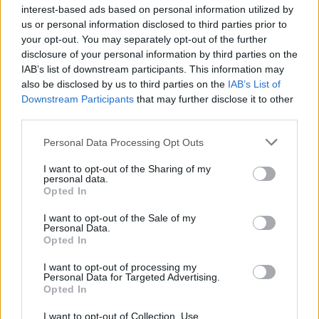
interest-based ads based on personal information utilized by
στη συγκεκριμένη προσπάθεια, ήταν και η
us or personal information disclosed to third parties prior to
παρουσία του Chief Policy Officer του ομίλου,
your opt-out. You may separately opt-out of the further
Jakub Michalik
, στη χθεσινή παρουσίαση. Ο
disclosure of your personal information by third parties on the
οποίος τόνισε, ανάμεσα σε άλλα, ότι μεταξύ των
IAB’s list of downstream participants. This information may
χωρών στις οποίες δραστηριοποιείται η
Euronext
,
also be disclosed by us to third parties on the
IAB’s List of
Downstream Participants
that may further disclose it to other
όλες όσες διαθέτουν δημοσιονομικό χώρο
third parties.
επενδύουν σε τέτοιου είδους ή παρόμοια
Please note that this website/app uses one or more Google
προγράμματα.
Personal Data Processing Opt Outs
services and may gather and store information including but
not limited to your visit or usage behaviour. You may click to
I want to opt-out of the Sharing of my
Αλλαγή κουλτούρας
personal data.
grant or deny consent to Google and its third-party tags to
Opted In
use your data for below specified purposes in below Google
consent section.
I want to opt-out of the Sale of my
Πέρα από το αμιγώς τεχνικό μέρος της
Personal Data.
πρότασης, τόσο ο
Γενικός Διευθυντής του ΙΟΒΕ,
Opted In
κ. Νίκος Βέττας
, όσο και ο κ. Κοντόπουλος,
I want to opt-out of processing my
ανέδειξαν και άλλες προεκτάσεις. Το ζητούμενο
Personal Data for Targeted Advertising.
Opted In
δεν είναι απλώς η διοχέτευση των
αποταμιεύσεων σε επενδύσεις. Στο πλαίσιο μιας
I want to opt-out of Collection, Use,