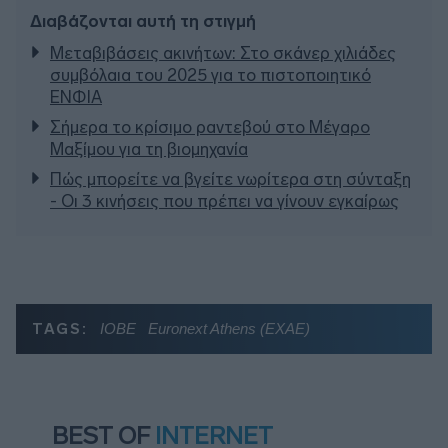
Διαβάζονται αυτή τη στιγμή
Μεταβιβάσεις ακινήτων: Στο σκάνερ χιλιάδες
συμβόλαια του 2025 για το πιστοποιητικό
ΕΝΦΙΑ
Σήμερα το κρίσιμο ραντεβού στο Μέγαρο
Μαξίμου για τη βιομηχανία
Πώς μπορείτε να βγείτε νωρίτερα στη σύνταξη
- Οι 3 κινήσεις που πρέπει να γίνουν εγκαίρως
TAGS:
ΙΟΒΕ
Euronext Athens (ΕΧΑΕ)
BEST OF
INTERNET