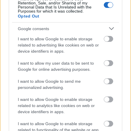
Retention, Sale, and/or Sharing of my
σταδιακής ενίσχυσης της αποταμιευτικής
Personal Data that Is Unrelated with the
Purposes for which it was collected.
δυνατότητας των νοικοκυριών, ζητούμενο είναι η
Opted Out
ενδυνάμωση της μεσαίας τάξης και η καλλιέργεια
μιας
κουλτούρας οικονομικής συμμετοχής
, που
Google consents
θα στηρίζεται στη γνώση, τη διαφάνεια και την
I want to allow Google to enable storage
εμπιστοσύνη.
related to advertising like cookies on web or
device identifiers in apps.
I want to allow my user data to be sent to
Google for online advertising purposes.
I want to allow Google to send me
personalized advertising.
I want to allow Google to enable storage
related to analytics like cookies on web or
device identifiers in apps.
I want to allow Google to enable storage
related to functionality of the website or app.