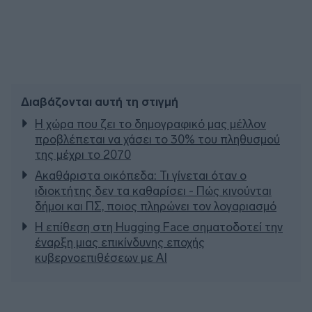
Διαβάζονται αυτή τη στιγμή
Η χώρα που ζει το δημογραφικό μας μέλλον
προβλέπεται να χάσει το 30% του πληθυσμού
της μέχρι το 2070
Ακαθάριστα οικόπεδα: Τι γίνεται όταν ο
ιδιοκτήτης δεν τα καθαρίσει - Πώς κινούνται
δήμοι και ΠΣ, ποιος πληρώνει τον λογαριασμό
Η επίθεση στη Hugging Face σηματοδοτεί την
έναρξη μιας επικίνδυνης εποχής
κυβερνοεπιθέσεων με AI