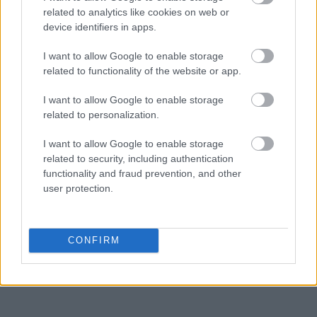
Επιχειρηματική Αποτελεσματικότητα
:
related to analytics like cookies on web or
Παραμένει στην 53η θέση, όπως και πέρσι.
device identifiers in apps.
Υποδομές
: Υποχωρεί κατά τέσσερις θέσεις, από
I want to allow Google to enable storage
την 40ή στην 44η θέση, σημειώνοντας τη χειρότερη
related to functionality of the website or app.
επίδοσή της την τελευταία πενταετία.
I want to allow Google to enable storage
related to personalization.
Ακολουθήστε το
insider.gr στο Google News
και μάθετε
πρώτοι όλες τις
ειδήσεις
από την Ελλάδα και τον κόσμο.
I want to allow Google to enable storage
related to security, including authentication
functionality and fraud prevention, and other
user protection.
CONFIRM