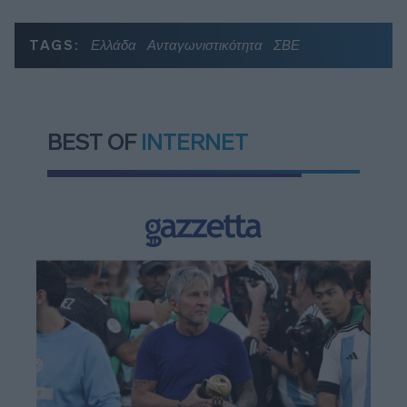
TAGS:
Ελλάδα
Ανταγωνιστικότητα
ΣΒΕ
BEST OF
INTERNET