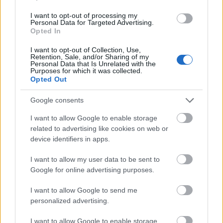
I want to opt-out of processing my
Personal Data for Targeted Advertising.
Opted In
I want to opt-out of Collection, Use,
Retention, Sale, and/or Sharing of my
Personal Data that Is Unrelated with the
Purposes for which it was collected.
Opted Out
Google consents
Η θέση της Ελλάδας στις επιμέρους
κατηγορίες δεικτών του ΙMD
I want to allow Google to enable storage
related to advertising like cookies on web or
device identifiers in apps.
Οικονομική Αποδοτικότητα
: Βελτιώνεται κατά
δύο θέσεις, από την 53η στην 51η θέση.
I want to allow my user data to be sent to
Google for online advertising purposes.
Κυβερνητική Αποτελεσματικότητα
: Καταγράφει
υποχώρηση κατά έξι θέσεις, από την 53η στην 59η
I want to allow Google to send me
θέση.
personalized advertising.
I want to allow Google to enable storage