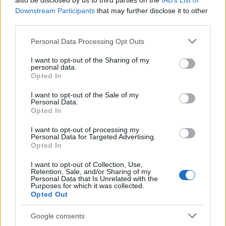
also be disclosed by us to third parties on the
IAB’s List of
γίνεται σημαντικός παράγοντας στον
Downstream Participants
that may further disclose it to other
μετασχηματισμό της παγκόσμιας
third parties.
αυτοκινητοβιομηχανίας. Το ορυκτό είναι βασικό
Please note that this website/app uses one or more Google
Personal Data Processing Opt Outs
συστατικό στις μπαταρίες λιθίου-σιδηρού-
services and may gather and store information including but
φωσφορικού (LFP), μιας ταχέως
not limited to your visit or usage behaviour. You may click to
I want to opt-out of the Sharing of my
personal data.
grant or deny consent to Google and its third-party tags to
αναπτυσσόμενης κατηγορίας που
Opted In
use your data for below specified purposes in below Google
χρησιμοποιούνται στα ηλεκτρικά οχήματα. Η χώρα
consent section.
I want to opt-out of the Sale of my
έχει ήδη έναν αναπτυσσόμενο κλάδο
Personal Data.
Opted In
αυτοκινήτων, με εργοστάσια που ανήκουν στη
Renault και τη Stellantis να παράγουν χιλιάδες
I want to opt-out of processing my
Personal Data for Targeted Advertising.
αυτοκίνητα την ημέρα, υποστηριζόμενα από
Opted In
δεκάδες καταξιωμένους Αμερικανούς
προμηθευτές. Τώρα ριζώνει και μια αλυσίδα
I want to opt-out of Collection, Use,
Retention, Sale, and/or Sharing of my
εφοδιασμού μπαταριών EV. Οι ισχυρές εμπορικές
Personal Data that Is Unrelated with the
Purposes for which it was collected.
σχέσεις του Μαρόκου με την Ευρώπη και τις ΗΠΑ,
Opted Out
μαζί με τη φιλόξενη στάση του απέναντι στις
Google consents
άμεσες ξένες επενδύσεις, το καθιστούν τόπο