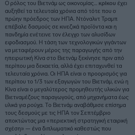
Ο ρόλος του Βιετνάμ ως οικονομίας...
κρίκου
έχει
αυξηθεί τα τελευταία χρόνια από τότε που ο
πρώην πρόεδρος των ΗΠΑ. Ντόναλντ Τραμπ
επέβαλε δασμούς σε κινεζικά προϊόντα και η
πανδημία ενέτεινε τον έλεγχο των αλυσίδων
εφοδιασμού. Η τάση των τεχνολογικών γιγάντων
να μεταφέρουν μέρος της παραγωγής από την
ηπειρωτική Κίνα στο Βιετνάμ ξεκίνησε πριν από
περίπου μια δεκαετία, αλλά έχει επιταχυνθεί τα
τελευταία χρόνια. Οι ΗΠΑ είναι ο προορισμός για
περίπου το 1/3 των εξαγωγών του Βιετνάμ, ενώ η
Κίνα είναι ο μεγαλύτερος προμηθευτής υλικών για
Βιετναμέζους παραγωγούς, από μηχανήματα έως
υλικά για ρούχα. Το Βιετνάμ αναβάθμισε επίσημα
τους δεσμούς με τις ΗΠΑ τον Σεπτέμβριο
αποκτώντας μια «περιεκτική στρατηγική εταιρική
σχέση» — ένα διπλωματικό καθεστώς που