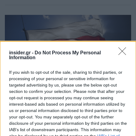
insider.gr -
Do Not Process My Personal
Information
If you wish to opt-out of the sale, sharing to third parties, or
processing of your personal or sensitive information for
targeted advertising by us, please use the below opt-out
section to confirm your selection. Please note that after your
Η ελευθερία συναλλαγών αποδίδει
opt-out request is processed you may continue seeing
interest-based ads based on personal information utilized by
καρπούς για το Μαρόκο
us or personal information disclosed to third parties prior to
your opt-out. You may separately opt-out of the further
disclosure of your personal information by third parties on the
Το
Μαρόκο
, όπου βρίσκονται τα μεγαλύτερα
IAB’s list of downstream participants. This information may
αποθέματα φωσφορικών αλάτων στον κόσμο,