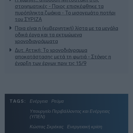
στοιχηματικές - Ποιος επισκέφθηκε τα
πυρόπληκτα ζωάκια - Το μισογεμάτο ποτήρι
του ΣΥΡΙΖΑ
Ποια είναι η (κυβερνητική) λίστα με τα μεγάλα
οδικά έργα και τα εκτιμώμενα
χρονοδιαγράμματα
Δυτ. Αττική: Το χρονοδιάγραμμα
αποκατάστασης μετά τη φωτιά - Στόχος η
έναρξη των έργων πριν τις 15/9
TAGS:
Ενέργεια
Ρεύμα
Υπουργείο Περιβάλλοντος και Ενέργειας
(ΥΠΕΝ)
Κώστας Σκρέκας
Ενεργειακή κρίση