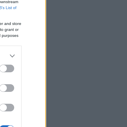
 downstream
εξυγίανσης θυγατρικής
B’s List of
Ρωσικές επιθέσεις σε πετρελαϊκές
εγκαταστάσεις της Naftogaz στο
er and store
ανατολικό τμήμα της Ουκρανίας
to grant or
Εβδομαδιαία άνοδος 1,76% στο ΧΑ -
ed purposes
Νέα υπεραπόδοση στις τράπεζες
Τι αναφέρει ο ΠΟΥ για τα υποψήφια
εμβόλια για την αντιμετώπιση της
νόσου Έμπολα σε Κονγκό και Ουγκάντα
Προς χαμηλό 10ετίας η παραγωγή
ζάχαρης στην Ευρώπη
Επένδυση του EFA GROUP στη Fractal
- Ανάπτυξη αμυντικών τεχνολογιών σε
Ελλάδα και Κύπρο
Ο Τραμπ επιβάλλει δασμούς 15% σε
βασικά υλικά τσιπ για να αντιμετωπίσει
την Κίνα
H Ισπανία ζητά από την Ιταλία να θέσει