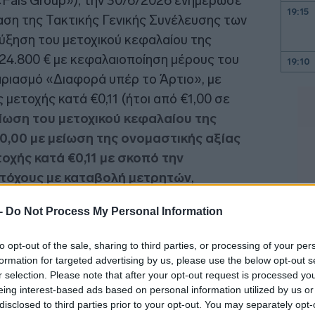
 «Fais Group»), την 30/6/2026 ενημέρωσε
19:15
αση της Τακτικής Γενικής Συνέλευσης των
ύξηση του μετοχικού κεφαλαίου της
024.800 € με κεφαλαιοποίηση μέρους του
19:10
αριασμό «Διαφορά υπέρ το Άρτιο», με
 μετοχής κατά €0,11 (ήτοι από €1,00 σε
19:06
ίωση του μετοχικού κεφαλαίου της
0,00 με μείωση της ονομαστικής αξίας
οχής κατά €0,11 με σκοπό την
18:56
τόχους με καταβολή μετρητών
,
αταστατικού και παροχή
 -
Do Not Process My Personal Information
18:40
ικό Συμβούλιο, με σκοπό την επιστροφή
α την επιστροφή του ποσού της μείωσης,
to opt-out of the sale, sharing to third parties, or processing of your per
formation for targeted advertising by us, please use the below opt-out s
18:33
r selection. Please note that after your opt-out request is processed y
eing interest-based ads based on personal information utilized by us or
disclosed to third parties prior to your opt-out. You may separately opt-
18:23