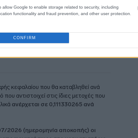
16:41
o allow Google to enable storage related to security, including
cation functionality and fraud prevention, and other user protection.
CONFIRM
οφής κεφαλαίου που θα καταβληθεί ανά
 που αντιστοιχεί στις ίδιες μετοχές που
ελικά
ανέρχεται σε 0,111330265 ανά
07/2026 (ημερομηνία αποκοπής) οι