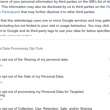
losure of your personal information by third parties on the IAB’s list of
. This information may also be disclosed by us to third parties on the
IA
18:22
Participants
that may further disclose it to other third parties.
 that this website/app uses one or more Google services and may gath
including but not limited to your visit or usage behaviour. You may click 
18:09
 to Google and its third-party tags to use your data for below specifi
ogle consent section.
18:00
l Data Processing Opt Outs
17:53
o opt-out of the Sharing of my personal data.
In
το Γενικό Εμπορικό Μητρώο (Γ.Ε.ΜΗ.), με
17:34
o opt-out of the Sale of my Personal Data.
842 η με αρ. πρωτ
In
του ΑΔΑ 93 Ε346ΝΛΣΞΠ90, με την οποία
17:33
ποίηση του άρθρου 5 του Καταστατικού
to opt-out of processing my Personal Data for Targeted
ing.
αναφερθείσας αύξησης και μείωσης του
In
οποίηση του Καταστατικού.
17:29
o opt-out of Collection, Use, Retention, Sale, and/or Sharing