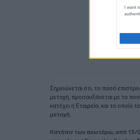
I want t
authenti
Σημειώνεται ότι, το ποσό επιστρ
μετοχή, προσαυξάνεται με το ποσό
κατέχει η Εταιρεία, και το οποίο τ
μετοχή.
Κατόπιν των ανωτέρω, από 13/