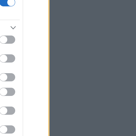
και πάλι σε ισχύ τη Συμφωνία Σένγκεν
έως 9 Αυγούστου
ΗΠΑ: Δικαστήριο διατάσσει την άρση
του «παγώματος» Τραμπ στα αιολικά
έργα
Σαουδική Αραβία: Η αμυντική
συμφωνία με Τουρκία και Πακιστάν δεν
συνδέεται με πυρηνικές φιλοδοξίες
Γεωργιάδης από Ρόδο: «Σε ενάμιση
χρόνο, το νοσοκομείο θα είναι
καινούργιο»
Η Deloitte αποκλειστικός σύμβουλος
της ΔΕΗ για την στρατηγική είσοδο
στην Πολωνία
Χωρίς ενεργό μέτωπο η φωτιά στο
Στεφάνι Κορινθίας
Wall Street: Κέρδη παρά τα στοιχεία
για την απασχόληση - Άνοδος 16% για
Airbnb