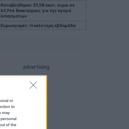
Καταβλήθηκαν 33,58 εκατ. ευρώ σε
67.746 δικαιούχους για την αγορά
λιπασμάτων
Ευρωαγορές: Η καλύτερη εβδομάδα
από τα τέλη Ιουνίου - Σε νέα υψηλά ο
Stoxx 600
Κορυφώνεται η έξοδος των εκδρομέων
- Στο 100% η πληρότητα σε πολλά
δρομολόγια για Κυκλάδες
Η Ιταλία απαντά στην Ισπανία: «Δεν
δεχόμαστε τελεσίγραφα» - Σε ισχύ οι
συνοριακοί έλεγχοι
Flexopack: Στα 6,49 εκατ. ευρώ το
μετοχικό κεφάλαιο μετά την άσκηση
stock options
sonal or
ection to
Θεσσαλονίκη: Οι αλλαγές στις
λεωφορειακές γραμμές με την
ou may
επέκταση του Μετρό στην Καλαμαριά
 personal
out of the
Μπήτρος: Τροποποιήθηκε η συμφωνία