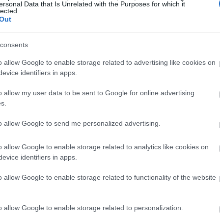
ersonal Data that Is Unrelated with the Purposes for which it
lected.
, στις 09/07/2026, ενημερώθηκε για την
Out
17:28
ής αξίας των μετοχών της Εταιρείας
 κεφάλαιο της Εταιρείας ανέρχεται
consents
ρείται 45.680.000 κοινές, μετά ψήφου,
17:15
o allow Google to enable storage related to advertising like cookies on
 αξίας 1 € η καθεμία.
evice identifiers in apps.
o allow my user data to be sent to Google for online advertising
17:13
s.
to allow Google to send me personalized advertising.
16:54
o allow Google to enable storage related to analytics like cookies on
evice identifiers in apps.
16:53
o allow Google to enable storage related to functionality of the website
16:47
o allow Google to enable storage related to personalization.