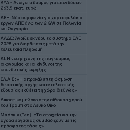
ΚΥΑ - Ανοίγει ο δρόμος για επενδύσεις
263,5 εκατ. ευρώ
ΔΕΗ: Νέα συμφωνία για χαρτοφυλάκιο
έργων ΑΠΕ άνω των 2 GW σε Πολωνία
και Ουγγαρία
ΑΑΔΕ: Άνοιξε εκ νέου το σύστημα ΕΑΕ
2025 για διορθώσεις μετά την
τελευταία πληρωμή
AI: Η νέα μηχανή της παγκόσμιας
οικονομίας και οι κίνδυνοι της
επενδυτικής έκρηξης
ΕΛ.Α.Σ: «Η απροκάλυπτη ώσμωση
δικαστικής αρχής και εκτελεστικής
εξουσίας εκθέτει τη χώρα διεθνώς»
Δικαστικό μπλόκο στην αίθουσα χορού
του Τραμπ στο Λευκό Οίκο
Μπάρκιν (Fed): «Τα στοιχεία για την
αγορά εργασίας συμβαδίζουν με τις
πρόσφατες τάσεις»