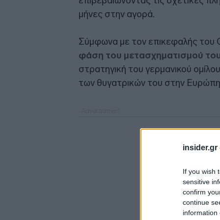
επιβεβαιώνοντας τις σχετικές π
μήνες στην αγορά.
Σύμφωνα με τον επικεφαλής του Ο
φάση του μετασχηματισμού το
στρατηγική του γερμανικού ομίλου 
των θυγατρικών του στην Ευρώπη
insider.gr
If you wish 
sensitive in
confirm you
continue se
information 