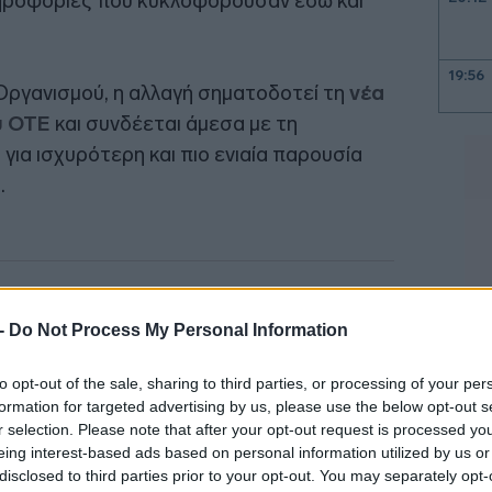
ληροφορίες που κυκλοφορούσαν εδώ και
19:56
ργανισμού, η αλλαγή σηματοδοτεί τη
νέα
υ ΟΤΕ
και συνδέεται άμεσα με τη
για ισχυρότερη και πιο ενιαία παρουσία
19:55
.
19:47
19:35
 -
Do Not Process My Personal Information
19:22
to opt-out of the sale, sharing to third parties, or processing of your per
formation for targeted advertising by us, please use the below opt-out s
r selection. Please note that after your opt-out request is processed y
19:14
eing interest-based ads based on personal information utilized by us or
disclosed to third parties prior to your opt-out. You may separately opt-