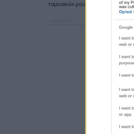
of my P
ταμειακών ροών και στην περαιτέ
was col
Opted 
Google 
I want t
web or d
I want t
purpose
I want 
I want t
web or d
I want t
or app.
I want t