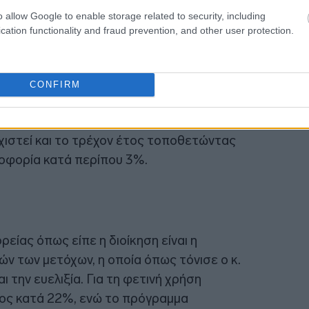
o allow Google to enable storage related to security, including
cation functionality and fraud prevention, and other user protection.
CONFIRM
ψε
αύξηση εσόδων κατά 4%
και ενίσχυση
ITDA) κατά 2%, με τη διοίκηση να εκτιμά
χιστεί και το τρέχον έτος τοποθετώντας
δοφορία κατά περίπου 3%.
ίας όπως είπε η διοίκηση είναι η
ών των μετόχων, η οποία όπως τόνισε ο κ.
 την ευελιξία. Για τη φετινή χρήση
τος κατά 22%, ενώ το πρόγραμμα