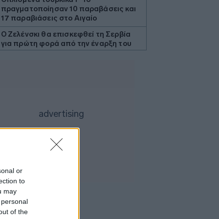
πραγματοποίησαν 10 παραβάσεις και
17 παραβιάσεις στο Αιγαίο
Ο Ζελένσκι θα επισκεφθεί τη Σερβία
για πρώτη φορά από την έναρξη του
πολέμου
Ξεκινούν τα δοκιμαστικά δρομολόγια
της επέκτασης του Μετρό
Θεσσαλονίκης προς την Καλαμαριά
Ο ΟΤΕ στους δείκτες FTSE4Good για
18η συνεχόμενη χρονιά
Νέος γύρος χρηματοδότησης 8 δισ.
δολαρίων για τη DeepSeek
Βρεττού (Credia): Πιστωτική επέκταση
άνω των 1,3 δισ. ευρώ φέτος -
sonal or
Επιταχύνει την ανάπτυξη, μεταθέτει
ection to
το μέρισμα
ou may
Στα πράσινα οι ευρωαγορές - Νέο
 personal
ενδοσυνεδριακό ρεκόρ για τον Stoxx
out of the