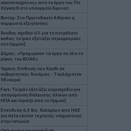
ικανοποιημένος» από το έργο του Πιτ
Χέγκσεθ στο υπουργείο Άμυνας
Βιοτέρ: Στο Πρωτοδικείο Αθηνών η
συμφωνία εξυγίανσης
Άνοδος σχεδόν 4% για το πετρέλαιο
καθώς το Ιράν εξετάζει περιορισμούς
στο Ορμούζ
Δήμας: «Προχωρούν τα έργα σε όλο το
μήκος του ΒΟΑΚ»
Υεμένη: Επίθεση των Χούθι σε
κυβερνητικές δυνάμεις - Τουλάχιστον
38 νεκροί
Fars: Το Ιράν εξετάζει νομοσχέδιο για
απαγόρευση διέλευσης πλοίων από
ΗΠΑ και Ισραήλ από το Ορμούζ
Επένδυση 6,3 δισ. δολαρίων από ΗΑΕ
για data center τεχνητής νοημοσύνης
στην Ιαπωνία
Οπλισμένα τουρκικά F-16