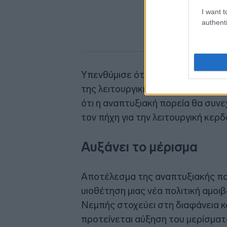
I want t
authenti
Υπενθύμισε ότι ο όμιλος κατέγρα
της λειτουργικής κερδοφορίας (EB
ότι η αναπτυξιακή πορεία θα συνε
τον πήχη για την λειτουργική κερ
Αυξάνει το μέρισμα
Αποτέλεσμα της αναπτυξιακής πορε
υιοθέτηση μιας νέα πολιτική αμοιβ
Νεμπής στοχεύει στη διαφάνεια και
προτείνεται αύξηση του μερίσμα