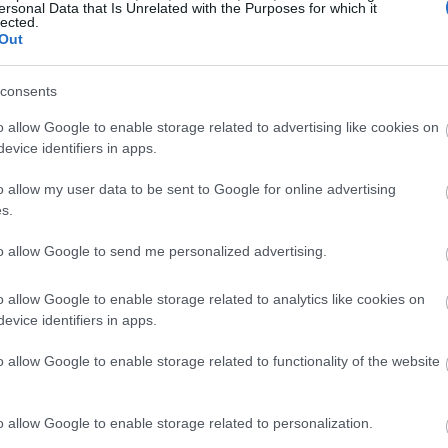
ersonal Data that Is Unrelated with the Purposes for which it
ρω εστίαση στις βασικές δραστηριότητες.
lected.
Out
17:50
consents
o allow Google to enable storage related to advertising like cookies on
17:47
evice identifiers in apps.
o allow my user data to be sent to Google for online advertising
17:41
s.
to allow Google to send me personalized advertising.
17:32
o allow Google to enable storage related to analytics like cookies on
17:19
evice identifiers in apps.
o allow Google to enable storage related to functionality of the website
17:15
o allow Google to enable storage related to personalization.