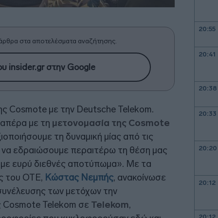
20:55
άρθρα στα αποτελέσματα αναζήτησης.
20:41
υ insider.gr στην Google
20:38
ης Cosmote με την Deutsche Telekom.
20:33
απέρα με τη
μετονομασία της Cosmote
ξιοποιήσουμε τη δυναμική μίας από τις
20:20
ι να εδραιώσουμε περαιτέρω τη θέση μας
 με ευρύ διεθνές αποτύπωμα». Με τα
ς του ΟΤΕ,
Κώστας Νεμπής
, ανακοίνωσε
20:12
 συνέλευσης των μετόχων την
ς Cosmote Telekom σε
Telekom
,
20:12