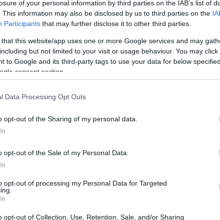
losure of your personal information by third parties on the IAB’s list of
19:12
. This information may also be disclosed by us to third parties on the
IA
Participants
that may further disclose it to other third parties.
18:54
 that this website/app uses one or more Google services and may gath
με ως ο κορυφαίος ψηφιακός πάροχος στην
including but not limited to your visit or usage behaviour. You may click 
 μίας παγκόσμιας μάρκας που είναι
 to Google and its third-party tags to use your data for below specifi
18:49
ίμαστε βέβαιοι ότι θα ανταποκριθούμε
ogle consent section.
πελατών μας και θα συμβάλουμε στην
l Data Processing Opt Outs
αίες θέσεις ψηφιοποίησης της ηπείρου
18:47
o opt-out of the Sharing of my personal data.
In
18:35
025
o opt-out of the Sale of my Personal Data.
18:20
In
ως μια ιδιαίτερα σημαντική χρονιά για τον
to opt-out of processing my Personal Data for Targeted
ρώθηκε με επιτυχία ο
εξορθολογισμός
18:01
ing.
ήτων του ομίλου
μέσω της
In
ίνηση που συνέβαλε στην ενίσχυση των
o opt-out of Collection, Use, Retention, Sale, and/or Sharing
17:55