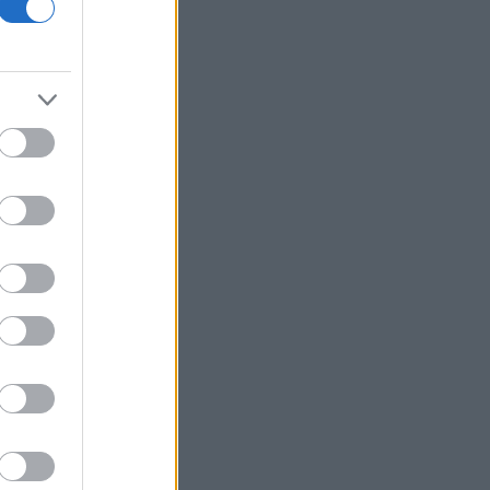
και νέα υποχώρηση για τον Γενικό
Δείκτη
ΥΠΕΘΟΟ: 204,6 εκατ. ευρώ από το
Εθνικό Πρόγραμμα Ανάπτυξης για
ανάπλαση της ΔΕΘ
Η Apollo Global εξαγοράζει την
EasyJet έναντι 7,7 δισ. δολαρίων
Η Μόσχα καταδικάζει την απόφαση
της Γαλλίας να απελάσει Ρωσίδα
δημοσιογράφο
Η Qualco αποκτά το 50,1% της
Multiverse
Η OpenAI ζητά απόρριψη της αγωγής
της Apple για κλοπή εμπορικών
μυστικών
Η Bain Capital εξαγοράζει την αλυσίδα
«bubble tea» Gong Cha - Στα 635 εκατ.
δολ. το deal