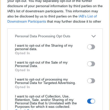
your opt-out. You may separately opt-out of the further
disclosure of your personal information by third parties on the
IAB’s list of downstream participants. This information may
also be disclosed by us to third parties on the
IAB’s List of
Η αιολική πρόωση στο επίκεντρο
Downstream Participants
that may further disclose it to other
third parties.
της πράσινης μετάβασης
Please note that this website/app uses one or more Google
Personal Data Processing Opt Outs
services and may gather and store information including but
Εκτός από τις συμφωνίες που αφορούν λιμενικές
not limited to your visit or usage behaviour. You may click to
I want to opt-out of the Sharing of my
και εφοδιαστικές υποδομές, ιδιαίτερα έντονη
personal data.
grant or deny consent to Google and its third-party tags to
Opted In
ήταν φέτος και η παρουσία συνεργασιών που
use your data for below specified purposes in below Google
consent section.
σχετίζονται με την πράσινη μετάβαση της
I want to opt-out of the Sale of my
Personal Data.
ναυτιλίας και τις τεχνολογίες εξοικονόμησης
Opted In
ενέργειας.
I want to opt-out of processing my
Personal Data for Targeted Advertising.
Opted In
Σε αυτό το πλαίσιο εντάσσεται και η στρατηγική
συνεργασία της HD Hyundai Heavy Industries με
I want to opt-out of Collection, Use,
Retention, Sale, and/or Sharing of my
την BAR Technologies για την ανάπτυξη
Personal Data that Is Unrelated with the
Purposes for which it was collected.
συστημάτων αιολικής πρόωσης στα πλοία της