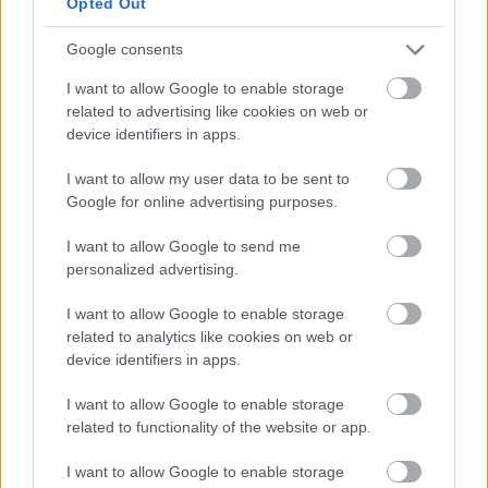
Opted Out
επόμενης γενιάς.
Google consents
Η συμφωνία προβλέπει τη στενή τεχνική και
I want to allow Google to enable storage
εμπορική συνεργασία των δύο εταιρειών για την
related to advertising like cookies on web or
ενσωμάτωση του συστήματος WindWings ® ήδη
device identifiers in apps.
από το στάδιο σχεδιασμού των νεότευκτων
I want to allow my user data to be sent to
πλοίων.
Google for online advertising purposes.
I want to allow Google to send me
personalized advertising.
I want to allow Google to enable storage
related to analytics like cookies on web or
device identifiers in apps.
I want to allow Google to enable storage
related to functionality of the website or app.
I want to allow Google to enable storage