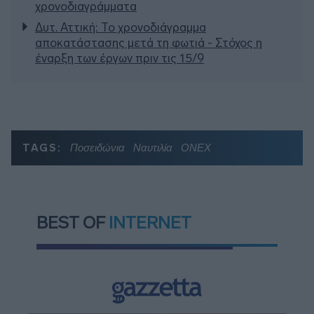
χρονοδιαγράμματα
Δυτ. Αττική: Το χρονοδιάγραμμα
αποκατάστασης μετά τη φωτιά - Στόχος η
έναρξη των έργων πριν τις 15/9
TAGS:
Ποσειδώνια
Ναυτιλία
ONEX
BEST OF
INTERNET