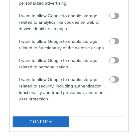
personalized advertising.
I want to allow Google to enable storage
related to analytics like cookies on web or
device identifiers in apps.
I want to allow Google to enable storage
related to functionality of the website or app.
I want to allow Google to enable storage
related to personalization.
Διαβάζονται αυτή τη στιγμή
I want to allow Google to enable storage
related to security, including authentication
Η γαλάζια «θετική ατζέντα» στο δρόμο για το
functionality and fraud prevention, and other
2027 - Το παράπονο της Καρυστιανού - Στον
user protection.
ΣΥΡΙΖΑ μελετούν Ιστορία
Πυρόπληκτοι: Τι σημαίνουν τα «πράσινα»,
«κίτρινα» και «κόκκινα» σπίτια για τις
CONFIRM
αποζημιώσεις
Ποια είναι η (κυβερνητική) λίστα με τα μεγάλα