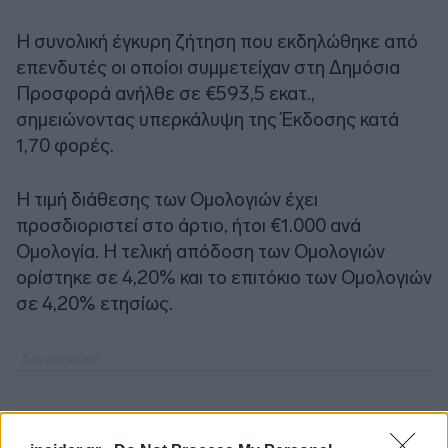
Η συνολική έγκυρη ζήτηση που εκδηλώθηκε από
επενδυτές οι οποίοι συμμετείχαν στη Δημόσια
Προσφορά ανήλθε σε €593,5 εκατ.,
σημειώνοντας υπερκάλυψη της Έκδοσης κατά
1,70 φορές.
Η τιμή διάθεσης των Ομολογιών έχει
προσδιοριστεί στο άρτιο, ήτοι €1.000 ανά
Ομολογία. Η τελική απόδοση των Ομολογιών
ορίστηκε σε 4,20% και το επιτόκιο των Ομολογιών
σε 4,20% ετησίως.