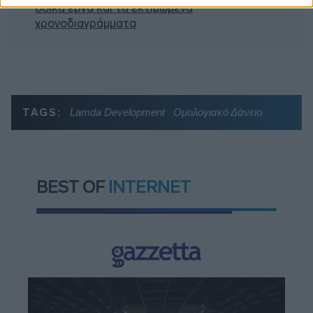
οδικά έργα και τα εκτιμώμενα
χρονοδιαγράμματα
TAGS:
Lamda Development
Ομολογιακό Δάνειο
BEST OF
INTERNET