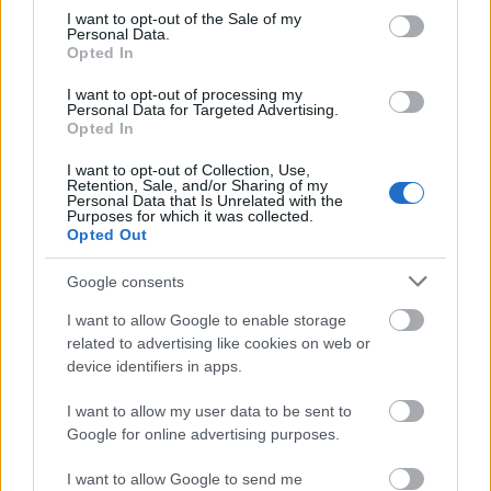
consent section.
I want to opt-out of the Sale of my
Personal Data.
Opted In
I want to opt-out of processing my
Οι Ομολογίες κατανεμήθηκαν ως εξής: α) 316.000
Personal Data for Targeted Advertising.
Opted In
Ομολογίες (90% επί του συνόλου των
εκδοθεισών Ομολογιών) κατανεμήθηκαν σε
I want to opt-out of Collection, Use,
Retention, Sale, and/or Sharing of my
Ιδιώτες Επενδυτές, και β) 34.000 Ομολογίες (10%
Personal Data that Is Unrelated with the
Purposes for which it was collected.
επί του συνόλου των εκδοθεισών Ομολογιών)
Opted Out
κατανεμήθηκαν σε Ειδικούς Επενδυτές.
Google consents
Ακολουθήστε το
insider.gr στο Google News
και μάθετε
I want to allow Google to enable storage
πρώτοι όλες τις
ειδήσεις
από την Ελλάδα και τον κόσμο.
related to advertising like cookies on web or
device identifiers in apps.
I want to allow my user data to be sent to
Google for online advertising purposes.
I want to allow Google to send me