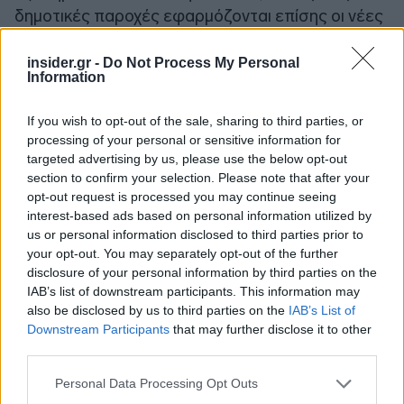
δημοτικές παροχές εφαρμόζονται επίσης οι νέες
πάγιες χρεώσεις.
insider.gr -
Do Not Process My Personal
Information
Στην αυτοδιοίκηση έχουν ήδη διατυπωθεί
ενστάσεις για την πρόσθετη επιβάρυνση, με
If you wish to opt-out of the sale, sharing to third parties, or
δημάρχους να υποστηρίζουν ότι ακόμη και σχετικά
processing of your personal or sensitive information for
μικρές αυξήσεις ανά παροχή μετατρέπονται σε
targeted advertising by us, please use the below opt-out
section to confirm your selection. Please note that after your
σημαντικό κόστος όταν αφορούν εκατοντάδες ή
opt-out request is processed you may continue seeing
και χιλιάδες δημοτικές συνδέσεις, όπως σχολεία,
interest-based ads based on personal information utilized by
αθλητικές εγκαταστάσεις, δημοτικά κτίρια,
us or personal information disclosed to third parties prior to
κοινόχρηστους χώρους και υποδομές ύδρευσης.
your opt-out. You may separately opt-out of the further
disclosure of your personal information by third parties on the
IAB’s list of downstream participants. This information may
also be disclosed by us to third parties on the
IAB’s List of
Downstream Participants
that may further disclose it to other
third parties.
Please note that this website/app uses one or more Google
Personal Data Processing Opt Outs
services and may gather and store information including but