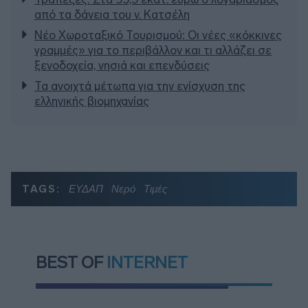
από τα δάνεια του ν. Κατσέλη
Νέο Χωροταξικό Τουρισμού: Οι νέες «κόκκινες
γραμμές» για το περιβάλλον και τι αλλάζει σε
ξενοδοχεία, νησιά και επενδύσεις
Τα ανοιχτά μέτωπα για την ενίσχυση της
ελληνικής βιομηχανίας
TAGS:
ΕΥΔΑΠ
Νερό
Τιμές
BEST OF
INTERNET