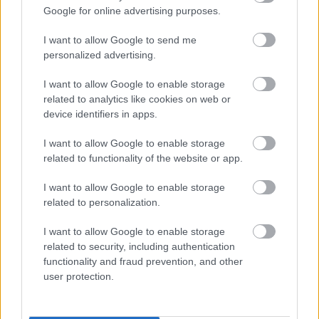
Google for online advertising purposes.
I want to allow Google to send me
Οι δημοτικές αρχές έχουν εκφράσει τον
personalized advertising.
προβληματισμό ότι η συσσωρευτική επίδραση
I want to allow Google to enable storage
των νέων παγίων μπορεί να επιβαρύνει
related to analytics like cookies on web or
περαιτέρω τους ήδη πιεσμένους
device identifiers in apps.
προϋπολογισμούς των ΟΤΑ, σε μια περίοδο κατά
την οποία οι δαπάνες για ενέργεια, συντήρηση
I want to allow Google to enable storage
related to functionality of the website or app.
υποδομών και παροχή βασικών υπηρεσιών
παραμένουν αυξημένες.
I want to allow Google to enable storage
related to personalization.
Από την πλευρά της, η ΕΥΔΑΠ έχει επισημάνει ότι
I want to allow Google to enable storage
οι αλλαγές εφαρμόζονται στο πλαίσιο του νέου
related to security, including authentication
ρυθμιστικού μοντέλου τιμολόγησης που ενέκρινε
functionality and fraud prevention, and other
η ΡΑΑΕΥ και εντάσσονται σε μια ευρύτερη
user protection.
προσπάθεια εκσυγχρονισμού των υποδομών και
ενίσχυσης της ανθεκτικότητας των δικτύων