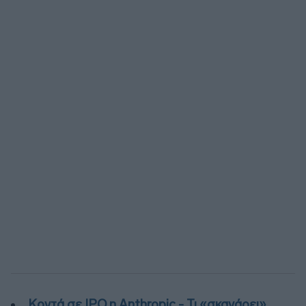
Κοντά σε IPO η Anthropic - Τι «σκανάρει»