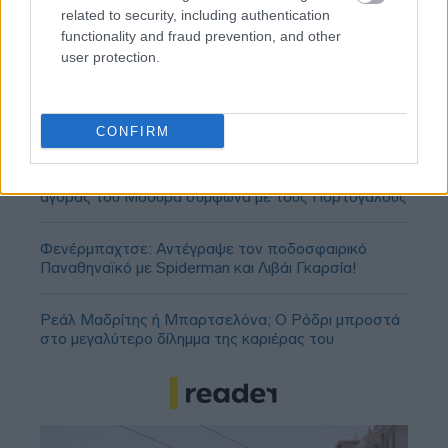
related to security, including authentication
functionality and fraud prevention, and other
user protection.
CONFIRM
Ολυμπιακός: Πρόταση για δανεισμό και οψιόν
αγοράς του Μόουρα σύμφωνα με τους Πορτογάλους
Φενέρμπαχτσε: Αντέγραψε τον ποδοσφαιρικό
Παναθηναϊκό με Spiderman και Λιβάι Γκαρσία!
Ρεάλ Μαδρίτης ή Μπαρτσελόνα; Ο Ρόδρι μπροστά
στο μεγαλύτερο δίλημμα της καριέρας του