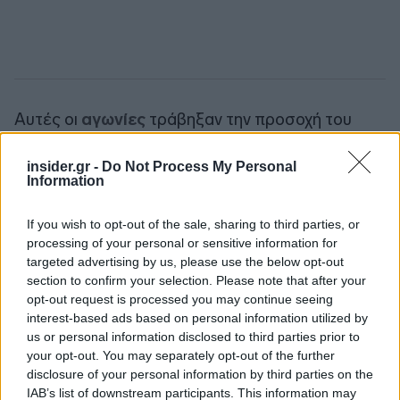
Αυτές οι
αγωνίες
τράβηξαν την προσοχή του
Λευκού Οίκου και οδήγησαν σε συναντήσεις με
την κυβέρνηση των ΗΠΑ.
insider.gr -
Do Not Process My Personal
Information
Ακολουθήστε το
insider.gr στο Google News
και μάθετε
If you wish to opt-out of the sale, sharing to third parties, or
πρώτοι όλες τις
ειδήσεις
από την Ελλάδα και τον κόσμο.
processing of your personal or sensitive information for
targeted advertising by us, please use the below opt-out
section to confirm your selection. Please note that after your
opt-out request is processed you may continue seeing
interest-based ads based on personal information utilized by
us or personal information disclosed to third parties prior to
your opt-out. You may separately opt-out of the further
disclosure of your personal information by third parties on the
IAB’s list of downstream participants. This information may