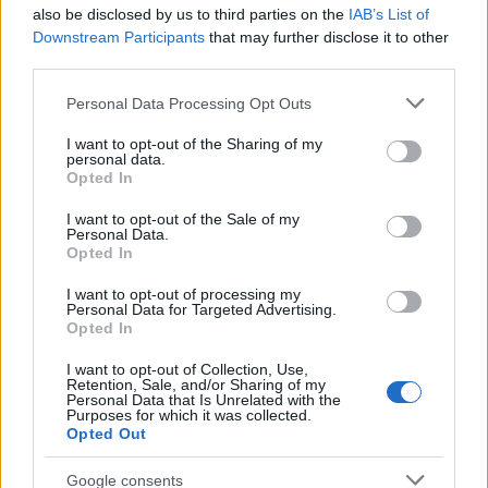
also be disclosed by us to third parties on the
IAB’s List of
Downstream Participants
that may further disclose it to other
third parties.
Please note that this website/app uses one or more Google
Personal Data Processing Opt Outs
services and may gather and store information including but
not limited to your visit or usage behaviour. You may click to
I want to opt-out of the Sharing of my
personal data.
grant or deny consent to Google and its third-party tags to
Opted In
use your data for below specified purposes in below Google
consent section.
I want to opt-out of the Sale of my
Διαβάζονται αυτή τη στιγμή
Personal Data.
Opted In
Η γαλάζια «θετική ατζέντα» στο δρόμο για το
2027 - Το παράπονο της Καρυστιανού - Στον
I want to opt-out of processing my
Personal Data for Targeted Advertising.
ΣΥΡΙΖΑ μελετούν Ιστορία
Opted In
Πυρόπληκτοι: Τι σημαίνουν τα «πράσινα»,
I want to opt-out of Collection, Use,
«κίτρινα» και «κόκκινα» σπίτια για τις
Retention, Sale, and/or Sharing of my
αποζημιώσεις
Personal Data that Is Unrelated with the
Purposes for which it was collected.
Ποια είναι η (κυβερνητική) λίστα με τα μεγάλα
Opted Out
οδικά έργα και τα εκτιμώμενα
χρονοδιαγράμματα
Google consents