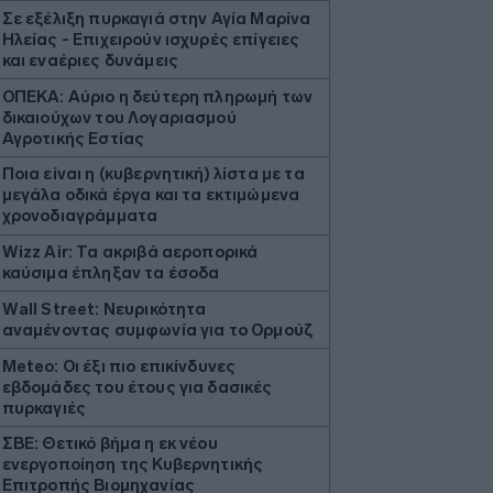
Σε εξέλιξη πυρκαγιά στην Αγία Μαρίνα
Ηλείας - Επιχειρούν ισχυρές επίγειες
και εναέριες δυνάμεις
ΟΠΕΚΑ: Αύριο η δεύτερη πληρωμή των
δικαιούχων του Λογαριασμού
Αγροτικής Εστίας
Ποια είναι η (κυβερνητική) λίστα με τα
μεγάλα οδικά έργα και τα εκτιμώμενα
χρονοδιαγράμματα
Wizz Air: Τα ακριβά αεροπορικά
καύσιμα έπληξαν τα έσοδα
Wall Street: Νευρικότητα
αναμένοντας συμφωνία για το Ορμούζ
Μeteo: Οι έξι πιο επικίνδυνες
εβδομάδες του έτους για δασικές
πυρκαγιές
ΣΒΕ: Θετικό βήμα η εκ νέου
ενεργοποίηση της Κυβερνητικής
Επιτροπής Βιομηχανίας