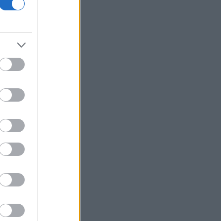
Βασική αιτία για πέμπτο μήνα το ΑΙ
Από τις 28/8 η ψηφιακή ενεργοποίηση
της Κάρτας Αγρότη μέσω της ΕΑΕ
2026
Ρουμανία: Επιχείρηση εκτροπής του
Δούναβη για να παραταθεί η
λειτουργία πυρηνικού σταθμού
Τι είναι η εθνική ρήτρα διαφυγής για
άμυνα και ενέργεια - Ελλάδα και Ιταλία
ως στιγμής κάνουν χρήση της
επέκτασης στην ενέργεια
ΟΛΘ ΑΕ: Νέα επένδυση σε σύγχρονο
εξοπλισμό για την ενίσχυση της
παραγωγικότητας και τη βελτίωση της
εξυπηρέτησης
Diageo: Το πρόγραμμα περικοπών 1
δισ. δολ. ανεβάζει τη μετοχή 7%
ΗΠΑ-δημοσκόπηση: Οι Αμερικανοί
προετοιμάζονται για περισσότερο