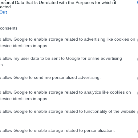
ersonal Data that Is Unrelated with the Purposes for which it
lected.
Out
15:03
consents
15:00
o allow Google to enable storage related to advertising like cookies on
evice identifiers in apps.
14:55
o allow my user data to be sent to Google for online advertising
s.
to allow Google to send me personalized advertising.
14:49
o allow Google to enable storage related to analytics like cookies on
evice identifiers in apps.
ες, για την ΕΥΔΑΠ αποτελεί δέσμευση το
o allow Google to enable storage related to functionality of the website
14:45
ε όλους και απόδειξη για αυτό είναι ότι
 στην Ευρώπη. Ταυτόχρονα, όμως, η
14:44
o allow Google to enable storage related to personalization.
με τον αποδοτικότερο τρόπο, ώστε να