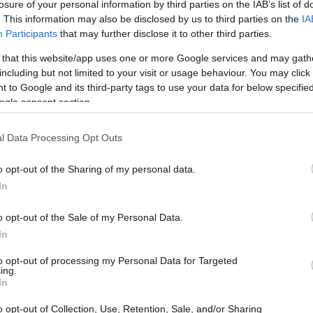
losure of your personal information by third parties on the IAB’s list of
παρότι οι έντονες βροχές της
. This information may also be disclosed by us to third parties on the
IA
15:51
λτιώσει τα αποθέματα της ΕΥΔΑΠ
Participants
that may further disclose it to other third parties.
ασφαλείας προηγούμενων ετών.
 that this website/app uses one or more Google services and may gath
15:37
including but not limited to your visit or usage behaviour. You may click 
 to Google and its third-party tags to use your data for below specifi
λεί τον θεμέλιο λίθο της δημόσιας υγείας
ogle consent section.
ς τονίζουν παράγοντες της εταιρείας-
15:36
όπηση μερικών φαινομενικά αντιφατικών
l Data Processing Opt Outs
15:19
o opt-out of the Sharing of my personal data.
In
15:16
o opt-out of the Sale of my Personal Data.
In
15:12
to opt-out of processing my Personal Data for Targeted
ing.
In
15:11
o opt-out of Collection, Use, Retention, Sale, and/or Sharing