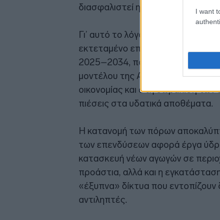
διασφαλιστεί η βιωσιμότητα του σ
I want t
authenti
Γι’ αυτό το λόγο, στο επίκεντρο 
εκτεταμένο επενδυτικό πρόγραμμα
2025–2034, που στοχεύει στον σ
μοντέλου της Αττικής. Η προσέγγι
οικονομίας και στη θωράκιση των
πιέσεις στα υδατικά αποθέματα.
Η κατανομή των πόρων αποκαλύπτε
των επενδύσεων αφορά έργα ύδρε
κατασκευή νέων αγωγών σε περιοχ
προάστια, αλλά και η εγκατάστα
«έξυπνα» δίκτυα που εντοπίζουν δ
αντιληπτές.