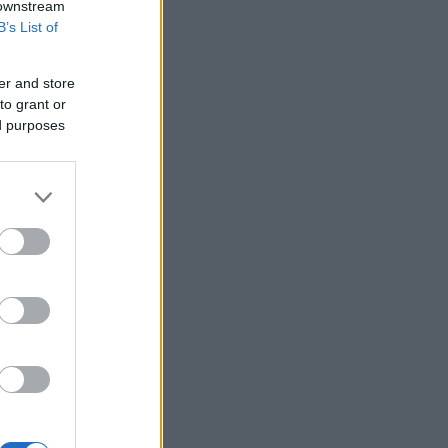
συνεχόμενη εβδομάδα
 downstream
B’s List of
Eurobank: Η Ευρώπη παραμένει
ευάλωτη στις ενεργειακές κρίσεις
er and store
ΥΠΑΑΤ: Αποζημιώσεις 38,1 εκατ. ευρώ
to grant or
σε κτηνοτρόφους για ευλογιά, πανώλη
και αφθώδη πυρετό
ed purposes
Warner Bros: Η απώλεια του ΝΒΑ
«πλήγωσε» τα έσοδα - Γιατί ανεβαίνει
η μετοχή
Scope Ratings: Ισχυρή κερδοφορία και
το 2026 για τις ελληνικές τράπεζες
Siemens: Ιστορικό ρεκόρ βιομηχανικών
κερδών χάρη στην έκρηξη της
τεχνητής νοημοσύνης
Πυρκαγιά - Δυτική Αττική: Το
χρονοδιάγραμμα για την
αποκατάσταση - Στόχος η έναρξη των
έργων πριν τις 15/9
ΗΠΑ: Σε χαμηλό διετίας οι απολύσεις -