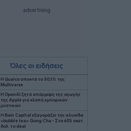
Όλες οι ειδήσεις
Η Qualco αποκτά το 50,1% της
Multiverse
Η OpenAI ζητά απόρριψη της αγωγής
της Apple για κλοπή εμπορικών
μυστικών
Η Bain Capital εξαγοράζει την αλυσίδα
«bubble tea» Gong Cha - Στα 635 εκατ.
δολ. το deal