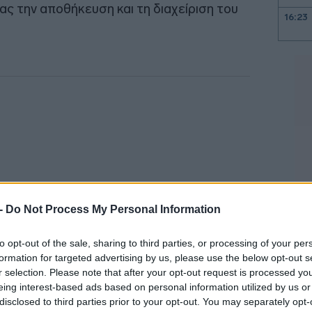
ς την αποθήκευση και τη διαχείριση του
16:23
16:15
16:13
16:08
16:08
 -
Do Not Process My Personal Information
16:04
to opt-out of the sale, sharing to third parties, or processing of your per
formation for targeted advertising by us, please use the below opt-out s
r selection. Please note that after your opt-out request is processed y
ναι πλέον θεωρητική, αλλά καθημερινή
eing interest-based ads based on personal information utilized by us or
16:03
disclosed to third parties prior to your opt-out. You may separately opt-
χές του πλανήτη, συμπεριλαμβανομένης