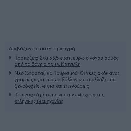
Διαβάζονται αυτή τη στιγμή
Τράπεζες: Στα 55,5 εκατ. ευρώ ο λογαριασμός
από τα δάνεια του ν. Κατσέλη
Νέο Χωροταξικό Τουρισμού: Οι νέες «κόκκινες
γραμμές» για το περιβάλλον και τι αλλάζει σε
ξενοδοχεία, νησιά και επενδύσεις
Τα ανοιχτά μέτωπα για την ενίσχυση της
ελληνικής βιομηχανίας