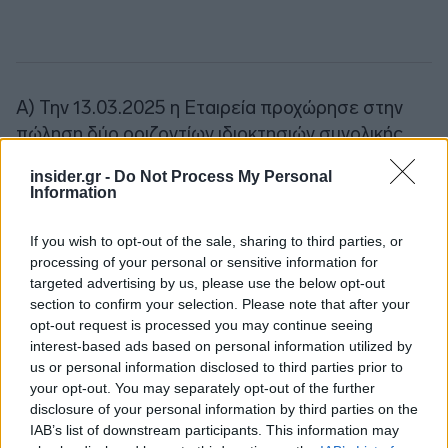
Α) Την 13.03.2025 η Εταιρεία προχώρησε στην
πώληση δύο οριζοντίων ιδιοκτησιών συνολικής
επιφάνειας 1.406 τ.μ., και συγκεκριμένα τον 12ο
insider.gr -
Do Not Process My Personal
και 13ο όροφο του Κτιρίου Α του Πύργου Αθηνών
Information
που βρίσκεται στην διεύθυνση 2-4 Λεωφ.
Μεσογείων στην Αθήνα, έναντι συνολικού
If you wish to opt-out of the sale, sharing to third parties, or
τιμήματος 4,2 εκατ. ευρώ
processing of your personal or sensitive information for
targeted advertising by us, please use the below opt-out
section to confirm your selection. Please note that after your
Β) Την 18.03.2025 ολοκλήρωσε την απόκτηση
opt-out request is processed you may continue seeing
ενός οικοπέδου επιφάνειας 1.500,38 τ.μ. το οποίο
interest-based ads based on personal information utilized by
βρίσκεται εντός οικισμού στην Νάουσα Πάρου
us or personal information disclosed to third parties prior to
your opt-out. You may separately opt-out of the further
στη θέση «ΑΓΙΟΣ ΓΕΩΡΓΙΟΣ» και είναι όμορο
disclosure of your personal information by third parties on the
στην ιδιοκτησία της Εταιρείας επί της οποίας
IAB’s list of downstream participants. This information may
λειτουργεί το ξενοδοχείο «Mr & Mrs White