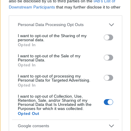
also be disclosed by us to third parties on the
IAB’s List of
Paros». Το τίμημα για την αγορά του οικοπέδου
Downstream Participants
that may further disclose it to other
third parties.
ανήλθε σε 1,25 εκατ. ευρώ. Η Εταιρεία σκοπεύει
να επεκτείνει το ξενοδοχείο της στο νέο
Please note that this website/app uses one or more Google
Personal Data Processing Opt Outs
οικόπεδο αυξάνοντας τη δυναμικότητά του.
services and may gather and store information including but
not limited to your visit or usage behaviour. You may click to
I want to opt-out of the Sharing of my
personal data.
grant or deny consent to Google and its third-party tags to
Opted In
Η αξία του χαρτοφυλακίου ακινήτων αναλύεται σε
use your data for below specified purposes in below Google
32% logistics, 28% κτίρια γραφείων και μικτής
consent section.
I want to opt-out of the Sale of my
Personal Data.
χρήσης (γραφεία με ισόγεια καταστήματα), 26%
Opted In
καταστήματα, 12% ξενοδοχεία και 2% ειδικές
χρήσεις.
I want to opt-out of processing my
Personal Data for Targeted Advertising.
Opted In
I want to opt-out of Collection, Use,
Retention, Sale, and/or Sharing of my
Personal Data that Is Unrelated with the
Purposes for which it was collected.
Opted Out
Google consents