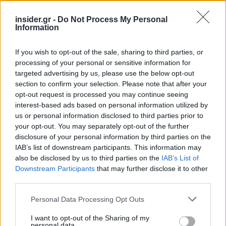
insider.gr -
Do Not Process My Personal
Information
If you wish to opt-out of the sale, sharing to third parties, or
processing of your personal or sensitive information for
targeted advertising by us, please use the below opt-out
section to confirm your selection. Please note that after your
opt-out request is processed you may continue seeing
interest-based ads based on personal information utilized by
us or personal information disclosed to third parties prior to
your opt-out. You may separately opt-out of the further
disclosure of your personal information by third parties on the
IAB’s list of downstream participants. This information may
also be disclosed by us to third parties on the
IAB’s List of
Downstream Participants
that may further disclose it to other
third parties.
Το ακίνητο γειτνιάζει στο ανατολικό του όριο με
Please note that this website/app uses one or more Google
Personal Data Processing Opt Outs
services and may gather and store information including but
περιοχή ενταγμένη στο Δίκτυο Natura 2000. Το
not limited to your visit or usage behaviour. You may click to
I want to opt-out of the Sharing of my
θιγόμενο από τις δασικές διατάξεις είναι μόνο το
personal data.