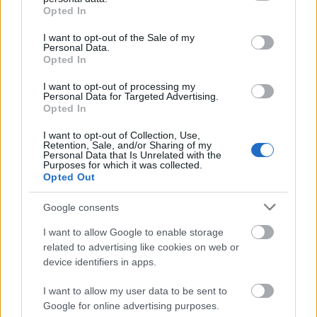
grant or deny consent to Google and its third-party tags to
Opted In
τμήμα μορφής ΔΑ εμβαδού 178,99 τ.μ. το οποίο
use your data for below specified purposes in below Google
εντοπίζεται στο δυτικό όριο της έκτασης
consent section.
I want to opt-out of the Sale of my
Personal Data.
εφαπτόμενο στην Λεωφόρο Απόλλωνος και
Opted In
εξαιρείται του Μίσθιου χώρου. Στις 04.09.2023
υποβλήθηκε από την ΕΤΑΔ Α.Ε. αίτημα προς την
I want to opt-out of processing my
Personal Data for Targeted Advertising.
Διεύθυνση Δασών Πειραιά για αναμόρφωση του
Opted In
δασικού χάρτη και την απόδοση μορφής ΑΑ για το
I want to opt-out of Collection, Use,
τμήμα που έχει κυρωθεί ως ΔΑ, εμβαδού 178, 99
Retention, Sale, and/or Sharing of my
Personal Data that Is Unrelated with the
τ.μ. της συνολικής έκτασης.
Purposes for which it was collected.
Opted Out
Προθεσμία και τόπος υποβολής του Φακέλου
Google consents
Δικαιολογητικών της Ά Φάσης ορίζεται η Δευτέρα
I want to allow Google to enable storage
17 Φεβρουαρίου 2025 έως Πέμπτη 15 Μαΐου
related to advertising like cookies on web or
2025. Κύριος στόχος της ΕΤΑΔ είναι η
device identifiers in apps.
μεγιστοποίηση του οικονομικού ανταλλάγματος
που θα καταβληθεί στην εταιρεία μέσω της
I want to allow my user data to be sent to
Google for online advertising purposes.
συναλλαγής. Η ΕΤΑΔ έχει ορίσει την «KPMG