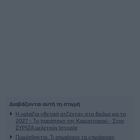
Διαβάζονται αυτή τη στιγμή
Η γαλάζια «θετική ατζέντα» στο δρόμο για το
2027 - Το παράπονο της Καρυστιανού - Στον
ΣΥΡΙΖΑ μελετούν Ιστορία
Πυρόπληκτοι: Τι σημαίνουν τα «πράσινα»,