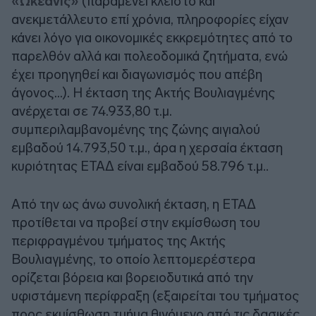
«Ωκεανίς»
(παραμένει κλειστό και
ανεκμετάλλευτο επί χρόνια, πληροφορίες είχαν
κάνει λόγο για οικονομικές εκκρεμότητες από το
παρελθόν αλλά και πολεοδομικά ζητήματα, ενώ
έχει προηγηθεί και διαγωνισμός που απέβη
άγονος…). H έκταση της Ακτής Βουλιαγμένης
ανέρχεται σε 74.933,80 τ.μ.
συμπεριλαμβανομένης της ζώνης αιγιαλού
εμβαδού 14.793,50 τ.μ., άρα η χερσαία έκταση
κυριότητας ΕΤΑΔ είναι εμβαδού 58.796 τ.μ..
Από την ως άνω συνολική έκταση, η ΕΤΑΔ
προτίθεται να προβεί στην εκμίσθωση του
περιφραγμένου τμήματος της Ακτής
Βουλιαγμένης, το οποίο λεπτομερέστερα
ορίζεται βόρεια και βορειοδυτικά από την
υφιστάμενη περίφραξη (εξαιρείται του τμήματος
προς εκμίσθωση τμήμα θιγόμενο από τις δασικές