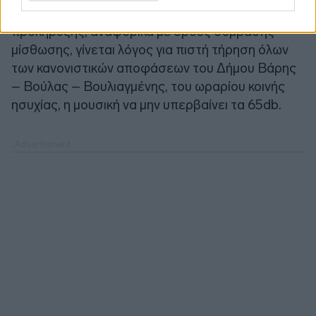
Όπως αναφέρεται σε παράρτημα της
προκήρυξης, αναφορικά με όρους σύμβασης
μίσθωσης, γίνεται λόγος για πιστή τήρηση όλων
των κανονιστικών αποφάσεων του Δήμου Βάρης
– Βούλας – Βουλιαγμένης, του ωραρίου κοινής
ησυχίας, η μουσική να μην υπερβαίνει τα 65db.