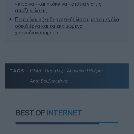
«κίτρινα» και «κόκκινα» σπίτια για τις
αποζημιώσεις
Ποια είναι η (κυβερνητική) λίστα με τα μεγάλα
οδικά έργα και τα εκτιμώμενα
χρονοδιαγράμματα
TAGS:
ΕΤΑΔ
Παραλίες
Αθηναϊκή Ριβιέρα
Ακτή Βουλιαγμένης
BEST OF
INTERNET