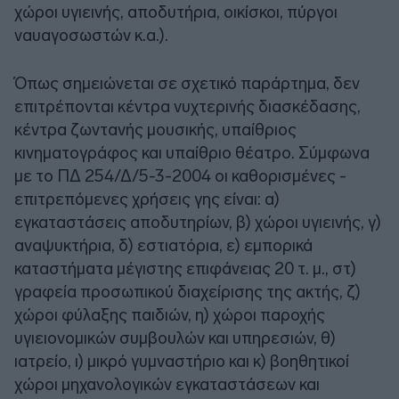
χώροι υγιεινής, αποδυτήρια, οικίσκοι, πύργοι
ναυαγοσωστών κ.α.).
Όπως σημειώνεται σε σχετικό παράρτημα, δεν
επιτρέπονται κέντρα νυχτερινής διασκέδασης,
κέντρα ζωντανής μουσικής, υπαίθριος
κινηματογράφος και υπαίθριο θέατρο. Σύμφωνα
με το ΠΔ 254/Δ/5-3-2004 οι καθορισμένες -
επιτρεπόμενες χρήσεις γης είναι: α)
εγκαταστάσεις αποδυτηρίων, β) χώροι υγιεινής, γ)
αναψυκτήρια, δ) εστιατόρια, ε) εμπορικά
καταστήματα μέγιστης επιφάνειας 20 τ. μ., στ)
γραφεία προσωπικού διαχείρισης της ακτής, ζ)
χώροι φύλαξης παιδιών, η) χώροι παροχής
υγιειονομικών συμβουλών και υπηρεσιών, θ)
ιατρείο, ι) μικρό γυμναστήριο και κ) βοηθητικοί
χώροι μηχανολογικών εγκαταστάσεων και