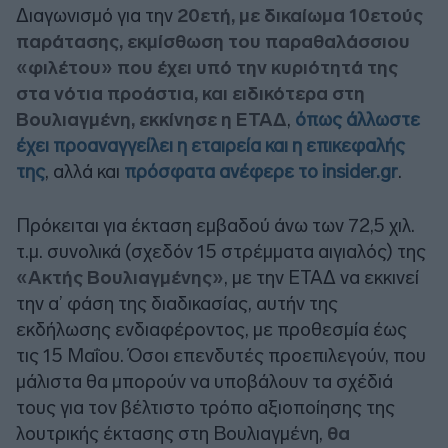
Διαγωνισμό για την
20ετή, με δικαίωμα 10ετούς
παράτασης,
εκμίσθωση του παραθαλάσσιου
«φιλέτου» που έχει υπό την κυριότητά της
στα νότια προάστια, και ειδικότερα στη
Βουλιαγμένη, εκκίνησε η ΕΤΑΔ
,
όπως άλλωστε
έχει προαναγγείλει η εταιρεία και η επικεφαλής
της
, αλλά και
πρόσφατα ανέφερε το insider.gr
.
Πρόκειται για έκταση εμβαδού άνω των 72,5 χιλ.
τ.μ. συνολικά (σχεδόν 15 στρέμματα αιγιαλός) της
«Ακτής Βουλιαγμένης»
, με την ΕΤΑΔ να εκκινεί
την α’ φάση της διαδικασίας, αυτήν της
εκδήλωσης ενδιαφέροντος, με προθεσμία έως
τις 15 Μαΐου. Όσοι επενδυτές προεπιλεγούν, που
μάλιστα θα μπορούν να υποβάλουν τα σχέδιά
τους για τον βέλτιστο τρόπο αξιοποίησης της
λουτρικής έκτασης στη Βουλιαγμένη,
θα