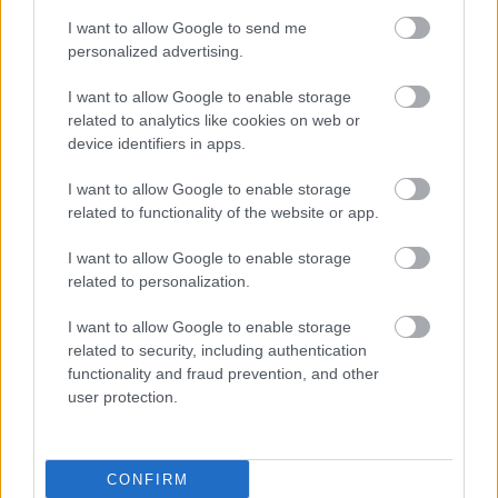
ΣΥΜΒΟΥΛΟΙ ΜΟΝΟΠΡΟΣΩΠΗ Α.Ε.» ως
I want to allow Google to send me
χρηματοοικονομικό της σύμβουλο, τη δικηγορική
personalized advertising.
εταιρεία «ΚΑΡΑΤΖΑ και ΣΥΝΕΡΓΑΤΕΣ» ως
I want to allow Google to enable storage
νομικό της σύμβουλο και τη «HILL
related to analytics like cookies on web or
INTERNATIONAL NV GREEK BRANCH» ως
device identifiers in apps.
τεχνικό της σύμβουλο
I want to allow Google to enable storage
related to functionality of the website or app.
Οι χρήσεις και ο τοπικός Δήμος
I want to allow Google to enable storage
related to personalization.
Προφανώς, η διαδικασία θα βρίσκεται στον
μικροσκόπιο το τοπικού Δήμου Βάρης – Βούλας –
I want to allow Google to enable storage
Βουλιαγμένης όχι μόνο για αποκόμιση τυχόν
related to security, including authentication
αντισταθμιστικού οφέλους για τον ίδιο και τους
functionality and fraud prevention, and other
user protection.
δημότες (και για την χρήση πλαζ, αντίτιμο κ.α.)
αλλά και επειδή το ακίνητο γειτνιάζει με
πολυκατοικίες, διαμερίσματα, καταστήματα κ.α.
CONFIRM
στην περιοχή (π.χ. για μαγαζιά με μουσική κ.α.)