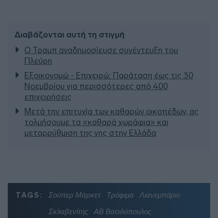
Διαβάζονται αυτή τη στιγμή
Ο Τραμπ αναδημοσίευσε συνέντευξη του
Πλεύρη
Εξοικονομώ - Επιχειρώ: Παράταση έως τις 30
Νοεμβρίου για περισσότερες από 400
επιχειρήσεις
Μετά την επιτυχία των καθαρών οικοπέδων, ας
τολμήσουμε τα «καθαρά χωράφια» και
μεταρρύθμιση της γης στην Ελλάδα
TAGS:
Σούπερ Μάρκετ
Τρόφιμα
Λιανεμπόριο
Σκλαβενίτης
ΑΒ Βασιλόπουλος