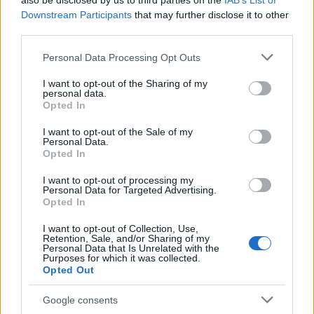
also be disclosed by us to third parties on the
IAB’s List of
Η METRO σήμερα απαριθμεί 227 καταστήματα
Downstream Participants
that may further disclose it to other
third parties.
My Market, 22 My Market local, 49 METRO Cash
& Carry και ένα Dark Store, 14 πρατήρια και ένα
Please note that this website/app uses one or more Google
Personal Data Processing Opt Outs
κατάστημα στην Κύπρο.
services and may gather and store information including but
not limited to your visit or usage behaviour. You may click to
I want to opt-out of the Sharing of my
personal data.
grant or deny consent to Google and its third-party tags to
Opted In
use your data for below specified purposes in below Google
consent section.
I want to opt-out of the Sale of my
Personal Data.
Opted In
I want to opt-out of processing my
Personal Data for Targeted Advertising.
Opted In
I want to opt-out of Collection, Use,
Retention, Sale, and/or Sharing of my
Personal Data that Is Unrelated with the
Purposes for which it was collected.
Opted Out
Google consents