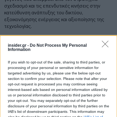
σχεδιασμό και τις επενδυτικές κινήσεις στην
κατεύθυνση ανάπτυξης του δικτύου,
εξοικονόμησης ενέργειας και αξιοποίησης της
τεχνολογίας.
Ειδικότερα, οι ενοποιημένες καθαρές πωλήσεις
insider.gr -
Do Not Process My Personal
ανήλθαν στα 1,590 δισ. ευρώ, αυξημένες κατά 6%
Information
έναντι πωλήσεων 1,501 δισ. ευρώ το 2022. Τα
κέρδη προ φόρων αποσβέσεων και τόκων
If you wish to opt-out of the sale, sharing to third parties, or
(EBITDA) ανήλθαν σε 77,5 εκατ. ευρώ έναντι 61,3
processing of your personal or sensitive information for
targeted advertising by us, please use the below opt-out
εκατ. ευρώ το 2022, καταγράφοντας αύξηση
section to confirm your selection. Please note that after your
26,5%, ενώ τα κέρδη προ φόρων ανήλθαν σε 31,0
opt-out request is processed you may continue seeing
εκατ. ευρώ έναντι 28,3 εκατ. ευρώ το
interest-based ads based on personal information utilized by
προηγούμενο έτος, αυξημένα κατά 9,6%. Τα
us or personal information disclosed to third parties prior to
κέρδη προ φόρων αντιστοιχούν στο 1,95% των
your opt-out. You may separately opt-out of the further
disclosure of your personal information by third parties on the
καθαρών πωλήσεων.
IAB’s list of downstream participants. This information may