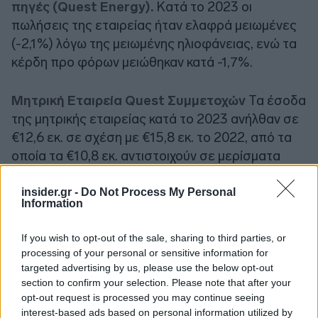
πηγές (Quest Energy).
Κατά το 2023 οι
πωλήσεις της εταιρείας ήταν ελαφρά μειωμένες
(-2,1%) λόγω της μειωμένης ηλιοφάνειας, ενώ τα
κέρδη προ φόρων μειώθηκαν κατά -1,7%.
Μητρική Εταιρεία Quest Συμμετοχών
Τα έσοδα
της μητρικής εταιρείας κατά το 2023 ανήλθαν σε
€12,6 εκ. σε σχέση με €15,8 εκ. το 2022, από τα
οποία τα €10,8 εκ. αντιστοιχούν σε μερίσματα
από θυγατρικές της. Τα προ φόρων
αποτελέσματα διαμορφώθηκαν σε κέρδη €10,7
insider.gr -
Do Not Process My Personal
Information
εκ. έναντι κερδών €13,4 εκ. το 2022.
If you wish to opt-out of the sale, sharing to third parties, or
processing of your personal or sensitive information for
targeted advertising by us, please use the below opt-out
section to confirm your selection. Please note that after your
opt-out request is processed you may continue seeing
interest-based ads based on personal information utilized by