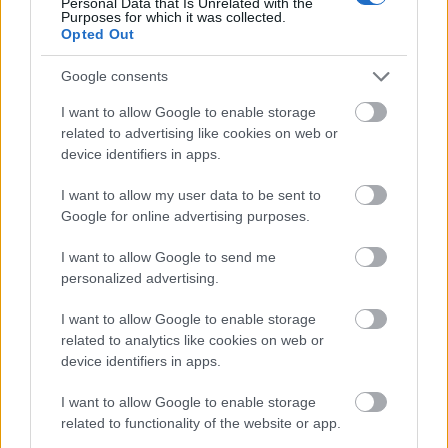
Personal Data that Is Unrelated with the
Purposes for which it was collected.
Opted Out
Google consents
Προοπτικές για το 2024
I want to allow Google to enable storage
related to advertising like cookies on web or
Αναλυτικά για τις δραστηριότητες του Ομίλου στο
device identifiers in apps.
σύνολο του έτους, προβλέπονται τα εξής:
I want to allow my user data to be sent to
Google for online advertising purposes.
➢ Εμπορική Δραστηριότητα:
Εκτιμάται ήπια
αύξηση των πωλήσεων σε σχέση με το 2023. Η
I want to allow Google to send me
personalized advertising.
προ φόρων κερδοφορία αναμένεται στα ίδια
επίπεδα ή ελαφρά χαμηλότερα, λόγω πίεσης του
I want to allow Google to enable storage
μικτού περιθωρίου, αυξημένων
related to analytics like cookies on web or
χρηματοοικονομικών εξόδων (υψηλού Euribor) και
device identifiers in apps.
δευτερευόντως λόγω αυξημένων αποσβέσεων.
I want to allow Google to enable storage
➢ Υπηρεσίες Πληροφορικής:
Εκτιμάται
related to functionality of the website or app.
ανάπτυξη των εσόδων και της κερδοφορίας σε