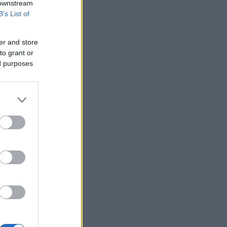
έπληξαν σαουδαραβικό διυλιστήριο
 downstream
στην ακτή της Ερυθράς Θάλασσας
B’s List of
Καρτάλης: Η Ευρώπη θερμαίνεται
ταχύτερα από άλλες ηπείρους
er and store
to grant or
ΠΑΣΟΚ: Η «Εστία» ανάλωσε τη μισή
ed purposes
ύλη της για να μην πει απολύτως
τίποτα και να επαναλάβει το
φαντασιόπληκτο ρεπορτάζ της
Ιράν: Η Τεχεράνη θέτει όρους για
οποιοδήποτε εκ νέου άνοιγμα των
Στενών του Ορμούζ
Δεύτερη πηγή εισοδήματος για τους
επαγγελματίες ψαράδες ο αλιευτικός
τουρισμός
Το κομμάτι πύραυλου που
προσέκρουσε στη Σελήνη γίνεται
χρυσή ευκαιρία μελέτης για ειδικούς
επιστήμονες
Υπ. Μεταφορών: Οριστική λύση στο
ζήτημα των πινακίδων κυκλοφορίας