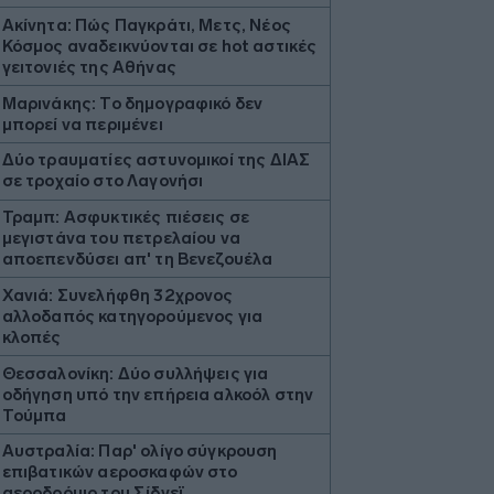
Ακίνητα: Πώς Παγκράτι, Μετς, Νέος
Κόσμος αναδεικνύονται σε hot αστικές
γειτονιές της Αθήνας
Μαρινάκης: Το δημογραφικό δεν
μπορεί να περιμένει
Δύο τραυματίες αστυνομικοί της ΔΙΑΣ
σε τροχαίο στο Λαγονήσι
Τραμπ: Ασφυκτικές πιέσεις σε
μεγιστάνα του πετρελαίου να
αποεπενδύσει απ' τη Βενεζουέλα
Χανιά: Συνελήφθη 32χρονος
αλλοδαπός κατηγορούμενος για
κλοπές
Θεσσαλονίκη: Δύο συλλήψεις για
οδήγηση υπό την επήρεια αλκοόλ στην
Τούμπα
Αυστραλία: Παρ' ολίγο σύγκρουση
επιβατικών αεροσκαφών στο
αεροδρόμιο του Σίδνεϊ