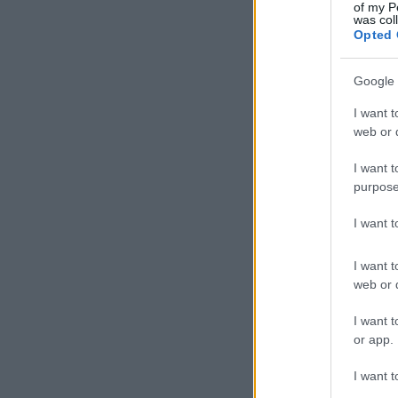
of my P
was col
Opted 
Google 
I want t
web or d
I want t
purpose
I want 
I want t
web or d
I want t
or app.
I want t