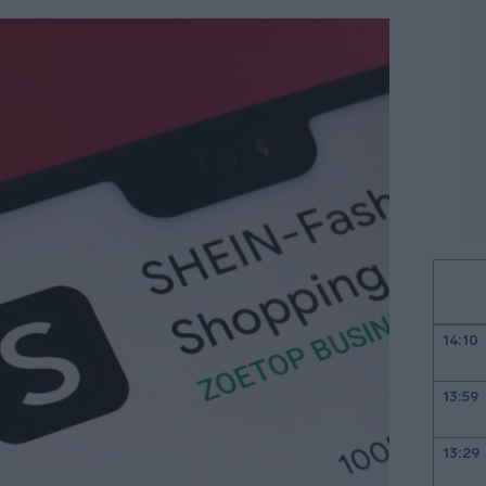
14:10
13:59
13:29