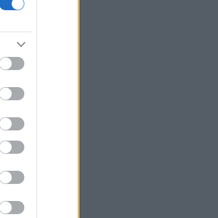
Τράπεζες: Στα 15 δισ. ευρώ ο στόχος
για νέα δάνεια το 2026
Γερμανία: Επεκτείνεται η έρευνα για
την ασφάλεια από τα drones μετά το
περιστατικό σε αεροδρόμιο
Καναδάς: Σε κατάσταση έκτακτης
ανάγκης κηρύχθηκε η επαρχία της
Βρετανικής Κολομβίας εξαιτίας των
πυρκαγιών
ΗΠΑ: Ο καρκίνος του Τζο Μπάιντεν έχει
εξαπλωθεί δηλώνει ο γιος του
Κέρκυρα: Οι top παραλίες που πρέπει
να επισκεφθείτε
«Moneymaxxing»: Δεν είναι απλά
trend αλλά τρόπος ζωής