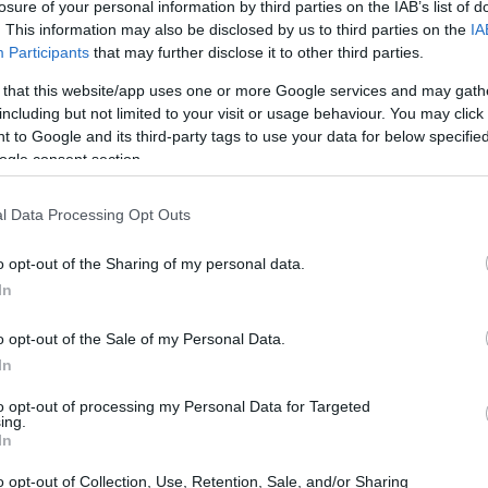
losure of your personal information by third parties on the IAB’s list of
 να μεταβεί στο Λονδίνο ή αλλού,
. This information may also be disclosed by us to third parties on the
IA
 όπως το Χονγκ Κονγκ ή η Σιγκαπούρη,
Participants
that may further disclose it to other third parties.
10:36
η.
 that this website/app uses one or more Google services and may gath
including but not limited to your visit or usage behaviour. You may click 
10:28
 to Google and its third-party tags to use your data for below specifi
η μάχη ενάντια στη Shein
ogle consent section.
νου
10:21
l Data Processing Opt Outs
o opt-out of the Sharing of my personal data.
 πιθανό όφελος για την «ζορισμένη»
In
09:47
ένα από τα χειρότερα χρόνια για τις IPO
υ 1 δισ. δολάρια συγκεντρώθηκαν στη
o opt-out of the Sale of my Personal Data.
χαμηλότερο επίπεδο εδώ και δεκαετίες,
In
09:35
τρωσε το Bloomberg.
to opt-out of processing my Personal Data for Targeted
ing.
In
09:22
o opt-out of Collection, Use, Retention, Sale, and/or Sharing