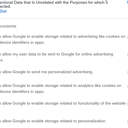
16:47
ersonal Data that Is Unrelated with the Purposes for which it
lected.
ει την πρωτόγνωρη πανδημική κρίση της
Out
ν μη εξυπηρετούμενων δανείων αποδείχτηκε
16:41
εκτιμήσεις των τραπεζών. Σε αυτό
consents
άμματα στήριξης («Γέφυρα»), όσο και τα
16:35
o allow Google to enable storage related to advertising like cookies on
εζών για τη σταδιακή επαναφορά σε
evice identifiers in apps.
ίχαν τεθεί σε καθεστώς μορατόριουμ.
o allow my user data to be sent to Google for online advertising
ι κρατικές επιδοτήσεις δόσεων δανείων του
s.
16:23
ες σε ορισμένες περιπτώσεις
to allow Google to send me personalized advertising.
ράταση της στήριξης για δάνεια που
16:11
ύν έναν μέτριο κίνδυνο για την ποιότητα
o allow Google to enable storage related to analytics like cookies on
ι επιδοτήσεις αφορούσαν σε 8 δισ. ευρώ
evice identifiers in apps.
16:00
των ακαθάριστων δανείων), ενώ μόλις στο
o allow Google to enable storage related to functionality of the website
εάστηκαν έχει γίνει παύση πληρωμών.
ν περίπτωση της τρέχουσας πληθωριστικής
15:50
o allow Google to enable storage related to personalization.
πό την αύξηση του ενεργειακού κόστους,