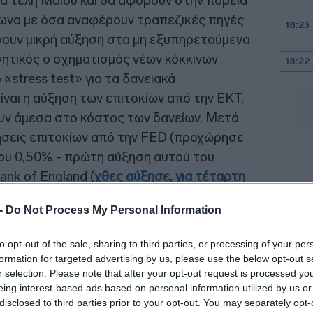
α τέλη Μαΐου και θα αφορούν στην πορεία
ωνα με όσα αναφέρουν τραπεζικές πηγές
18:23
είχνουν μικρή αύξηση στα μη εξυπηρετούμενα
νητικός ο σχηματισμός νέων κόκκινων
18:22
 «stress test» για τα δανειακά
ναι η αύξηση των επιτοκίων από την ΕΚΤ,
18:09
υν άμεσα στο κόστος των δανείων. Μετά
ξήσεις επιτοκίων από την FED (προχώρησε
18:00
ου 0,50% - πρώτη αύξηση αυτού του
ank of England (
χθες αύξησε, για τέταρτη
 το βασικό επιτόκιό της, διαμορφώνοντάς
17:53
 -
Do Not Process My Personal Information
ες αναμένουν την αντίδραση της ΕΚΤ με
ιο.
17:34
to opt-out of the sale, sharing to third parties, or processing of your per
formation for targeted advertising by us, please use the below opt-out s
r selection. Please note that after your opt-out request is processed y
17:33
eing interest-based ads based on personal information utilized by us or
disclosed to third parties prior to your opt-out. You may separately opt-