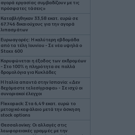
αγορά εργασίας συμβαδίζουν με τις
πρόσφατες τάσεις»
Καταβλήθηκαν 33,58 εκατ. ευρώ σε
67.746 δικαιούχους για την αγορά
λιπασμάτων
Ευρωαγορές: Η καλύτερη εβδομάδα
από τα τέλη Ιουνίου - Σε νέα υψηλά ο
Stoxx 600
Κορυφώνεται η έξοδος των εκδρομέων
- Στο 100% η πληρότητα σε πολλά
δρομολόγια για Κυκλάδες
Η Ιταλία απαντά στην Ισπανία: «Δεν
δεχόμαστε τελεσίγραφα» - Σε ισχύ οι
συνοριακοί έλεγχοι
Flexopack: Στα 6,49 εκατ. ευρώ το
μετοχικό κεφάλαιο μετά την άσκηση
stock options
Θεσσαλονίκη: Οι αλλαγές στις
λεωφορειακές γραμμές με την