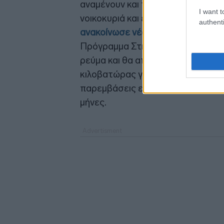
αναμένουν και τώρα οι τράπεζες 
I want t
νοικοκυριά και επιχειρήσεις. Χθες,
authenti
ανακοίνωσε νέα δέσμη παρεμβάσ
Πρόγραμμα Στήριξης για την αντι
ρεύμα και θα απορροφήσει το 70
κιλοβατώρας για τα νοικοκυριά, τι
παρεμβάσεις είναι σε όλα τα μέτω
μήνες.