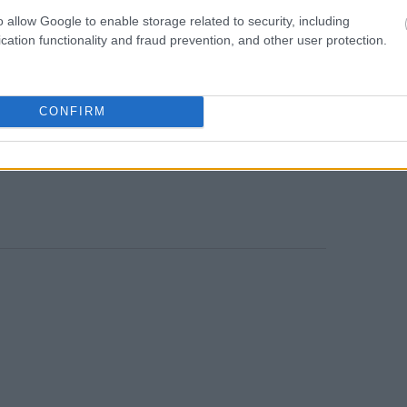
από τα κυβερνητικά μέτρα στήριξης σε
o allow Google to enable storage related to security, including
15:39
ο πρωθυπουργός Κυριάκος Μητσοτάκης
cation functionality and fraud prevention, and other user protection.
εων,
που περιλαμβάνεται στο νέο Εθνικό
μετώπιση των ανατιμήσεων στο ηλεκτρικό
% έως 80% της αύξησης στην τιμή της
CONFIRM
ς επιχειρήσεις και τους αγρότες. Οι
πα και με ορίζοντα τους επόμενους 12