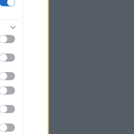
Wall Street: Κέρδη παρά τα στοιχεία
για την απασχόληση - Άνοδος 16% για
Airbnb
Cloudflare: Άλμα 12% της μετοχής
μετά την αναβάθμιση του guidance
Υπ. Παιδείας: Στεγαστικό επίδομα
ύψους 2,3 εκατ. ευρώ σε 1.120
φοιτητές του Πανεπιστημίου
Θεσσαλίας
Υεμένη: Νέα φονική επίθεση των Χούθι
μέσα σε δύο ημέρες
ΥΠΑΑΤ: Επιπλέον 12,5 εκατ. ευρώ στις
Περιφέρειες για την ενίσχυση της
βιοασφάλειας
Ακίνητα - Αθήνα: Οι τιμές και τα ειδικά
χαρακτηριστικά σε περιοχές του
ιστορικού - εμπορικού κέντρου
ΗΠΑ: Χάθηκαν 23.000 θέσεις εργασίας
τον Ιούλιο - Σημάδια επιδείνωσης στην