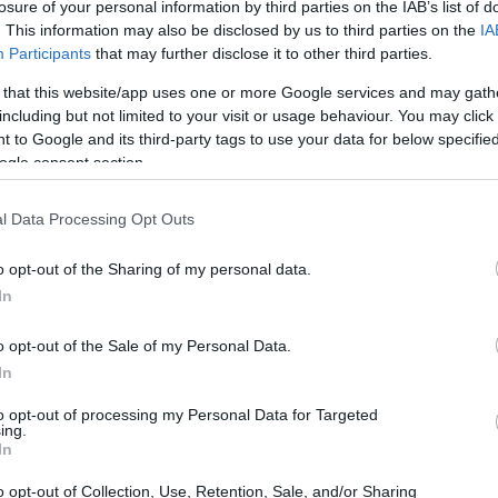
losure of your personal information by third parties on the IAB’s list of
. This information may also be disclosed by us to third parties on the
IA
17:29
Participants
that may further disclose it to other third parties.
 that this website/app uses one or more Google services and may gath
17:28
including but not limited to your visit or usage behaviour. You may click 
 to Google and its third-party tags to use your data for below specifi
ogle consent section.
17:15
l Data Processing Opt Outs
17:13
o opt-out of the Sharing of my personal data.
πληθωρισμού θα απαιτήσει αποφασιστικές
In
πο των επιτοκίων από την ΕΚΤ, βάζοντας
16:54
o opt-out of the Sale of my Personal Data.
για την ανάπτυξη, θα προκαλέσει διπλό
In
η μια πλευρά οι δανειολήπτες θα βρεθούν
δανεισμού, υφιστάμενου και νέου, και
to opt-out of processing my Personal Data for Targeted
16:53
ing.
α ή και με κίνδυνο απώλειάς του, εάν η
In
ι σε ύφεση.
o opt-out of Collection, Use, Retention, Sale, and/or Sharing