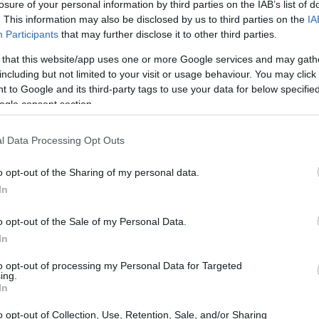
ί,
αναδρομικά από τον Δεκέμβριο έως και
losure of your personal information by third parties on the IAB’s list of
20:33
. This information may also be disclosed by us to third parties on the
IA
αυτής αποζημίωσης
θα είναι τα 600 ευρώ
Participants
that may further disclose it to other third parties.
με ετήσιο εισόδημα έως και 45.000
 that this website/app uses one or more Google services and may gath
20:20
including but not limited to your visit or usage behaviour. You may click 
 to Google and its third-party tags to use your data for below specifi
ogle consent section.
20:12
l Data Processing Opt Outs
20:12
o opt-out of the Sharing of my personal data.
In
19:56
o opt-out of the Sale of my Personal Data.
In
to opt-out of processing my Personal Data for Targeted
19:55
ing.
In
o opt-out of Collection, Use, Retention, Sale, and/or Sharing
19:47