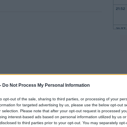
21:52
21:37
21:15
21:03
20:55
 -
Do Not Process My Personal Information
20:41
to opt-out of the sale, sharing to third parties, or processing of your per
formation for targeted advertising by us, please use the below opt-out s
r selection. Please note that after your opt-out request is processed y
πεζικό λογαριασμό κάθε ιδιοκτήτη ή
eing interest-based ads based on personal information utilized by us or
20:38
60% όλων των πρόσθετων
disclosed to third parties prior to your opt-out. You may separately opt-