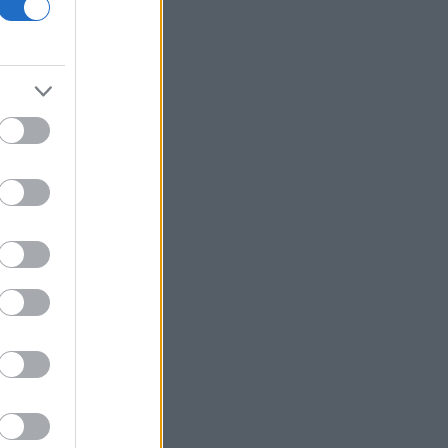
18η συνεχόμενη χρονιά
Νέος γύρος χρηματοδότησης 8 δισ.
δολαρίων για τη DeepSeek
Βρεττού (Credia): Πιστωτική επέκταση
άνω των 1,3 δισ. ευρώ φέτος -
Επιταχύνει την ανάπτυξη, μεταθέτει
το μέρισμα
Στα πράσινα οι ευρωαγορές - Νέο
ενδοσυνεδριακό ρεκόρ για τον Stoxx
Πυρκαγιές: 325 αυτοψίες στις
πληγείσες περιοχές - 118 «κόκκινα»
κτίρια σε Δυτ. Αττική και Ρέθυμνο
Σε εξέλιξη πυρκαγιές σε Σκύρο και
Φάρσαλα
ΑΔΜΗΕ: Διατηρεί την τεχνική ηγεσία
κατά την κατασκευή του Great Sea
Interconnector