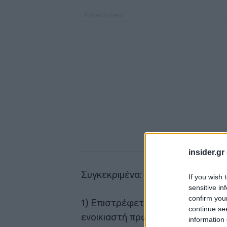
insider.gr
Συγκεκριμένα:
If you wish 
sensitive in
confirm you
1) Επιστρέφεται στον ατομικό τρα
continue se
ενοικιαστή πρώτης κατοικίας
το 
information 