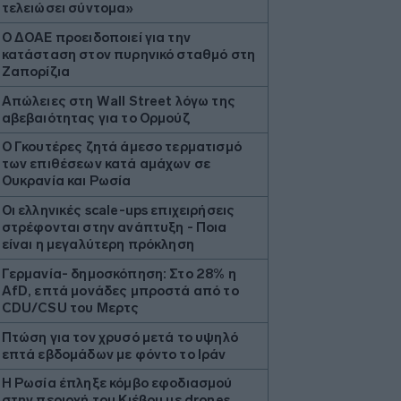
τελειώσει σύντομα»
Ο ΔΟΑΕ προειδοποιεί για την
κατάσταση στον πυρηνικό σταθμό στη
Ζαπορίζια
Απώλειες στη Wall Street λόγω της
αβεβαιότητας για το Ορμούζ
Ο Γκουτέρες ζητά άμεσο τερματισμό
των επιθέσεων κατά αμάχων σε
Ουκρανία και Ρωσία
Οι ελληνικές scale-ups επιχειρήσεις
στρέφονται στην ανάπτυξη - Ποια
είναι η μεγαλύτερη πρόκληση
Γερμανία- δημοσκόπηση: Στο 28% η
AfD, επτά μονάδες μπροστά από το
CDU/CSU του Μερτς
Πτώση για τον χρυσό μετά το υψηλό
επτά εβδομάδων με φόντο το Ιράν
Η Ρωσία έπληξε κόμβο εφοδιασμού
στην περιοχή του Κιέβου με drones