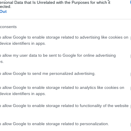
ersonal Data that Is Unrelated with the Purposes for which it
lected.
Out
19:35
consents
19:22
o allow Google to enable storage related to advertising like cookies on
evice identifiers in apps.
o allow my user data to be sent to Google for online advertising
19:14
s.
 Ιούνιο θα καλύπτεται κατά 50% η όποια
19:12
to allow Google to send me personalized advertising.
αν των 300 KWh.
Όπως είχε γράψει το
ήδη από τον τρέχοντα μήνα να άρει το
o allow Google to enable storage related to analytics like cookies on
ρμοσθεί από τις αρχές του 2022. Ενώ,
18:54
evice identifiers in apps.
και τις μη κύριες κατοικίες, και μάλιστα
o allow Google to enable storage related to functionality of the website
άλωσης.
18:49
o allow Google to enable storage related to personalization.