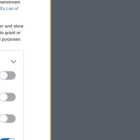
 downstream
B’s List of
Η UEFA συνεχίζει το μποϊκοτάζ του
Μουντιάλ παρά την αναδίπλωση της
FIFA
er and store
Τραμπ: Νέα προσπάθεια
to grant or
απομάκρυνσης της Λίζα Κουκ παρά το
ed purposes
«μπλόκο» του Ανωτάτου Δικαστηρίου
Φωτιά στη Σητεία - Μεγάλη
κινητοποίηση της Πυροσβεστικής
Σχέδια Βελτίωσης: Υπεγράφη η ΚΥΑ -
Ανοίγει ο δρόμος για επενδύσεις 263,5
εκατ. ευρώ
ΔΕΗ: Νέα συμφωνία για χαρτοφυλάκιο
έργων ΑΠΕ άνω των 2 GW σε Πολωνία
και Ουγγαρία
ΑΑΔΕ: Άνοιξε εκ νέου το σύστημα ΕΑΕ
2025 για διορθώσεις μετά την
τελευταία πληρωμή
AI: Η νέα μηχανή της παγκόσμιας