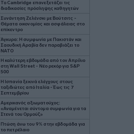
Το Cambridge επανεξετάζει τις
διαδικασίες πρόσληψης καθηγητών
Συνάντηση Ζελένσκι με Βούτσιτς -
Θέματα οικονομίας και ασφάλειας στο
επίκεντρο
Άγκυρα: Η συμφωνία με Πακιστάν και
Σαουδική Αραβία δεν παραβιάζει το
ΝΑΤΟ
Η καλύτερη εβδομάδα από τον Απρίλιο
στη Wall Street - Νέο ρεκόρ για S&P
500
Η Ισπανία ξεκινά ελέγχους στους
ταξιδιώτες από Ιταλία - Έως τις 7
Σεπτεμβρίου
Αμερικανός αξιωματούχος:
«Αναμένεται σύντομα συμφωνία για τα
Στενά του Ορμούζ»
Πτώση άνω του 9% στην εβδομάδα για
το πετρέλαιο