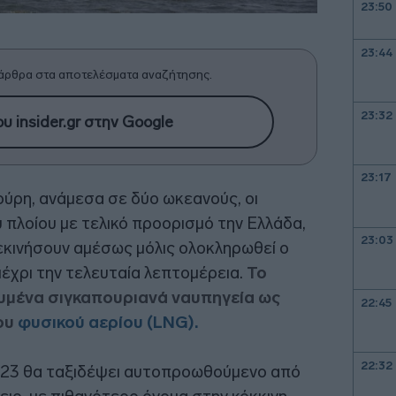
23:50
23:44
άρθρα στα αποτελέσματα αναζήτησης.
23:32
υ insider.gr στην Google
23:17
ούρη, ανάμεσα σε δύο ωκεανούς, οι
 πλοίου με τελικό προορισμό την Ελλάδα,
23:03
εκινήσουν αμέσως μόλις ολοκληρωθεί ο
έχρι την τελευταία λεπτομέρεια.
Το
ευμένα σιγκαπουριανά ναυπηγεία ως
22:45
ου
φυσικού αερίου (LNG).
22:32
023 θα ταξιδέψει αυτοπροωθούμενο από