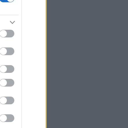
Viohalco: Στα 4,3 δισ. ευρώ ο τζίρος
εξαμήνου, αύξηση 14% - «Άλμα» 62%
στα κέρδη προ φόρων
Fitch: Ο κίνδυνος διόρθωσης στην AI
απειλεί οικονομία και αγορές
Επιφυλακτικό ρεκόρ στις ευρωαγορές
με το βλέμμα στις διαπραγματεύσεις
ΗΠΑ-Ιράν
Τρεις συλλήψεις σε Τρίκαλα, Ανατολική
Αττική και Πρέβεζα για πρόκληση
πυρκαγιάς και παραβάσεις
πυροπροστασίας
Ιράν: Συμφώνησε με το Ομάν για τις
συντεταγμένες της διαδρομής μέσω
των Στενών του Ορμούζ
Flexopack: Από 7 Αυγούστου η
διαπραγμάτευση των 82.400 νέων
μετοχών