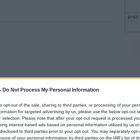
21:53
21:40
21:30
21:15
 -
Do Not Process My Personal Information
to opt-out of the sale, sharing to third parties, or processing of your per
formation for targeted advertising by us, please use the below opt-out s
21:03
μηνύματα στο «γραμματόσημο»
r selection. Please note that after your opt-out request is processed y
eing interest-based ads based on personal information utilized by us or
disclosed to third parties prior to your opt-out. You may separately opt-
20:53
το μέλλον, να μπορεί ο παραλήπτης να
losure of your personal information by third parties on the IAB’s list of