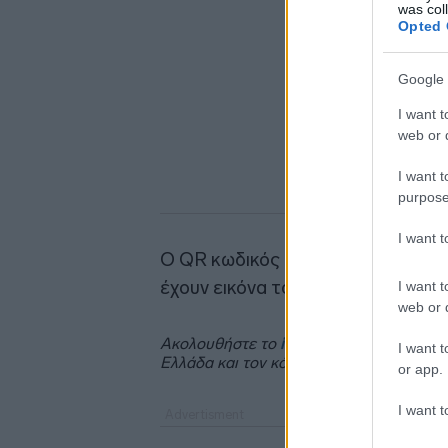
was col
Opted 
Google 
I want t
web or d
I want t
purpose
I want 
Ο QR κωδικός είναι διαθέσιμος σ
έχουν εικόνα το προφίλ της βασίλ
I want t
web or d
Ακολουθήστε το
insider.gr στο Google 
I want t
Ελλάδα και τον κόσμο.
or app.
I want t