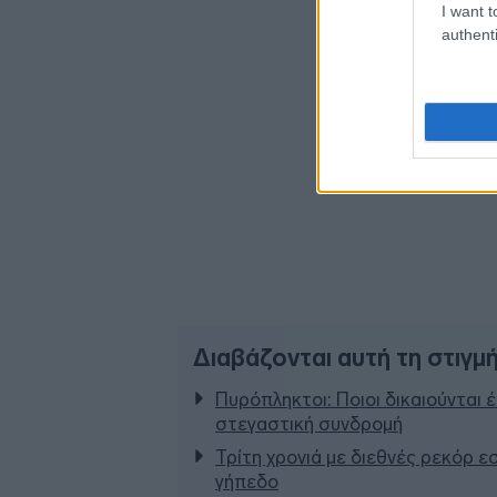
I want t
authenti
Διαβάζονται αυτή τη στιγμ
Πυρόπληκτοι: Ποιοι δικαιούνται 
στεγαστική συνδρομή
Τρίτη χρονιά με διεθνές ρεκόρ ε
γήπεδο