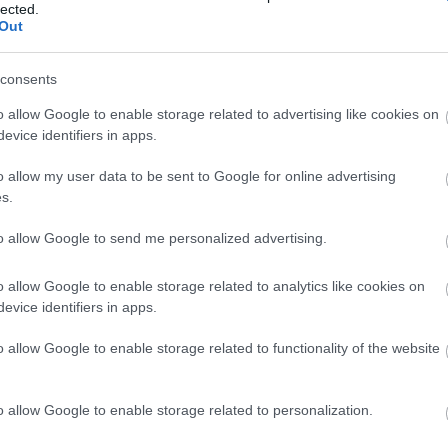
lected.
Out
19:37
consents
19:32
o allow Google to enable storage related to advertising like cookies on
evice identifiers in apps.
19:29
o allow my user data to be sent to Google for online advertising
s.
19:12
to allow Google to send me personalized advertising.
τα «καθημερινά» γραμματόσημα, τα οποία
ισσας Ελισάβετ.
o allow Google to enable storage related to analytics like cookies on
evice identifiers in apps.
19:02
News
και μάθετε πρώτοι όλες τις
ειδήσεις
από την
o allow Google to enable storage related to functionality of the website
18:47
o allow Google to enable storage related to personalization.