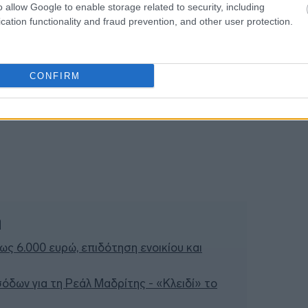
18:34
o allow Google to enable storage related to security, including
cation functionality and fraud prevention, and other user protection.
18:32
CONFIRM
18:19
ή
έως 6.000 ευρώ, επιδότηση ενοικίου και
σόδων για τη Ρεάλ Μαδρίτης - «Κλειδί» το