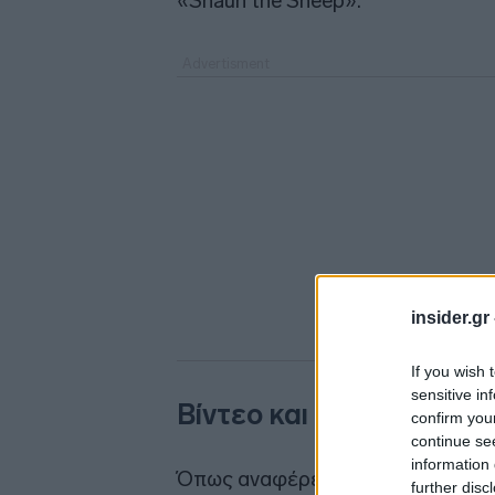
«Shaun the Sheep».
insider.gr
If you wish 
sensitive in
Βίντεο και προσωπικά 
confirm you
continue se
information 
Όπως αναφέρεται, στόχος είναι, σ
further disc