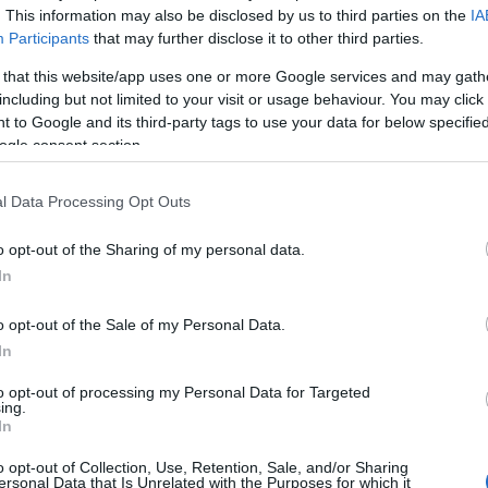
ηνύματα από τον αποστολέα.
. This information may also be disclosed by us to third parties on the
IA
Participants
that may further disclose it to other third parties.
20:40
αγή αυτή σημαίνει πως ορισμένα από τα
 that this website/app uses one or more Google services and may gath
including but not limited to your visit or usage behaviour. You may click 
πρέπει να χρησιμοποιηθούν μέχρι τον
 to Google and its third-party tags to use your data for below specifi
20:23
ασταθούν με τα νεότερα «μοντέλα».
ogle consent section.
20:15
l Data Processing Opt Outs
o opt-out of the Sharing of my personal data.
20:14
In
o opt-out of the Sale of my Personal Data.
In
20:03
to opt-out of processing my Personal Data for Targeted
ing.
In
19:53
o opt-out of Collection, Use, Retention, Sale, and/or Sharing
ersonal Data that Is Unrelated with the Purposes for which it