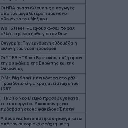
Οι ΗΠΑ αναστέλλουν τις εισαγωγές
από τον μεγαλύτερο παραγωγό
αβοκάντο του Μεξικού
Wall Street: «Ξεφούσκωσε» το ράλι
αλλά το ρεκόρ ήρθε για τον Dow
Ουγγαρία: Την ερχόμενη εβδομάδα η
εκλογή του νέου προέδρου
Οι ΥΠΕΞ ΗΠΑ και Βρετανίας συζήτησαν
την ασφάλεια της Ευρώπης και της
Ουκρανίας
O Mr. Big Short πάει κόντρα στο ράλι:
Προειδοποιεί για κραχ αντίστοιχο του
1987
ΗΠΑ: Το Νέο Μεξικό προσέφυγε κατά
του υπουργείου Δικαιοσύνης για
πρόσβαση στους φακέλους Έπστιν
Λιθουανία: Εντοπίστηκε σήραγγα κάτω
από τον συνοριακό φράχτη με τη