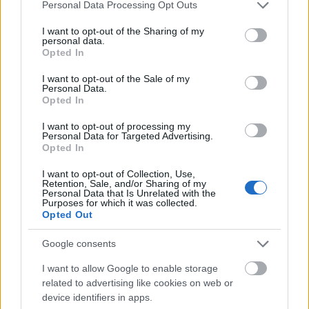
Please note that this website/app uses one or more Google
Personal Data Processing Opt Outs
services and may gather and store information including but
not limited to your visit or usage behaviour. You may click to
I want to opt-out of the Sharing of my
personal data.
grant or deny consent to Google and its third-party tags to
Opted In
use your data for below specified purposes in below Google
consent section.
I want to opt-out of the Sale of my
Personal Data.
Opted In
I want to opt-out of processing my
Personal Data for Targeted Advertising.
Opted In
I want to opt-out of Collection, Use,
Retention, Sale, and/or Sharing of my
Personal Data that Is Unrelated with the
Purposes for which it was collected.
Με την εν λόγω απόφαση επιτρέπει στην United
Opted Out
Group, που έχει την έδρα της στην Ολλανδία, να
Google consents
προχωρήσει στα τελικά βήματα για την
ολοκλήρωση της συναλλαγής που ανακοινώθηκε
I want to allow Google to enable storage
related to advertising like cookies on web or
τον Αύγουστο του 2021.
device identifiers in apps.