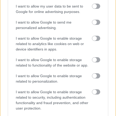
Η United Group πρόκειται να συνενώσει την Wind
I want to allow my user data to be sent to
Google for online advertising purposes.
με την Nova, τον πάροχο σταθερής και
συνδρομητικής τηλεόρασης που εξαγόρασε τον
I want to allow Google to send me
Νοέμβριο του 2020, δημιουργώντας έναν
personalized advertising.
ολοκληρωμένο πάροχο που θα κατέχει την
I want to allow Google to enable storage
δεύτερη θέση στις αγορές της σταθερής και της
related to analytics like cookies on web or
συνδρομητικής τηλεόρασης.
device identifiers in apps.
Η United Group αναμένει ότι η συναλλαγή θα
I want to allow Google to enable storage
related to functionality of the website or app.
ολοκληρωθεί τον Ιανουάριο του 2022».
I want to allow Google to enable storage
related to personalization.
I want to allow Google to enable storage
related to security, including authentication
functionality and fraud prevention, and other
user protection.