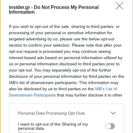
παρουσίασε αύξηση κατά 706,9 εκατ. ευρώ,
insider.gr -
Do Not Process My Personal
Information
δηλαδή 4,5% και η αντίστοιχη αξία χωρίς τα
πετρελαιοειδή και τα πλοία παρουσίασε αύξηση
If you wish to opt-out of the sale, sharing to third parties, or
κατά 678,2 εκατ. ευρώ, δηλαδή 4,3%, σε σχέση με
processing of your personal or sensitive information for
το χρονικό διάστημα Ιανουαρίου-Μαΐου 2025.
targeted advertising by us, please use the below opt-out
section to confirm your selection. Please note that after your
opt-out request is processed you may continue seeing
interest-based ads based on personal information utilized by
us or personal information disclosed to third parties prior to
your opt-out. You may separately opt-out of the further
disclosure of your personal information by third parties on the
IAB’s list of downstream participants. This information may
also be disclosed by us to third parties on the
IAB’s List of
Downstream Participants
that may further disclose it to other
third parties.
Please note that this website/app uses one or more Google
Personal Data Processing Opt Outs
services and may gather and store information including but
Το έλλειμμα του εμπορικού ισοζυγίου κατά το
not limited to your visit or usage behaviour. You may click to
I want to opt-out of the Sharing of my
χρονικό διάστημα Ιανουαρίου-Μαΐου 2026 ανήλθε
personal data.
grant or deny consent to Google and its third-party tags to