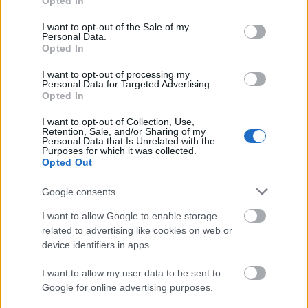
Opted In
σε 12.452,6 εκατ. ευρώ έναντι 13.680,2 εκατ.
use your data for below specified purposes in below Google
ευρώ κατά το ίδιο διάστημα του έτους 2025,
consent section.
I want to opt-out of the Sale of my
Personal Data.
παρουσιάζοντας μείωση, σε ευρώ, 9,0%. Το
Opted In
αντίστοιχο μέγεθος χωρίς τα πετρελαιοειδή
παρουσίασε μείωση κατά 259,1 εκατ. ευρώ,
I want to opt-out of processing my
Personal Data for Targeted Advertising.
δηλαδή 2,3% και το αντίστοιχο μέγεθος χωρίς τα
Opted In
πετρελαιοειδή και τα πλοία παρουσίασε μείωση
I want to opt-out of Collection, Use,
κατά 211,9 εκατ. ευρώ, δηλαδή 1,9%.
Retention, Sale, and/or Sharing of my
Personal Data that Is Unrelated with the
Purposes for which it was collected.
Opted Out
Google consents
I want to allow Google to enable storage
related to advertising like cookies on web or
device identifiers in apps.
I want to allow my user data to be sent to
Google for online advertising purposes.