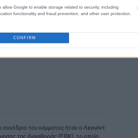
ιουργία ενός ενωμένου μετώπου κατά του
o allow Google to enable storage related to security, including
cation functionality and fraud prevention, and other user protection.
CONFIRM
 συνέδριο του κόμματος ήταν ο
Λεονίντ
μησης της Διαφθοράς (FBK), το οποίο