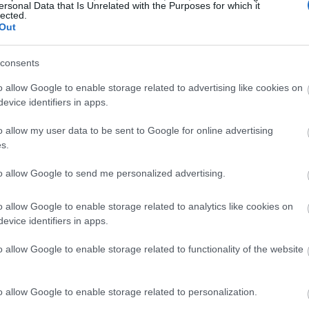
ersonal Data that Is Unrelated with the Purposes for which it
19:06
lected.
Out
18:56
consents
o allow Google to enable storage related to advertising like cookies on
evice identifiers in apps.
ργάνωσης «Ειρηνική Ρωσία». Η
Όλγα
18:40
 της περιφέρειας Τούλα στη Ρωσία,
o allow my user data to be sent to Google for online advertising
s.
18:33
to allow Google to send me personalized advertising.
σία, αλλά αφέθηκε ελεύθερος το 2024 στο
 κρατουμένων μεταξύ της Ρωσίας και
18:23
o allow Google to enable storage related to analytics like cookies on
evice identifiers in apps.
18:22
o allow Google to enable storage related to functionality of the website
σίας αντιμετωπίζει δυσκολίες λόγω της
ολιτικές εξελίξεις στο εσωτερικό της
18:09
o allow Google to enable storage related to personalization.
προσωπικές και πολιτικές αντιπαλότητες,