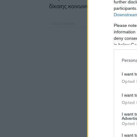
further disc
δίκαιης κοινωνικής τάξης», αναφ
participants
Downstream 
Please note
information 
deny consent
in below Go
Persona
I want t
Opted 
I want t
Opted 
I want 
Advertis
Opted 
I want t