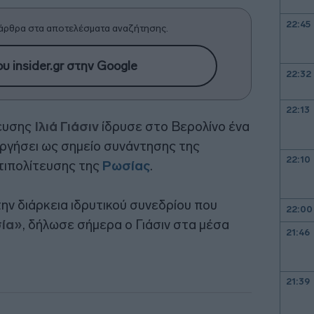
22:45
άρθρα στα αποτελέσματα αναζήτησης.
υ insider.gr στην Google
22:32
22:13
τευσης
Ιλιά Γιάσιν
ίδρυσε στο Βερολίνο ένα
υργήσει ως σημείο συνάντησης της
22:10
τιπολίτευσης της
Ρωσίας
.
ην διάρκεια ιδρυτικού συνεδρίου που
22:00
σία»
, δήλωσε σήμερα ο Γιάσιν στα μέσα
21:46
21:39