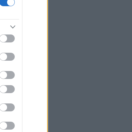
Κορυφώνεται η έξοδος των εκδρομέων
- Στο 100% η πληρότητα σε πολλά
δρομολόγια για Κυκλάδες
Η Ιταλία απαντά στην Ισπανία: «Δεν
δεχόμαστε τελεσίγραφα» - Σε ισχύ οι
συνοριακοί έλεγχοι
Flexopack: Στα 6,49 εκατ. ευρώ το
μετοχικό κεφάλαιο μετά την άσκηση
stock options
Θεσσαλονίκη: Οι αλλαγές στις
λεωφορειακές γραμμές με την
επέκταση του Μετρό στην Καλαμαριά
Μπήτρος: Τροποποιήθηκε η συμφωνία
εξυγίανσης θυγατρικής
Ρωσικές επιθέσεις σε πετρελαϊκές
εγκαταστάσεις της Naftogaz στο
ανατολικό τμήμα της Ουκρανίας
Εβδομαδιαία άνοδος 1,76% στο ΧΑ -
Νέα υπεραπόδοση στις τράπεζες