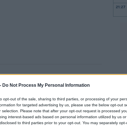
21:27
21:11
21:01
20:42
α εκπροσωπεί «τα συμφέροντα της
20:32
ικές που υιοθετεί ο πρόεδρος Βλαντίμιρ
 -
Do Not Process My Personal Information
to opt-out of the sale, sharing to third parties, or processing of your per
20:19
formation for targeted advertising by us, please use the below opt-out s
με την απόσυρση των στρατευμάτων από
r selection. Please note that after your opt-out request is processed y
υ ιμπεριαλισμού, τη διασφάλιση των
eing interest-based ads based on personal information utilized by us or
20:11
disclosed to third parties prior to your opt-out. You may separately opt-
εριών, καθώς και τη διασφάλιση μιας