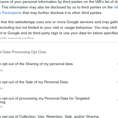
losure of your personal information by third parties on the IAB’s list of
ερόταν στη δήλωση.
. This information may also be disclosed by us to third parties on the
IA
Participants
that may further disclose it to other third parties.
20:00
 that this website/app uses one or more Google services and may gath
including but not limited to your visit or usage behaviour. You may click 
19:45
 to Google and its third-party tags to use your data for below specifi
ogle consent section.
19:37
l Data Processing Opt Outs
o opt-out of the Sharing of my personal data.
19:27
In
o opt-out of the Sale of my Personal Data.
19:15
In
to opt-out of processing my Personal Data for Targeted
ing.
19:10
In
o opt-out of Collection, Use, Retention, Sale, and/or Sharing