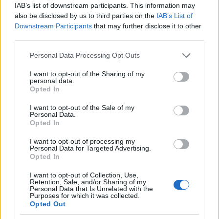
IAB’s list of downstream participants. This information may
Σήμερα το κρίσιμο ραντεβού στο Μέγαρο
also be disclosed by us to third parties on the
IAB’s List of
Μαξίμου για τη βιομηχανία
Downstream Participants
that may further disclose it to other
Πώς μπορείτε να βγείτε νωρίτερα στη σύνταξη
third parties.
- Οι 3 κινήσεις που πρέπει να γίνουν εγκαίρως
Please note that this website/app uses one or more Google
Personal Data Processing Opt Outs
services and may gather and store information including but
not limited to your visit or usage behaviour. You may click to
I want to opt-out of the Sharing of my
personal data.
grant or deny consent to Google and its third-party tags to
Opted In
use your data for below specified purposes in below Google
consent section.
I want to opt-out of the Sale of my
Personal Data.
BEST OF
INTERNET
Opted In
I want to opt-out of processing my
Personal Data for Targeted Advertising.
Opted In
I want to opt-out of Collection, Use,
Retention, Sale, and/or Sharing of my
Personal Data that Is Unrelated with the
Purposes for which it was collected.
Opted Out