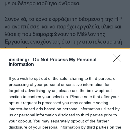
με ουδέτερο ισοζύγιο άνθρακα.
Συνολικά, το έργο εκφράζει τη δέσμευση της HP
να αναπτύσσει και να παρέχει εργαλεία, υλικό και
λύσεις που διαμορφώνουν το Μέλλον της
Εργασίας, ενισχύοντας έτσι την αποτελεσματική
λειτουργία των επιχειρήσεων.
insider.gr -
Do Not Process My Personal
Information
Ακολουθήστε το
insider.gr στο Google News
και μάθετε
πρώτοι όλες τις
ειδήσεις
από την Ελλάδα και τον κόσμο.
If you wish to opt-out of the sale, sharing to third parties, or
processing of your personal or sensitive information for
targeted advertising by us, please use the below opt-out
section to confirm your selection. Please note that after your
opt-out request is processed you may continue seeing
Διαβάζονται αυτή τη στιγμή
interest-based ads based on personal information utilized by
Μεταβιβάσεις ακινήτων: Στο σκάνερ χιλιάδες
us or personal information disclosed to third parties prior to
συμβόλαια του 2025 για το πιστοποιητικό
your opt-out. You may separately opt-out of the further
ΕΝΦΙΑ
disclosure of your personal information by third parties on the