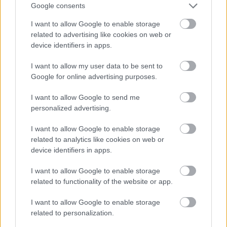
Google consents
I want to allow Google to enable storage
related to advertising like cookies on web or
device identifiers in apps.
I want to allow my user data to be sent to
Google for online advertising purposes.
I want to allow Google to send me
Ολυμπιακός: Τελειώνει άμεσα του Μπραγκάντσα
personalized advertising.
σύμφωνα με την A Bola
I want to allow Google to enable storage
Λιβάι Γκαρσία - Παναθηναϊκός: Τα οικονομικά
related to analytics like cookies on web or
δεδομένα του σπουδαίου deal
device identifiers in apps.
Νέντοβιτς για Γουόκαπ: «Είναι από τους πιο...
I want to allow Google to enable storage
βρώμικους παίκτες της EuroLeague, αλλά τόσο καλό
related to functionality of the website or app.
παιδί!»
I want to allow Google to enable storage
related to personalization.