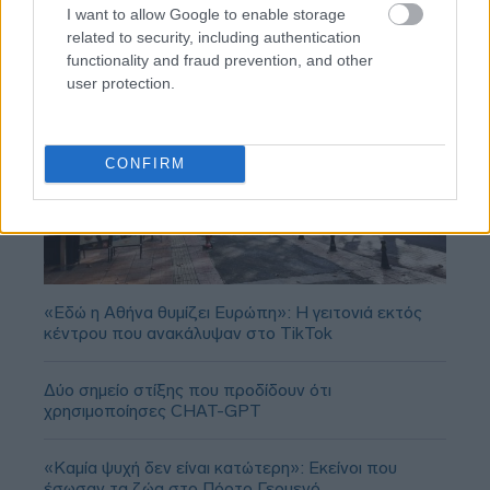
I want to allow Google to enable storage
related to security, including authentication
functionality and fraud prevention, and other
user protection.
CONFIRM
«Εδώ η Αθήνα θυμίζει Ευρώπη»: H γειτονιά εκτός
κέντρου που ανακάλυψαν στο TikTok
Δύο σημείο στίξης που προδίδουν ότι
χρησιμοποίησες CHAT-GPT
«Καμία ψυχή δεν είναι κατώτερη»: Εκείνοι που
έσωσαν τα ζώα στο Πόρτο Γερμενό