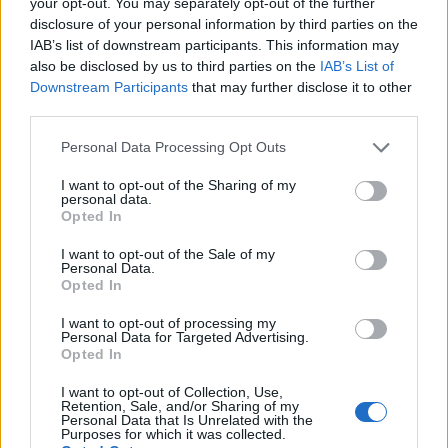
η ανεπαρκής αποχέτευση και η κακή υγιεινή
your opt-out. You may separately opt-out of the further
disclosure of your personal information by third parties on the
συνέβαλαν σε 1,4 εκατομμύρια θανάτους το 2019.
IAB’s list of downstream participants. This information may
also be disclosed by us to third parties on the
IAB’s List of
«Αυτές οι τάσεις αντικατοπτρίζουν πάρα
Downstream Participants
that may further disclose it to other
πολλούς θανάτους που θα μπορούσαν να είχαν
third parties.
αποφευχθεί», δήλωσε η
Δρ. Γιουκίκο Νακατάνι
,
Please note that this website/app uses one or more Google
Personal Data Processing Opt Outs
Αναπληρώτρια Γενική Διευθύντρια του ΠΟΥ για τα
services and may gather and store information including but
Συστήματα Υγείας, την Πρόσβαση και τα
not limited to your visit or usage behaviour. You may click to
I want to opt-out of the Sharing of my
personal data.
grant or deny consent to Google and its third-party tags to
Δεδομένα. «Με τους αυξανόμενους
Opted In
use your data for below specified purposes in below Google
περιβαλλοντικούς κινδύνους, τις έκτακτες
consent section.
I want to opt-out of the Sale of my
ανάγκες στον τομέα της υγείας και την
Personal Data.
Opted In
επιδεινούμενη κρίση χρηματοδότησης της υγείας,
πρέπει να δράσουμε επειγόντως – ενισχύοντας
I want to opt-out of processing my
Personal Data for Targeted Advertising.
την πρωτοβάθμια υγειονομική περίθαλψη,
Opted In
επενδύοντας στην πρόληψη και εξασφαλίζοντας
βιώσιμη χρηματοδότηση για την οικοδόμηση
I want to opt-out of Collection, Use,
Retention, Sale, and/or Sharing of my
ανθεκτικών συστημάτων υγείας και την
Personal Data that Is Unrelated with the
Purposes for which it was collected.
επανένταξη σε τροχιά ανάπτυξης».