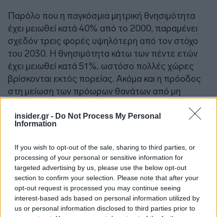
Παρόλο που η παγκόσμια μητρική θνησιμότητα
έχει μειωθεί κατά 40% από το 2000, παραμένει
σχεδόν τρεις φορές υψηλότερη από τον στόχο
του 2030. Η θνησιμότητα κάτω των πέντε ετών
έχει μειωθεί κατά 51%, ωστόσο πολλές χώρες
βρίσκονται εκτός πορείας. Ακόμα και η πρόοδος
στη μείωση των πρόωρων θανάτων από μη
μεταδοτικές ασθένειες έχει επιβραδυνθεί
σημαντικά από το 2015.
insider.gr -
Do Not Process My Personal
Information
Πολλοί παράγοντες που προκαλούν προβλήματα
If you wish to opt-out of the sale, sharing to third parties, or
υγείας - διατροφικοί, συμπεριφορικοί και
processing of your personal or sensitive information for
περιβαλλοντικοί κίνδυνοι - δεν βελτιώνονται
targeted advertising by us, please use the below opt-out
section to confirm your selection. Please note that after your
αρκετά γρήγορα. Η ατμοσφαιρική ρύπανση
opt-out request is processed you may continue seeing
συνέβαλε σε περίπου 6,6 εκατομμύρια θανάτους
interest-based ads based on personal information utilized by
παγκοσμίως το 2021, ενώ η ανεπαρκής ύδρευση,
us or personal information disclosed to third parties prior to