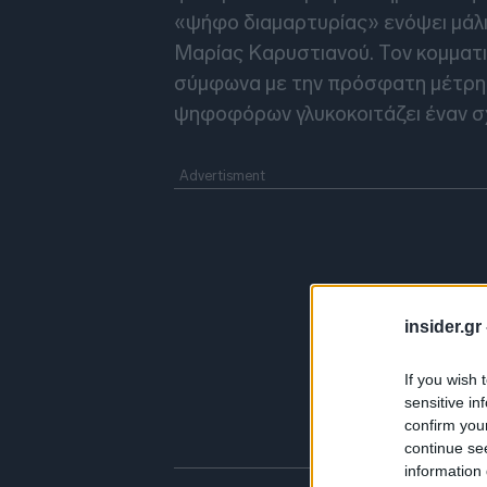
«ψήφο διαμαρτυρίας» ενόψει μάλι
Μαρίας Καρυστιανού. Τον κομματι
σύμφωνα με την πρόσφατη μέτρησ
ψηφοφόρων γλυκοκοιτάζει έναν σ
insider.gr
If you wish 
sensitive in
confirm you
continue se
information 