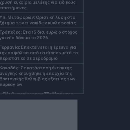
χρυσή ευκαιρία μελέτης για ειδικούς
επιστήμονες
Υπ. Μεταφορών: Οριστική λύση στο
ζήτημα των πινακίδων κυκλοφορίας
Τράπεζες: Στα 15 δισ. ευρώ ο στόχος
για νέα δάνεια το 2026
Γερμανία: Επεκτείνεται η έρευνα για
την ασφάλεια από τα drones μετά το
περιστατικό σε αεροδρόμιο
Καναδάς: Σε κατάσταση έκτακτης
ανάγκης κηρύχθηκε η επαρχία της
Βρετανικής Κολομβίας εξαιτίας των
πυρκαγιών
ΗΠΑ: Ο καρκίνος του Τζο Μπάιντεν
έχει εξαπλωθεί δηλώνει ο γιος του
Κέρκυρα: Οι top παραλίες που πρέπει
να επισκεφθείτε
«Moneymaxxing»: Δεν είναι απλά
trend αλλά τρόπος ζωής