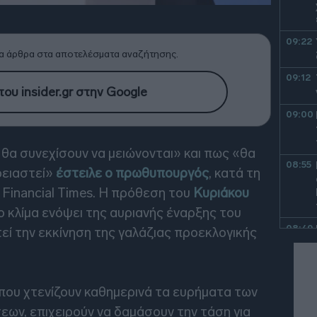
09:22
α άρθρα στα αποτελέσματα αναζήτησης.
09:12
ου insider.gr στην Google
09:00
α θα συνεχίσουν να μειώνονται» και πως «θα
08:55
ρειαστεί»
έστειλε ο πρωθυπουργός
, κατά τη
 Financial Times. Η πρόθεση του
Κυριάκου
ο κλίμα ενόψει της αυριανής έναρξης του
08:49
ί την εκκίνηση της γαλάζιας προεκλογικής
08:41
 που χτενίζουν καθημερινά τα ευρήματα των
08:32
ων, επιχειρούν να δαμάσουν την τάση για