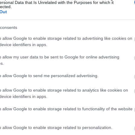
 από το βήμα του Συνεδρίου από τη στιγμή
ersonal Data that Is Unrelated with the Purposes for which it
lected.
ωρινό εκλογικό παράθυρο, θέτοντας τον
Out
21:00
κά αναμένεται να λειτουργήσει και η
consents
γορη εκκαθάριση των υποθέσεων που
κακού, πάντως, η Ντόρα Μπακογιάννη και ο
o allow Google to enable storage related to advertising like cookies on
20:50
ά τηλέφωνα προς τους γκρινιάρηδες.
evice identifiers in apps.
o allow my user data to be sent to Google for online advertising
20:43
s.
to allow Google to send me personalized advertising.
20:31
o allow Google to enable storage related to analytics like cookies on
evice identifiers in apps.
o allow Google to enable storage related to functionality of the website
20:12
o allow Google to enable storage related to personalization.
19:56