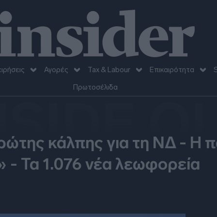
ειρήσεις
Αγορές
Tax & Labour
Επικαιρότητα
S
Πρωτοσέλιδα
NSIDE O
ρώτης κάλπης για τη ΝΔ - Η 
 - Τα 1.076 νέα λεωφορεία