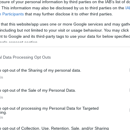
losure of your personal information by third parties on the IAB’s list of
ό» της πρώτης κάλπης
. This information may also be disclosed by us to third parties on the
IA
Tip
23:35
Participants
that may further disclose it to other third parties.
 that this website/app uses one or more Google services and may gath
ντως, εκτιμούν ότι στην τελική προεκλογική
including but not limited to your visit or usage behaviour. You may click 
τος τα οικονομικά προγράμματα και οι
 to Google and its third-party tags to use your data for below specifi
23:15
α – δεν θα υπάρξουν εκροές προς την
Μ.
ogle consent section.
ΑΘ
τόσο, στο εξής: Να μην εμπεδωθεί στη
l Data Processing Opt Outs
 ότι νομοτελειακά θα γίνουν δεύτερες και
22:48
ι επόμενες κάλπες να μετατραπούν σε κυτίο
o opt-out of the Sharing of my personal data.
Για αυτό ο Μητσοτάκης θα δώσει στις
In
22:18
το φθινόπωρο, είτε αργότερα –
, οι φανέλες θα αρχίσουν να ιδρώνουν.
o opt-out of the Sale of my Personal Data.
In
21:47
υς πικραμένους
to opt-out of processing my Personal Data for Targeted
ing.
In
21:18
ι πεπεισμένοι ότι θα αποφευχθούν οι
o opt-out of Collection, Use, Retention, Sale, and/or Sharing