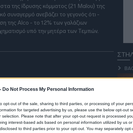
στα της ίδρυσης κόμματος (21 Μαΐου) της
08:28
κό συναγερμό ανεβάζει το γεγονός ότι -
η της Alco - το 12% των γαλάζιων
χηματισμό υπό την μητέρα των Τεμπών.
08:20
ΣΤΗ
08:14
BA
08:06
 -
Do Not Process My Personal Information
to opt-out of the sale, sharing to third parties, or processing of your per
SPE
formation for targeted advertising by us, please use the below opt-out s
08:00
r selection. Please note that after your opt-out request is processed y
eing interest-based ads based on personal information utilized by us or
disclosed to third parties prior to your opt-out. You may separately opt-
23:58