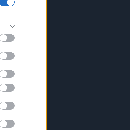
εποχή της ΤΝ και πόση ζήτηση έχει η
ειδικότητα στην αγορά;
Δύο συλλήψεις στην Κορινθία και μία
στη Λέσβο για πρόκληση πυρκαγιών
από αμέλεια
Πάρος: Χωρίς τις αισθήσεις του
ανασύρθηκε από πισίνα beach bar
4χρονο αγοράκι
Λίβανος: Η Βηρυτός αναφέρει
ισραηλινή εισβολή σε ένα χωριό του
νότου παρά την ανάπτυξη του
λιβανικού στρατού
Δήμος Αθηναίων: Καλεί τους πολίτες
να απέχουν από εργασίες σε
εξωτερικούς χώρους που μπορεί να
προκαλέσουν πυρκαγιά
Θρήνος για τον Μέσι: Πέθανε ο
πατέρας του Χόρχε
Χαμάς: Δηλώνει έτοιμη να εφαρμόσει