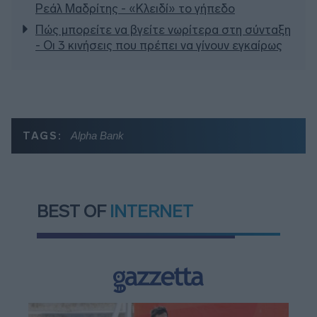
Ρεάλ Μαδρίτης - «Κλειδί» το γήπεδο
Πώς μπορείτε να βγείτε νωρίτερα στη σύνταξη
- Οι 3 κινήσεις που πρέπει να γίνουν εγκαίρως
TAGS:
Alpha Bank
BEST OF
INTERNET