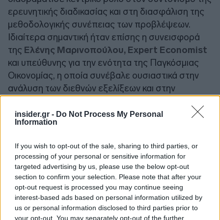
ερευνητικής διαδικασίας και στη διασφάλιση της
μεθοδολογικής συνέπειας των προβλέψεων.
Ιδιαίτερα σημαντική ήταν επίσης η συνεισφορά
της
Ελένης Μαρινοπούλου, Expert Economist
και υπεύθυνης για την ενότητα της Παγκόσμιας
Οικονομίας, η οποία συνέβαλε ουσιαστικά στην
ανάλυση των διεθνών εξελίξεων και στην
επιτυχημένη πρόβλεψη του πληθωρισμού στην
Ευρωζώνη, σε ένα περιβάλλον αυξημένων
insider.gr -
Do Not Process My Personal
Information
γεωπολιτικών προκλήσεων.
If you wish to opt-out of the sale, sharing to third parties, or
processing of your personal or sensitive information for
targeted advertising by us, please use the below opt-out
section to confirm your selection. Please note that after your
opt-out request is processed you may continue seeing
interest-based ads based on personal information utilized by
us or personal information disclosed to third parties prior to
your opt-out. You may separately opt-out of the further