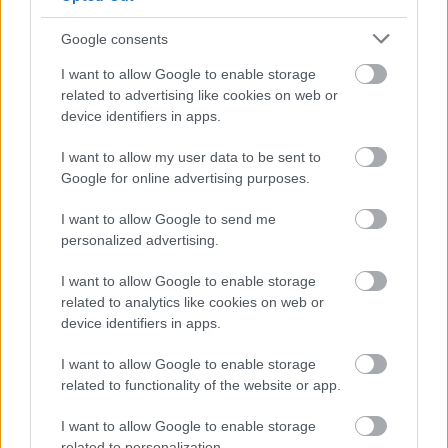
Google consents
Η διοργάνωση
I want to allow Google to enable storage
related to advertising like cookies on web or
Τα Focus Economics Analyst Forecast Awards
device identifiers in apps.
συμπληρώνουν φέτος δέκα χρόνια διεθνούς
I want to allow my user data to be sent to
αναγνώρισης των πιο αξιόπιστων οικονομικών
Google for online advertising purposes.
αναλυτών παγκοσμίως. Η φετινή διοργάνωση
καλύπτει:
I want to allow Google to send me
personalized advertising.
•
51 χώρες
,
I want to allow Google to enable storage
related to analytics like cookies on web or
•
11 γεωγραφικές περιοχές
, και
device identifiers in apps.
I want to allow Google to enable storage
related to functionality of the website or app.
I want to allow Google to enable storage
related to personalization.