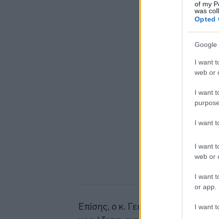
of my P
was col
Opted 
Google 
I want t
web or d
I want t
purpose
I want 
I want t
web or d
I want t
or app.
Επίσης, ο κ. Γεωργιάδης τόνισε ότ
I want t