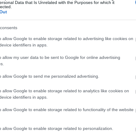
ersonal Data that Is Unrelated with the Purposes for which it
lected.
Out
11:05
consents
11:03
o allow Google to enable storage related to advertising like cookies on
evice identifiers in apps.
11:00
o allow my user data to be sent to Google for online advertising
s.
10:40
to allow Google to send me personalized advertising.
o allow Google to enable storage related to analytics like cookies on
10:18
evice identifiers in apps.
10:07
o allow Google to enable storage related to functionality of the website
ι έχουν ληφθεί όλα τα μέτρα και δεν
o allow Google to enable storage related to personalization.
10:03