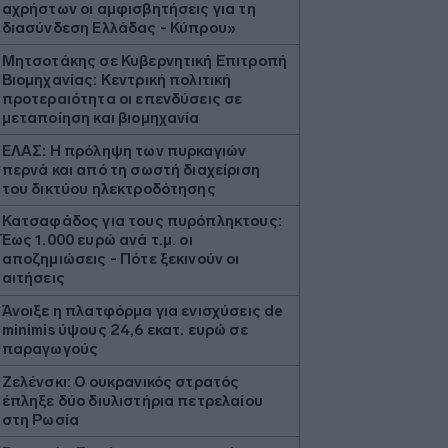
αχρήστων οι αμφισβητήσεις για τη
διασύνδεση Ελλάδας - Κύπρου»
Μητσοτάκης σε Κυβερνητική Επιτροπή
Βιομηχανίας: Κεντρική πολιτική
προτεραιότητα οι επενδύσεις σε
μεταποίηση και βιομηχανία
ΕΛΑΣ: Η πρόληψη των πυρκαγιών
περνά και από τη σωστή διαχείριση
του δικτύου ηλεκτροδότησης
Κατσαφάδος για τους πυρόπληκτους:
Έως 1.000 ευρώ ανά τ.μ. οι
αποζημιώσεις - Πότε ξεκινούν οι
αιτήσεις
Άνοιξε η πλατφόρμα για ενισχύσεις de
minimis ύψους 24,6 εκατ. ευρώ σε
παραγωγούς
Ζελένσκι: Ο ουκρανικός στρατός
έπληξε δύο διυλιστήρια πετρελαίου
στη Ρωσία