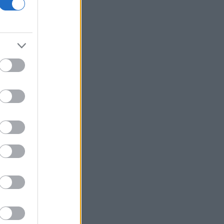
Τεράστιο το κρυφό χρέος
Υποβλήθηκε το αίτημα για την
ενεργοποίηση της ρήτρας διαφυγής
για την ενεργειακή ανθεκτικότητα
Οι ευρωπαϊκές αγορές κοντά σε
ιστορικά υψηλά με το βλέμμα στη Μέση
Ανατολή
Euroxx: Ανεβάζει στα 13 ευρώ την τιμή-
στόχο για την Τράπεζα Κύπρου
SoftBank: Πτώση 18% στα κέρδη, αλλά
ξεπέρασαν τις εκτιμήσεις λόγω Intel
και ByteDance
Google: Αλλάζει την ηγεσία του AI -
Νέος πρόεδρος ο Ντέμης Χασάμπης
Δήμας: «Στο Εθνικό Πρόγραμμα
Ανάπτυξης η αναβάθμιση του
Αεροδρομίου Πάρου»
Jumbo: Άνοδος πωλήσεων 10% στην