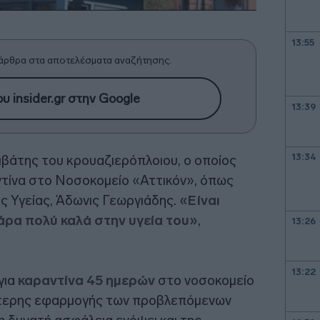
13:55
άρθρα στα αποτελέσματα αναζήτησης.
υ insider.gr στην Google
13:39
13:34
πιβάτης του κρουαζιερόπλοιου, ο οποίος
ντίνα στο Νοσοκομείο «Αττικόν», όπως
 Υγείας, Άδωνις Γεωργιάδης.
«Είναι
πάρα πολύ καλά στην υγεία του»
,
13:26
13:22
για
καραντίνα 45 ημερών
στο νοσοκομείο
ότερης εφαρμογής των προβλεπόμενων