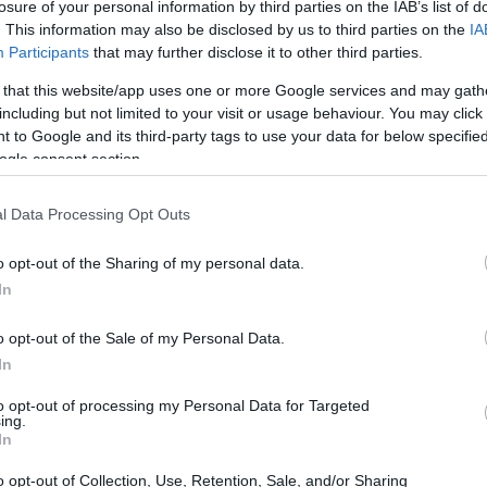
υ αποφασίσαμε να ακολουθήσουμε την πιο
losure of your personal information by third parties on the IAB’s list of
. This information may also be disclosed by us to third parties on the
IA
και να μείνει 45 μέρες σε καραντίνα στο
Participants
that may further disclose it to other third parties.
αι σπίτι του σε καραντίνα, είναι γιατί του
11:31
 that this website/app uses one or more Google services and may gath
ριστική χώρα».
including but not limited to your visit or usage behaviour. You may click 
 to Google and its third-party tags to use your data for below specifi
11:28
ο σπίτι του.
Αν μία στο δισεκατομμύριο
ogle consent section.
Ελλάδα, στην έναρξη της τουριστικής
l Data Processing Opt Outs
οντα μεγάλης ζημιάς για χιλιάδες
11:24
για τη χώρα
. Και για να αισθανόμαστε όλοι
o opt-out of the Sharing of my personal data.
αμε να τηρήσει αυτό το πρωτόκολλο και
In
11:19
α αντίρρηση» πρόσθεσε.
o opt-out of the Sale of my Personal Data.
In
11:19
to opt-out of processing my Personal Data for Targeted
ing.
In
11:09
o opt-out of Collection, Use, Retention, Sale, and/or Sharing