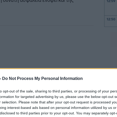
η δυνατή ασφάλεια ενόψει και της
12:59
12:50
12:46
12:39
12:11
 -
Do Not Process My Personal Information
11:56
to opt-out of the sale, sharing to third parties, or processing of your per
formation for targeted advertising by us, please use the below opt-out s
11:43
r selection. Please note that after your opt-out request is processed y
ληνα επιβάτη
διότι, όπως σημείωσε «ο
eing interest-based ads based on personal information utilized by us or
11:37
ολύ μεγάλη ταλαιπωρία
και την υφίσταται
disclosed to third parties prior to your opt-out. You may separately opt-