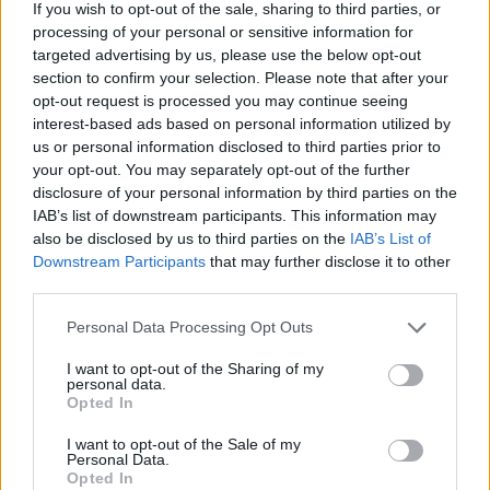
If you wish to opt-out of the sale, sharing to third parties, or
processing of your personal or sensitive information for
-
του προγράμματος Κοινωνικού Τουρισμού
targeted advertising by us, please use the below opt-out
section to confirm your selection. Please note that after your
της Δημόσιας Υπηρεσίας Απασχόλησης
opt-out request is processed you may continue seeing
(ΔΥΠΑ)
για τις περιόδους 2025-2026 και 2026-
interest-based ads based on personal information utilized by
2027, ανεξαρτήτως από το αν γίνει τελικά χρήση
us or personal information disclosed to third parties prior to
των ανωτέρω παροχών ή όχι, και
your opt-out. You may separately opt-out of the further
disclosure of your personal information by third parties on the
IAB’s list of downstream participants. This information may
-
συναφούς παροχής από οποιονδήποτε άλλο
also be disclosed by us to third parties on the
IAB’s List of
φορέα
για την ίδια χρονική περίοδο.
Downstream Participants
that may further disclose it to other
third parties.
Please note that this website/app uses one or more Google
Personal Data Processing Opt Outs
services and may gather and store information including but
not limited to your visit or usage behaviour. You may click to
I want to opt-out of the Sharing of my
personal data.
grant or deny consent to Google and its third-party tags to
Opted In
use your data for below specified purposes in below Google
consent section.
I want to opt-out of the Sale of my
Personal Data.
Opted In