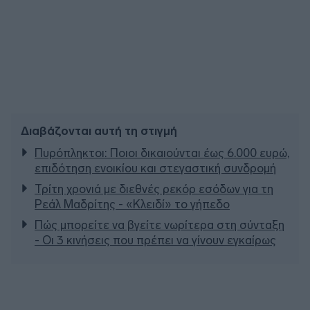
Διαβάζονται αυτή τη στιγμή
Πυρόπληκτοι: Ποιοι δικαιούνται έως 6.000 ευρώ,
επιδότηση ενοικίου και στεγαστική συνδρομή
Τρίτη χρονιά με διεθνές ρεκόρ εσόδων για τη
Ρεάλ Μαδρίτης - «Κλειδί» το γήπεδο
Πώς μπορείτε να βγείτε νωρίτερα στη σύνταξη
- Οι 3 κινήσεις που πρέπει να γίνουν εγκαίρως