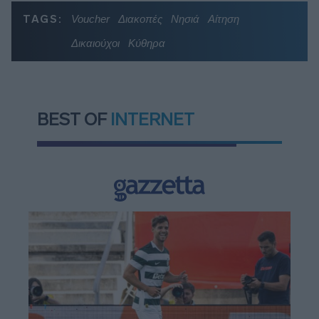
TAGS:
Voucher
Διακοπές
Νησιά
Αίτηση
Δικαιούχοι
Κύθηρα
BEST OF
INTERNET