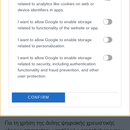
related to analytics like cookies on web or
Οι τελικοί δικαιούχοι θα προκύψουν κατόπιν
device identifiers in apps.
κλήρωσης που θα διενεργηθεί από τον φορέα
I want to allow Google to enable storage
υλοποίησης, αφού ολοκληρωθεί η υποβολή των
related to functionality of the website or app.
αιτήσεων, ενώ τα αποτελέσματα θα αναρτηθούν
στην ιστοσελίδα του προγράμματος.
I want to allow Google to enable storage
related to personalization.
Για τους δικαιούχους που θα προκύψουν κατόπιν
I want to allow Google to enable storage
κλήρωσης, θα εκκινήσει η διαδικασία έκδοσης της
related to security, including authentication
άυλης ψηφιακής χρεωστικής κάρτας, εντός 2
functionality and fraud prevention, and other
user protection.
εργάσιμων ημερών, πριν από την έναρξη της
εκάστοτε φάσης. Μετά την έκδοση, ο Πάροχος
Υπηρεσιών Πληρωμών θα ενημερώσει τους
CONFIRM
δικαιούχους σχετικά με τα βήματα που πρέπει να
ακολουθήσουν για την ενεργοποίηση της κάρτας.
Για τη χρήση της άυλης ψηφιακής χρεωστικής