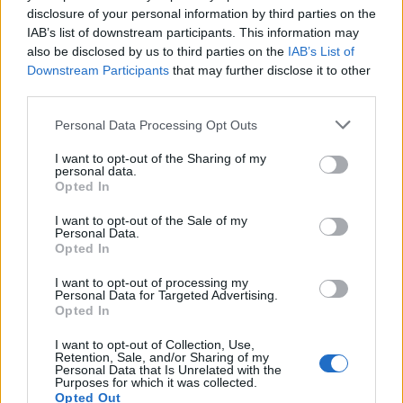
disclosure of your personal information by third parties on the
IAB’s list of downstream participants. This information may
also be disclosed by us to third parties on the
IAB’s List of
Downstream Participants
that may further disclose it to other
third parties.
Please note that this website/app uses one or more Google
Personal Data Processing Opt Outs
services and may gather and store information including but
not limited to your visit or usage behaviour. You may click to
I want to opt-out of the Sharing of my
personal data.
grant or deny consent to Google and its third-party tags to
Opted In
use your data for below specified purposes in below Google
consent section.
I want to opt-out of the Sale of my
Personal Data.
Opted In
Ακολουθήστε το
insider.gr στο Google News
και μάθετε
πρώτοι όλες τις
ειδήσεις
από την Ελλάδα και τον κόσμο.
I want to opt-out of processing my
Personal Data for Targeted Advertising.
Opted In
I want to opt-out of Collection, Use,
Retention, Sale, and/or Sharing of my
Personal Data that Is Unrelated with the
Purposes for which it was collected.
Opted Out