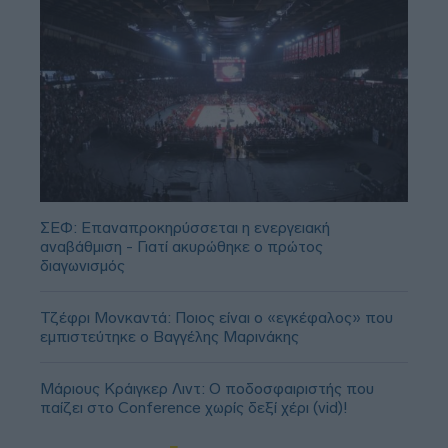
ΣΕΦ: Επαναπροκηρύσσεται η ενεργειακή
αναβάθμιση - Γιατί ακυρώθηκε ο πρώτος
διαγωνισμός
Τζέφρι Μονκαντά: Ποιος είναι ο «εγκέφαλος» που
εμπιστεύτηκε ο Βαγγέλης Μαρινάκης
Μάριους Κράιγκερ Λιντ: Ο ποδοσφαιριστής που
παίζει στο Conference χωρίς δεξί χέρι (vid)!