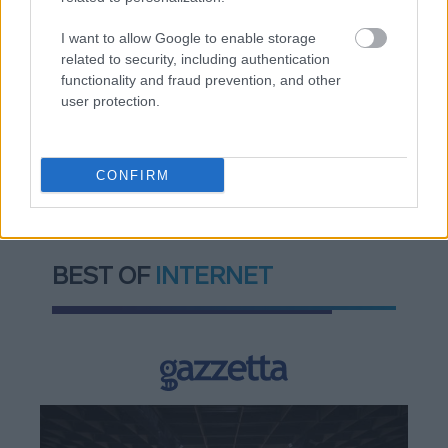
οδικά έργα και τα εκτιμώμενα
I want to allow Google to enable storage
χρονοδιαγράμματα
related to security, including authentication
functionality and fraud prevention, and other
user protection.
TAGS:
Bain & Company
CONFIRM
BEST OF
INTERNET