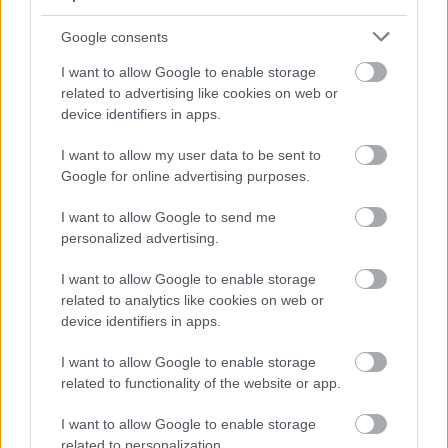
Google consents
I want to allow Google to enable storage
related to advertising like cookies on web or
device identifiers in apps.
I want to allow my user data to be sent to
Google for online advertising purposes.
I want to allow Google to send me
personalized advertising.
Διαβάζονται αυτή τη στιγμή
I want to allow Google to enable storage
Η γαλάζια «θετική ατζέντα» στο δρόμο για το
related to analytics like cookies on web or
2027 - Το παράπονο της Καρυστιανού - Στον
device identifiers in apps.
ΣΥΡΙΖΑ μελετούν Ιστορία
I want to allow Google to enable storage
Πυρόπληκτοι: Τι σημαίνουν τα «πράσινα»,
related to functionality of the website or app.
«κίτρινα» και «κόκκινα» σπίτια για τις
αποζημιώσεις
I want to allow Google to enable storage
Ποια είναι η (κυβερνητική) λίστα με τα μεγάλα
related to personalization.