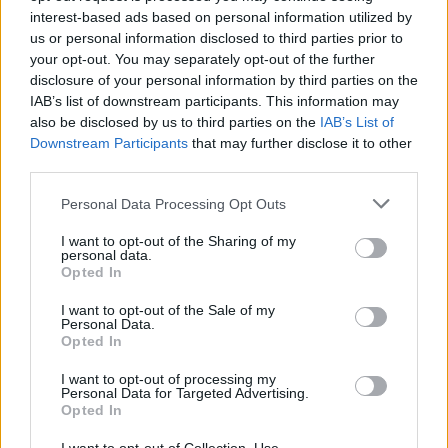
Κυριάκος Αναστασιάδης και θα μιλήσουν η πρώην
interest-based ads based on personal information utilized by
Επίτροπος Απασχόλησης και Κοινωνικών
us or personal information disclosed to third parties prior to
your opt-out. You may separately opt-out of the further
Δικαιωμάτων της Ευρωπαϊκής Ένωσης Άννα
disclosure of your personal information by third parties on the
Διαμαντοπούλου, ο πρώην Πρωθυπουργός και
IAB’s list of downstream participants. This information may
πρώην Πρόεδρος του Ελεγκτικού Συνεδρίου
also be disclosed by us to third parties on the
IAB’s List of
Ιωάννης Σαρμάς, ο Group Chief Economist της
Downstream Participants
that may further disclose it to other
third parties.
Τράπεζας Πειραιώς Ηλίας Λεκκός και ο
Κοσμήτορας της Νομικής Σχολής του
Please note that this website/app uses one or more Google
Personal Data Processing Opt Outs
Αριστοτελείου Πανεπιστημίου, Καθηγητής
services and may gather and store information including but
not limited to your visit or usage behaviour. You may click to
I want to opt-out of the Sharing of my
Παναγιώτης Γκλαβίνης. Τη συζήτηση θα
personal data.
grant or deny consent to Google and its third-party tags to
συντονίσει ο Πρόεδρος του Διοικητικού
Opted In
use your data for below specified purposes in below Google
Συμβουλίου του Συλλόγου Αποφοίτων,
consent section.
I want to opt-out of the Sale of my
Υποστράτηγος ε.α. Γιώργος Χατζηθεοφάνους.
Personal Data.
Opted In
I want to opt-out of processing my
Personal Data for Targeted Advertising.
Opted In