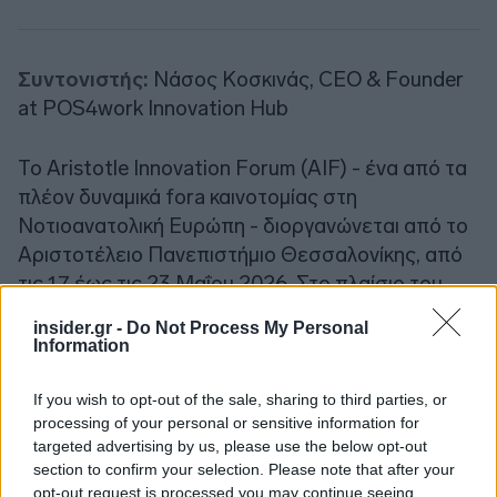
Συντονιστής:
Νάσος Κοσκινάς, CEO & Founder
at POS4work Innovation Hub
Το Aristotle Innovation Forum (AIF) - ένα από τα
πλέον δυναμικά fora καινοτομίας στη
Νοτιοανατολική Ευρώπη - διοργανώνεται από το
Αριστοτέλειο Πανεπιστήμιο Θεσσαλονίκης, από
τις 17 έως τις 23 Μαΐου 2026. Στο πλαίσιο του
AIF 2026 θα πραγματοποιηθεί, την Παρασκευή
insider.gr -
Do Not Process My Personal
22 Μαΐου 2026, η εκδήλωση «Η Ευρώπη σε ένα
Information
αβέβαιο οικονομικό και γεωπολιτικό περιβάλλον»,
με τη συμμετοχή εκπροσώπων της ακαδημαϊκής,
If you wish to opt-out of the sale, sharing to third parties, or
processing of your personal or sensitive information for
πολιτικής και οικονομικής κοινότητας. Στην
targeted advertising by us, please use the below opt-out
εκδήλωση θα απευθύνει χαιρετισμό ο Πρύτανης
section to confirm your selection. Please note that after your
του Αριστοτελείου Πανεπιστημίου, Καθηγητής
opt-out request is processed you may continue seeing