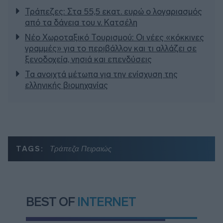
Τράπεζες: Στα 55,5 εκατ. ευρώ ο λογαριασμός
από τα δάνεια του ν. Κατσέλη
Νέο Χωροταξικό Τουρισμού: Οι νέες «κόκκινες
γραμμές» για το περιβάλλον και τι αλλάζει σε
ξενοδοχεία, νησιά και επενδύσεις
Τα ανοιχτά μέτωπα για την ενίσχυση της
ελληνικής βιομηχανίας
TAGS:
Τράπεζα Πειραιώς
BEST OF
INTERNET