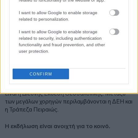
related to functionality of the website or app.
I want to allow Google to enable storage
related to personalization.
I want to allow Google to enable storage
Το AIF τελεί υπό την αιγίδα της Α.Ε. του
related to security, including authentication
Προέδρου της Δημοκρατίας κυρίου
functionality and fraud prevention, and other
user protection.
Κωνσταντίνου Αν. Τασούλα. Το AIF
πραγματοποιείται με τη στήριξη του Υπουργείου
Παιδείας, Θρησκευμάτων & Αθλητισμού, του
CONFIRM
Δήμου Θεσσαλονίκης και της Περιφέρειας
Κεντρικής Μακεδονίας, ενώ στρατηγικός εταίρος
είναι η Διεθνής Έκθεση Θεσσαλονίκης. Μεταξύ
των μεγάλων χορηγών περιλαμβάνονται η ΔΕΗ και
η Τράπεζα Πειραιώς.
Η εκδήλωση είναι ανοιχτή για το κοινό.