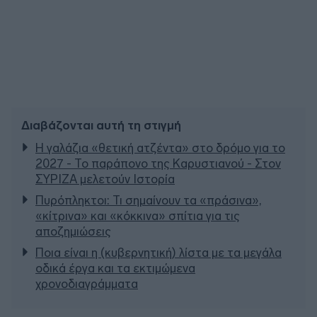
Διαβάζονται αυτή τη στιγμή
Η γαλάζια «θετική ατζέντα» στο δρόμο για το
2027 - Το παράπονο της Καρυστιανού - Στον
ΣΥΡΙΖΑ μελετούν Ιστορία
Πυρόπληκτοι: Τι σημαίνουν τα «πράσινα»,
«κίτρινα» και «κόκκινα» σπίτια για τις
αποζημιώσεις
Ποια είναι η (κυβερνητική) λίστα με τα μεγάλα
οδικά έργα και τα εκτιμώμενα
χρονοδιαγράμματα