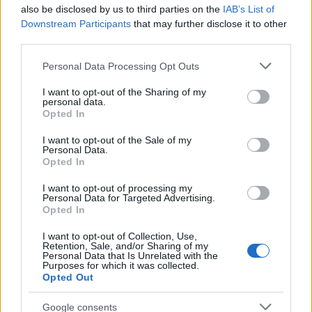
also be disclosed by us to third parties on the
IAB’s List of
Downstream Participants
that may further disclose it to other
«
Συνολικά, το εκτελεστικό της αποτέλεσμα
third parties.
ήταν πολύ αργό
», υπογράμμισε ο Τζέιμς Χονγκ,
επικεφαλής έρευνας κινητικότητας στην
Please note that this website/app uses one or more Google
Personal Data Processing Opt Outs
services and may gather and store information including but
Macquarie. Ορισμένα βήματα που έθεσε η
not limited to your visit or usage behaviour. You may click to
I want to opt-out of the Sharing of my
εταιρεία στο πλαίσιο της στρατηγικής της, όπως η
personal data.
grant or deny consent to Google and its third-party tags to
Opted In
χρήση περισσότερων τοπικών εξαρτημάτων από
use your data for below specified purposes in below Google
την Κίνα, «δεν ήταν κάτι καινούργιο», πρόσθεσε.
consent section.
I want to opt-out of the Sale of my
Personal Data.
Opted In
Οι αναλυτές λένε ότι η Honda μπορεί να ήταν
I want to opt-out of processing my
πολύ φιλόδοξη, όταν πολλές αγορές δεν ήταν
Personal Data for Targeted Advertising.
έτοιμες
. Ως αποτέλεσμα, η Honda εγκατέλειψε
Opted In
πολλά από τα σχέδιά της για ηλεκτρικά μοντέλα,
I want to opt-out of Collection, Use,
συμπεριλαμβανομένων εκείνων που ήταν σε
Retention, Sale, and/or Sharing of my
Personal Data that Is Unrelated with the
εξέλιξη σε κοινοπραξία με τη Sony Corp.
Purposes for which it was collected.
Opted Out
«Η ζήτηση για ηλεκτρικά οχήματα έχει μειωθεί
Google consents