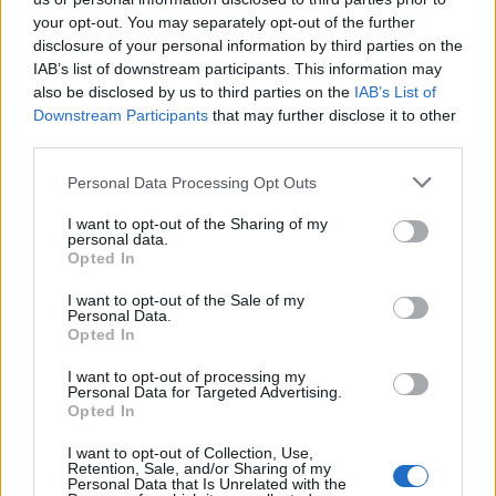
your opt-out. You may separately opt-out of the further
disclosure of your personal information by third parties on the
IAB’s list of downstream participants. This information may
also be disclosed by us to third parties on the
IAB’s List of
Downstream Participants
that may further disclose it to other
third parties.
Please note that this website/app uses one or more Google
Personal Data Processing Opt Outs
services and may gather and store information including but
not limited to your visit or usage behaviour. You may click to
I want to opt-out of the Sharing of my
personal data.
grant or deny consent to Google and its third-party tags to
Opted In
use your data for below specified purposes in below Google
consent section.
I want to opt-out of the Sale of my
Personal Data.
Opted In
Διαβάζονται αυτή τη στιγμή
I want to opt-out of processing my
Personal Data for Targeted Advertising.
Τράπεζες: Στα 55,5 εκατ. ευρώ ο λογαριασμός
Opted In
από τα δάνεια του ν. Κατσέλη
Νέο Χωροταξικό Τουρισμού: Οι νέες «κόκκινες
I want to opt-out of Collection, Use,
Retention, Sale, and/or Sharing of my
γραμμές» για το περιβάλλον και τι αλλάζει σε
Personal Data that Is Unrelated with the