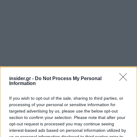
insider.gr -
Do Not Process My Personal
Information
Πηγή: ΑΠΕ-ΜΠΕ
If you wish to opt-out of the sale, sharing to third parties, or
processing of your personal or sensitive information for
Ακολουθήστε το
insider.gr στο Google News
και μάθετε
targeted advertising by us, please use the below opt-out
πρώτοι όλες τις
ειδήσεις
από την Ελλάδα και τον κόσμο.
section to confirm your selection. Please note that after your
opt-out request is processed you may continue seeing
interest-based ads based on personal information utilized by
us or personal information disclosed to third parties prior to