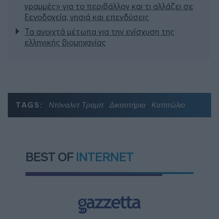
γραμμές» για το περιβάλλον και τι αλλάζει σε
ξενοδοχεία, νησιά και επενδύσεις
Τα ανοιχτά μέτωπα για την ενίσχυση της
ελληνικής βιομηχανίας
TAGS:
Ντόναλντ Τραμπ
Δικαστήρια
Καπιτώλιο
BEST OF
INTERNET