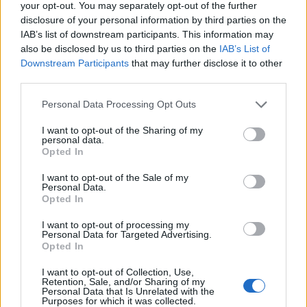
your opt-out. You may separately opt-out of the further
disclosure of your personal information by third parties on the
IAB’s list of downstream participants. This information may
also be disclosed by us to third parties on the
IAB’s List of
Downstream Participants
that may further disclose it to other
third parties.
Please note that this website/app uses one or more Google
Personal Data Processing Opt Outs
services and may gather and store information including but
not limited to your visit or usage behaviour. You may click to
I want to opt-out of the Sharing of my
personal data.
grant or deny consent to Google and its third-party tags to
Opted In
use your data for below specified purposes in below Google
consent section.
I want to opt-out of the Sale of my
Personal Data.
Opted In
I want to opt-out of processing my
Personal Data for Targeted Advertising.
Η αμερικανική κυβέρνηση υποστηρίζει ότι η
Opted In
χορήγηση της υπηκοότητας σχεδόν σε όλους
I want to opt-out of Collection, Use,
όσοι γεννιούνται σε αμερικανικό έδαφος
Retention, Sale, and/or Sharing of my
Personal Data that Is Unrelated with the
δημιουργεί κίνητρα για τους παράτυπους
Purposes for which it was collected.