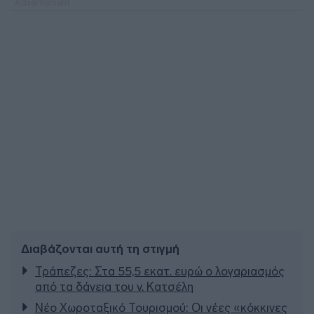
Διαβάζονται αυτή τη στιγμή
Τράπεζες: Στα 55,5 εκατ. ευρώ ο λογαριασμός
από τα δάνεια του ν. Κατσέλη
Νέο Χωροταξικό Τουρισμού: Οι νέες «κόκκινες