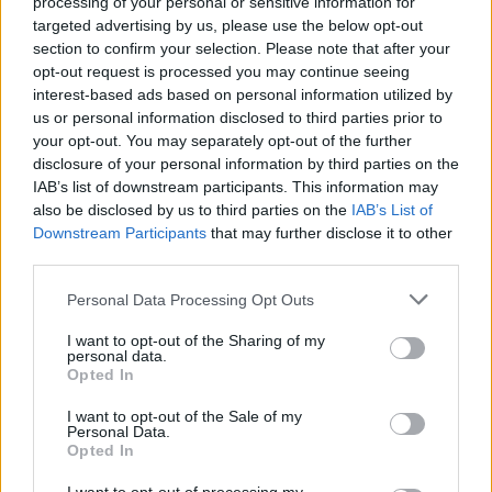
processing of your personal or sensitive information for
για αστεία βίντεο - ή για κάθε είδους
targeted advertising by us, please use the below opt-out
κακοποίηση», επισήμανε η κυρία Χούμπιγκ και
section to confirm your selection. Please note that after your
opt-out request is processed you may continue seeing
ανέφερε ότι τα «ψηφιακά φαινόμενα»
interest-based ads based on personal information utilized by
αυξάνονται ραγδαία, με συχνότερα θύματα
us or personal information disclosed to third parties prior to
γυναίκες.
your opt-out. You may separately opt-out of the further
disclosure of your personal information by third parties on the
IAB’s list of downstream participants. This information may
Το πρόβλημα, εξηγεί στην BILD o ειδικός στο
also be disclosed by us to third parties on the
IAB’s List of
δίκαιο σεξουαλικών αδικημάτων Νιλς Βίνκλερ,
Downstream Participants
that may further disclose it to other
είναι ότι «προς το παρόν δεν υπάρχει νομολογία
third parties.
για τα "deepfakes", με αποτέλεσμα, όποιος
Please note that this website/app uses one or more Google
Personal Data Processing Opt Outs
δημιουργεί σήμερα παραπλανητικά ρεαλιστικά
services and may gather and store information including but
ψεύτικα βίντεο ή σεξουαλικά χειραγωγημένες
not limited to your visit or usage behaviour. You may click to
I want to opt-out of the Sharing of my
personal data.
εικόνες, να λειτουργεί συχνά σε μια νομικά γκρίζα
grant or deny consent to Google and its third-party tags to
Opted In
use your data for below specified purposes in below Google
ζώνη».
consent section.
I want to opt-out of the Sale of my
Personal Data.
Για αύριο έχει προγραμματιστεί διαδήλωση στο
Opted In
κέντρο του Βερολίνου, υπό το σύνθημα «Για