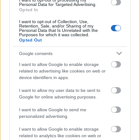
I want to opt-out of processing my
αλληλεγγύη, δικαιοσύνη και πραγματική αλλαγή με
Personal Data for Targeted Advertising.
Opted In
τη μορφή σαφούς νομοθεσίας και πραγματικών
συνεπειών - Και εναντίον της σεξουαλικής βίας».
I want to opt-out of Collection, Use,
Retention, Sale, and/or Sharing of my
Η Κολίν Φερνάντες κάλεσε μέσω του
Personal Data that Is Unrelated with the
Purposes for which it was collected.
λογαριασμού της στο Instagram τους πολίτες να
Opted Out
δώσουν «ηχηρά» το «παρών». «Η βία συμβαίνει
στην καρδιά της κοινωνίας μας και οι δράστες
Google consents
είναι συχνά οι καλοί, οι αστείοι, οι συμπαθείς»,
I want to allow Google to enable storage
τόνισε.
related to advertising like cookies on web or
device identifiers in apps.
I want to allow my user data to be sent to
Google for online advertising purposes.
I want to allow Google to send me
personalized advertising.
I want to allow Google to enable storage
related to analytics like cookies on web or