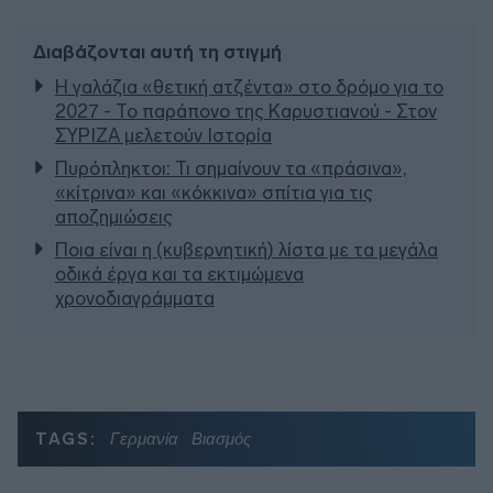
Διαβάζονται αυτή τη στιγμή
Η γαλάζια «θετική ατζέντα» στο δρόμο για το
2027 - Το παράπονο της Καρυστιανού - Στον
ΣΥΡΙΖΑ μελετούν Ιστορία
Πυρόπληκτοι: Τι σημαίνουν τα «πράσινα»,
«κίτρινα» και «κόκκινα» σπίτια για τις
αποζημιώσεις
Ποια είναι η (κυβερνητική) λίστα με τα μεγάλα
οδικά έργα και τα εκτιμώμενα
χρονοδιαγράμματα
TAGS:
Γερμανία
Βιασμός