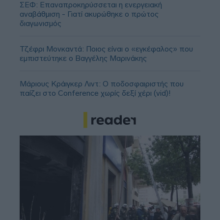
ΣΕΦ: Επαναπροκηρύσσεται η ενεργειακή
αναβάθμιση - Γιατί ακυρώθηκε ο πρώτος
διαγωνισμός
Τζέφρι Μονκαντά: Ποιος είναι ο «εγκέφαλος» που
εμπιστεύτηκε ο Βαγγέλης Μαρινάκης
Μάριους Κράιγκερ Λιντ: Ο ποδοσφαιριστής που
παίζει στο Conference χωρίς δεξί χέρι (vid)!